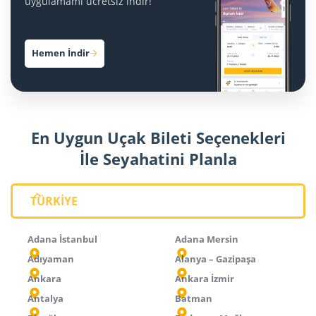
uygulamamı ücretsiz indir!
Hemen İndir
En Uygun Uçak Bileti Seçenekleri
İle Seyahatini Planla
TÜRKİYE
Adana İstanbul
Adana Mersin
Adıyaman
Alanya – Gazipaşa
Ankara
Ankara İzmir
Antalya
Batman