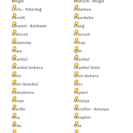
Bingöl
Bodrum - Muğla
Çorlu - Tekirdağ
Dalaman
Denizli
Diyarbakır
Edremit - Balıkesir
Elazığ
Erzincan
Erzurum
Gaziantep
Hatay
Hopa
Iğdır
İstanbul
İstanbul
İstanbul Ankara
İstanbul İzmir
İzmir
İzmir Ankara
İzmir İstanbul
Kars
Kastamonu
Kayseri
Konya
Malatya
Mardin
Merzifon - Amasya
Muş
Nevşehir
Ordu
Rize