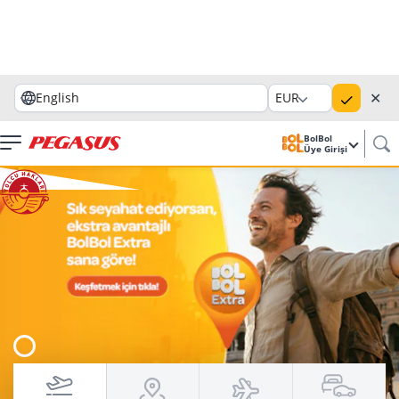
✕
English
EUR
BolBol
Üye Girişi