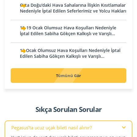
Kırgızistan
Cenevre
Abu Dabi
Orta Doğu’daki Hava Sahalarına İlişkin Kısıtlamalar
Leipzig
Bişkek
Zürih
Dubai
Nedeniyle İptal Edilen Seferlerimiz ve Yolcu Hakları
Münih
Oş
İtalya
Resü'l Hayme
Nürnberg
Kuveyt
Bologna
18-19 Ocak Olumsuz Hava Koşulları Nedeniyle
Sharjah
Stuttgart
İptal Edilen Sabiha Gökçen Kalkışlı ve Varışlı
Milano
Kuveyt
Ermenistan
Seferlerimiz
Arnavutluk
Roma
Lübnan
Erivan
12 Ocak Olumsuz Hava Koşulları Nedeniyle İptal
Tiran
Venedik
Beyrut
Gürcistan
Edilen Sabiha Gökçen Kalkışlı ve Varışlı
Avusturya
Seferlerimiz
Karadağ
Pakistan
Batum
Viyana
Podgoritsa
Kutaisi
Karaçi
Tümünü Gör
Belçika
Kosova
Tiflis
Suudi Arabistan
Brüksel - Charleroi
Irak
Priştine
Cidde
Bosna-Hersek
Bağdat
Kuzey Kıbrıs Türk
Dammam
Cumhuriyeti
Saraybosna
Sıkça Sorulan Sorular
Basra
Dammam
Tuzla
Lefkoşa
Erbil
Dammam
Bulgaristan
Kuzey Makedonya
İran
Medine
Pegasus’ta ucuz uçak bileti nasıl alınır?
Filibe
Tahran
Riyad
Üsküp