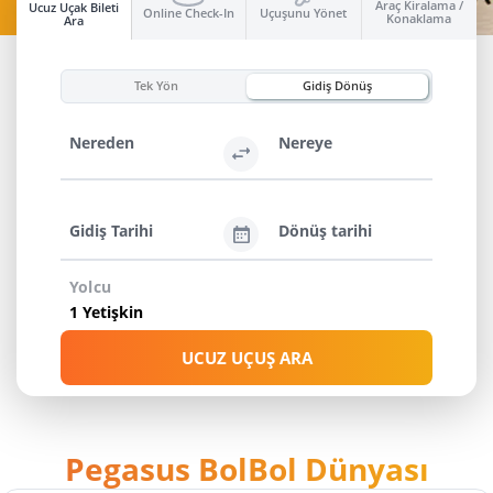
Araç Kiralama /
Ucuz Uçak Bileti
Online Check-In
Uçuşunu Yönet
Konaklama
Ara
HEMEN KEŞFET
Tek Yön
Gidiş Dönüş
Nereden
Nereye
Gidiş Tarihi
Dönüş tarihi
Yolcu
UCUZ UÇUŞ ARA
Pegasus BolBol Dünyası