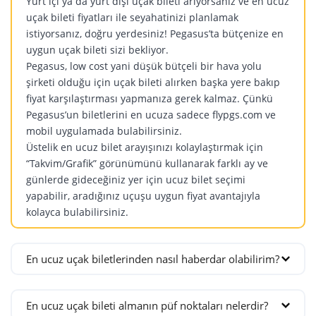
Yurt içi ya da yurt dışı uçak bileti arıyorsanız ve en ucuz
Sofya
Tebriz
Umman
Macaristan
uçak bileti fiyatları ile seyahatinizi planlamak
Çek Cumhuriyeti
istiyorsanız, doğru yerdesiniz! Pegasus’ta bütçenize en
Katar
Budapeşte
uygun uçak bileti sizi bekliyor.
Ürdün
Prag
Doha
Moldova
Pegasus, low cost yani düşük bütçeli bir hava yolu
Amman
Danimarka
şirketi olduğu için uçak bileti alırken başka yere bakıp
Kişinev
Amman
fiyat karşılaştırması yapmanıza gerek kalmaz. Çünkü
Kopenhag
Norveç
Pegasus’un biletlerini en ucuza sadece flypgs.com ve
Finlandiya
Oslo
mobil uygulamada bulabilirsiniz.
Helsinki
Üstelik en ucuz bilet arayışınızı kolaylaştırmak için
Polonya
“Takvim/Grafik” görünümünü kullanarak farklı ay ve
Fransa
Krakov
günlerde gideceğiniz yer için ucuz bilet seçimi
Lyon
Varşova
yapabilir, aradığınız uçuşu uygun fiyat avantajıyla
Marsilya
Portekiz
kolayca bulabilirsiniz.
Nice
Lizbon
Paris
Romanya
En ucuz uçak biletlerinden nasıl haberdar olabilirim?
Hırvatistan
Bükreş
En ucuz uçak bileti için site site dolaşmaya, indirim
Zagreb
Cluj-Napoca
kovalamaya gerek yok!
En ucuz uçak bileti almanın püf noktaları nelerdir?
Hollanda
Rusya
Pegasus’un e-bültenine abone olarak ve mobil