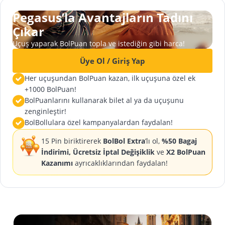
Pegasus’la Avantajların Tadını
Çıkar
Uçuş yaparak BolPuan topla ve istediğin gibi harca!
Üye Ol / Giriş Yap
Her uçuşundan BolPuan kazan, ilk uçuşuna özel ek
+1000 BolPuan!
BolPuanlarını kullanarak bilet al ya da uçuşunu
zenginleştir!
BolBollulara özel kampanyalardan faydalan!
15 Pin biriktirerek
BolBol Extra
’lı ol,
%50 Bagaj
İndirimi, Ücretsiz İptal Değişiklik
ve
X2 BolPuan
Kazanımı
ayrıcaklıklarından faydalan!