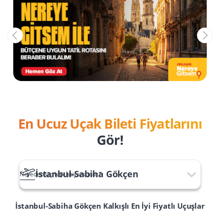
En Ucuz Uçak Bileti Fiyatlarını
Gör!
İstanbul-Sabiha Gökçen
Nereden Uçmak İstiyorsunuz?
İstanbul-Sabiha Gökçen
Kalkışlı En İyi Fiyatlı Uçuşlar