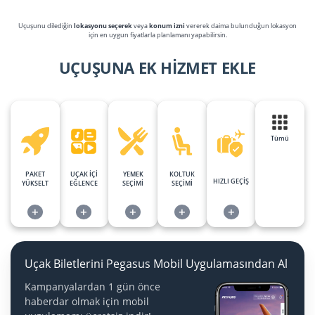
Uçuşunu dilediğin
lokasyonu seçerek
veya
konum izni
vererek daima bulunduğun lokasyon
için en uygun fiyatlarla planlamanı yapabilirsin.
UÇUŞUNA EK HİZMET EKLE
Tümü
PAKET
UÇAK İÇİ
YEMEK
KOLTUK
HIZLI GEÇİŞ
YÜKSELT
EĞLENCE
SEÇİMİ
SEÇİMİ
+
+
+
+
+
Uçak Biletlerini Pegasus Mobil Uygulamasından Al
Kampanyalardan 1 gün önce
haberdar olmak için mobil