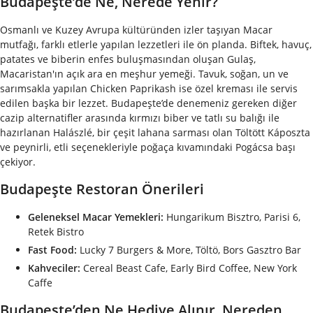
Budapeşte’de Ne, Nerede Yenir?
Osmanlı ve Kuzey Avrupa kültüründen izler taşıyan Macar
mutfağı, farklı etlerle yapılan lezzetleri ile ön planda. Biftek, havuç,
patates ve biberin enfes buluşmasından oluşan Gulaş,
Macaristan'ın açık ara en meşhur yemeği. Tavuk, soğan, un ve
sarımsakla yapılan Chicken Paprikash ise özel kreması ile servis
edilen başka bir lezzet. Budapeşte’de denemeniz gereken diğer
cazip alternatifler arasında kırmızı biber ve tatlı su balığı ile
hazırlanan Halászlé, bir çeşit lahana sarması olan Töltött Káposzta
ve peynirli, etli seçenekleriyle poğaça kıvamındaki Pogácsa başı
çekiyor.
Budapeşte Restoran Önerileri
Geleneksel Macar Yemekleri:
Hungarikum Bisztro, Parisi 6,
Retek Bistro
Fast Food:
Lucky 7 Burgers & More, Töltö, Bors Gasztro Bar
Kahveciler:
Cereal Beast Cafe, Early Bird Coffee, New York
Caffe
Budapeşte’den Ne Hediye Alınır, Nereden