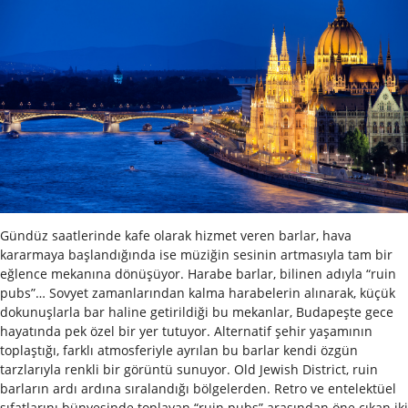
Gündüz saatlerinde kafe olarak hizmet veren barlar, hava
kararmaya başlandığında ise müziğin sesinin artmasıyla tam bir
eğlence mekanına dönüşüyor. Harabe barlar, bilinen adıyla “ruin
pubs”… Sovyet zamanlarından kalma harabelerin alınarak, küçük
dokunuşlarla bar haline getirildiği bu mekanlar, Budapeşte gece
hayatında pek özel bir yer tutuyor. Alternatif şehir yaşamının
toplaştığı, farklı atmosferiyle ayrılan bu barlar kendi özgün
tarzlarıyla renkli bir görüntü sunuyor. Old Jewish District, ruin
barların ardı ardına sıralandığı bölgelerden. Retro ve entelektüel
sıfatlarını bünyesinde toplayan “ruin pubs” arasından öne çıkan iki