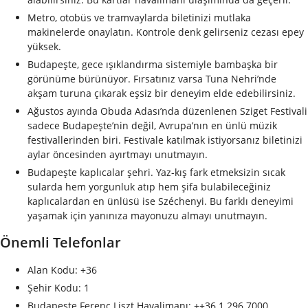
Metro, otobüs ve tramvaylarda biletinizi mutlaka
makinelerde onaylatın. Kontrole denk gelirseniz cezası epey
yüksek.
Budapeşte, gece ışıklandırma sistemiyle bambaşka bir
görünüme bürünüyor. Fırsatınız varsa Tuna Nehri’nde
akşam turuna çıkarak eşsiz bir deneyim elde edebilirsiniz.
Ağustos ayında Obuda Adası’nda düzenlenen Sziget Festivali
sadece Budapeşte’nin değil, Avrupa’nın en ünlü müzik
festivallerinden biri. Festivale katılmak istiyorsanız biletinizi
aylar öncesinden ayırtmayı unutmayın.
Budapeşte kaplıcalar şehri. Yaz-kış fark etmeksizin sıcak
sularda hem yorgunluk atıp hem şifa bulabileceğiniz
kaplıcalardan en ünlüsü ise Széchenyi. Bu farklı deneyimi
yaşamak için yanınıza mayonuzu almayı unutmayın.
Önemli Telefonlar
Alan Kodu: +36
Şehir Kodu: 1
Budapeşte Ferenc Liszt Havalimanı: ++36 1 296 7000