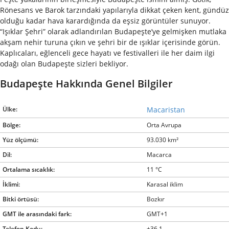
Rönesans ve Barok tarzındaki yapılarıyla dikkat çeken kent, gündüz
olduğu kadar hava karardığında da eşsiz görüntüler sunuyor.
“Işıklar Şehri” olarak adlandırılan Budapeşte’ye gelmişken mutlaka
akşam nehir turuna çıkın ve şehri bir de ışıklar içerisinde görün.
Kaplıcaları, eğlenceli gece hayatı ve festivalleri ile her daim ilgi
odağı olan Budapeşte sizleri bekliyor.
Budapeşte Hakkında Genel Bilgiler
Ülke:
Macaristan
Bölge:
Orta Avrupa
Yüz ölçümü:
93.030 km²
Dil:
Macarca
Ortalama sıcaklık:
11 °C
İklimi:
Karasal iklim
Bitki örtüsü:
Bozkır
GMT ile arasındaki fark:
GMT+1
Telefon Kodu:
+36 1