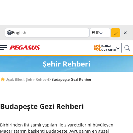
✕
English
EUR
BolBol
Üye Girişi
Şehir Rehberi
Uçak Bileti
Şehir Rehberi
Budapeşte Gezi Rehberi
Budapeşte Gezi Rehberi
Birbirinden ihtişamlı yapıları ile ziyaretçilerini büyüleyen
Macaristan’ın başkenti Budapeşte, Avrupa’nın en güzel