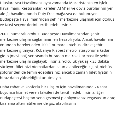
Uluslararası Havalimanı, aynı zamanda Macaristan’ın en işlek
havalimanı. Restoranlar, kafeler, ATM’ler ve döviz bürolarının yer
aldığı havalimanında Duty Free mağazası da bulunuyor.
Budapeşte Havalimanı’ndan şehir merkezine ulaşmak için otobüs
ve taksi seçeneklerini tercih edebilirsiniz.
200 E numaralı otobüs Budapeşte Havalimanı’ndan şehir
merkezine ulaşım sağlamanın en hesaplı yolu. Ancak havalimanı
önünden hareket eden 200 E numaralı otobüs, direkt şehir
merkezine gitmiyor. Kobanya-Kispest metro istasyonuna kadar
gidip (mavi hat) sonrasında buradan metro aktarması ile şehir
merkezine ulaşım sağlayabilirsiniz. Yolculuk yaklaşık 25 dakika
sürüyor. Biletinizi otomatlardan satın alabileceğiniz gibi, otobüs
şoföründen de temin edebilirsiniz, ancak o zaman bilet fiyatının
biraz daha yükseldiğini unutmayın.
Daha rahat ve konforlu bir ulaşım için havalimanında 24 saat
boyunca hizmet veren taksileri de tercih edebilirsiniz. Eğer
Budapeşte’yi baştan sona gezmeyi planlıyorsanız Pegasus’un araç
kiralama alternatiflerine de göz atabilirsiniz.