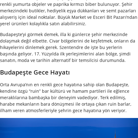
renkli yumurta objeler ve paprika kırmızı biber bulunuyor. Şehir
merkezindeki butikler, hediyelik eşya dükkanları ve semt pazarları
alışveriş için ideal noktalar. Büyük Market ve Esceri Bit Pazarı’ndan
yerel ürünleri kolaylıkla satın alabilirsiniz.
Budapeşte’yi görmek demek, illa ki günlerce şehir merkezinde
dolaşmak değil elbette. Civar bölgelerini de keşfetmek, onların da
hikayelerini dinlemek gerek. Szentendre de işte bu yerlerin
başında geliyor. 17. Yüzyılda ilk yerleşimlerini alan bölge, şimdi
sanatın, moda ve tarihin alternatif bir temsilcisi durumunda.
Budapeşte Gece Hayatı
Orta Avrupa’nın en renkli gece hayatına sahip olan Budapeşte,
kendine özgü “ruin” bar kültürü ve hamam partileri ile eğlence
meraklılarına bambaşka bir deneyim vadediyor. Terk edilmiş,
harabe mekanların bara dönüşmesi ile ortaya çıkan ruin barlar,
ilham veren atmosferleriyle şehrin gece hayatına yön veriyor.