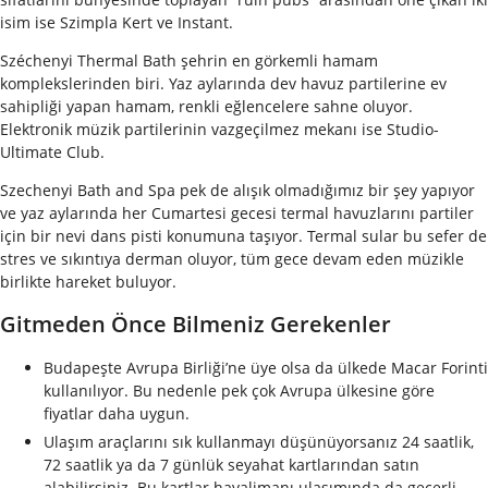
isim ise Szimpla Kert ve Instant.
Széchenyi Thermal Bath şehrin en görkemli hamam
komplekslerinden biri. Yaz aylarında dev havuz partilerine ev
sahipliği yapan hamam, renkli eğlencelere sahne oluyor.
Elektronik müzik partilerinin vazgeçilmez mekanı ise Studio-
Ultimate Club.
Szechenyi Bath and Spa pek de alışık olmadığımız bir şey yapıyor
ve yaz aylarında her Cumartesi gecesi termal havuzlarını partiler
için bir nevi dans pisti konumuna taşıyor. Termal sular bu sefer de
stres ve sıkıntıya derman oluyor, tüm gece devam eden müzikle
birlikte hareket buluyor.
Gitmeden Önce Bilmeniz Gerekenler
Budapeşte Avrupa Birliği’ne üye olsa da ülkede Macar Forinti
kullanılıyor. Bu nedenle pek çok Avrupa ülkesine göre
fiyatlar daha uygun.
Ulaşım araçlarını sık kullanmayı düşünüyorsanız 24 saatlik,
72 saatlik ya da 7 günlük seyahat kartlarından satın
alabilirsiniz. Bu kartlar havalimanı ulaşımında da geçerli.