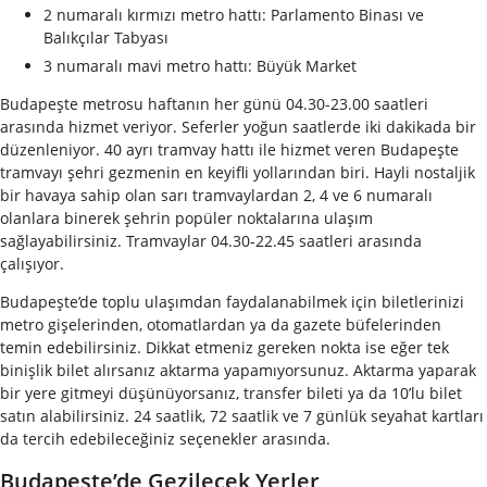
2 numaralı kırmızı metro hattı: Parlamento Binası ve
Balıkçılar Tabyası
3 numaralı mavi metro hattı: Büyük Market
Budapeşte metrosu haftanın her günü 04.30-23.00 saatleri
arasında hizmet veriyor. Seferler yoğun saatlerde iki dakikada bir
düzenleniyor. 40 ayrı tramvay hattı ile hizmet veren Budapeşte
tramvayı şehri gezmenin en keyifli yollarından biri. Hayli nostaljik
bir havaya sahip olan sarı tramvaylardan 2, 4 ve 6 numaralı
olanlara binerek şehrin popüler noktalarına ulaşım
sağlayabilirsiniz. Tramvaylar 04.30-22.45 saatleri arasında
çalışıyor.
Budapeşte’de toplu ulaşımdan faydalanabilmek için biletlerinizi
metro gişelerinden, otomatlardan ya da gazete büfelerinden
temin edebilirsiniz. Dikkat etmeniz gereken nokta ise eğer tek
binişlik bilet alırsanız aktarma yapamıyorsunuz. Aktarma yaparak
bir yere gitmeyi düşünüyorsanız, transfer bileti ya da 10’lu bilet
satın alabilirsiniz. 24 saatlik, 72 saatlik ve 7 günlük seyahat kartları
da tercih edebileceğiniz seçenekler arasında.
Budapeşte’de Gezilecek Yerler