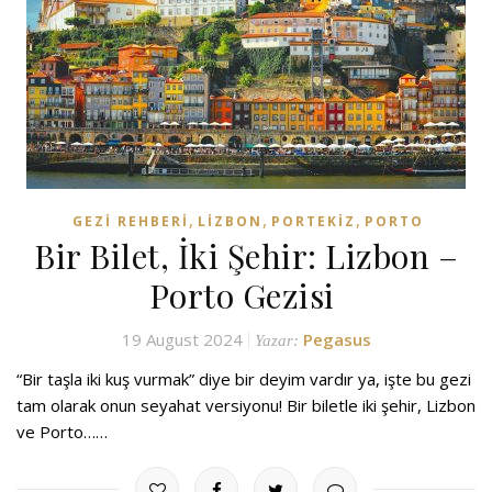
,
,
,
GEZI REHBERI
LIZBON
PORTEKIZ
PORTO
Bir Bilet, İki Şehir: Lizbon –
Porto Gezisi
19 August 2024
Pegasus
Yazar:
“Bir taşla iki kuş vurmak” diye bir deyim vardır ya, işte bu gezi
tam olarak onun seyahat versiyonu! Bir biletle iki şehir, Lizbon
ve Porto……