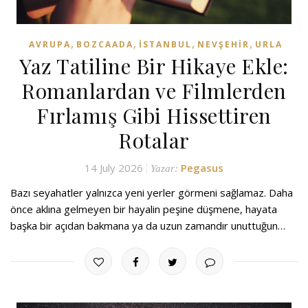
,
,
,
,
AVRUPA
BOZCAADA
İSTANBUL
NEVŞEHIR
URLA
Yaz Tatiline Bir Hikaye Ekle:
Romanlardan ve Filmlerden
Fırlamış Gibi Hissettiren
Rotalar
14 July 2026
Pegasus
Yazar:
Bazı seyahatler yalnızca yeni yerler görmeni sağlamaz. Daha
önce aklına gelmeyen bir hayalin peşine düşmene, hayata
başka bir açıdan bakmana ya da uzun zamandır unuttuğun…