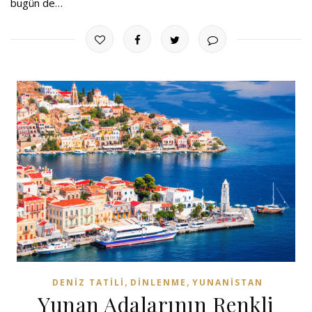
bugün de…
,
,
DENIZ TATILI
DINLENME
YUNANISTAN
Yunan Adalarının Renkli