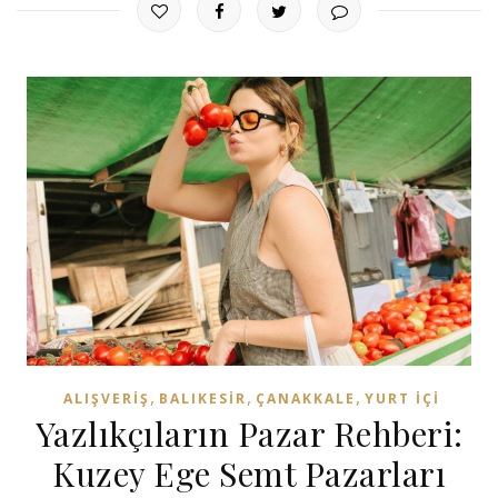
,
,
,
ALIŞVERIŞ
BALIKESIR
ÇANAKKALE
YURT İÇI
Yazlıkçıların Pazar Rehberi:
Kuzey Ege Semt Pazarları