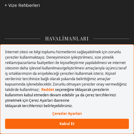
+
Vize Rehberleri
HAVALİMANLARI
+ Havalimanları
Sabiha Gökçen Havalimanı
Esenboğa Havalimanı
Adnan Menderes Havalimanı
Ercan Havalimanı
Berlin Brandenburg Havalimanı
Londra Stansted Havalimanı
Barselona Uluslararası Havalimanı
Amsterdam Schiphol Havalimanı
Roma Havalimanı