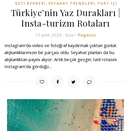
,
,
GEZI REHBERI
SEYAHAT TRENDLERI
YURT İÇI
Türkiye’nin Yaz Durakları |
Insta-turizm Rotaları
19 June 2026
Pegasus
Yazar:
Instagram’da video ve fotoğraf kaydırmak çoktan günlük
alışkanlıklarımızın bir parçası oldu. Seyahat planları da bu
alışkanlıktan payını alıyor. Artık birçok gezgin; tatil rotasını
Instagram’da gördüğü…