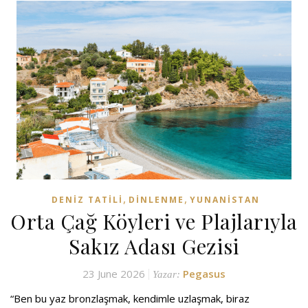
,
,
DENIZ TATILI
DINLENME
YUNANISTAN
Orta Çağ Köyleri ve Plajlarıyla
Sakız Adası Gezisi
23 June 2026
Pegasus
Yazar:
“Ben bu yaz bronzlaşmak, kendimle uzlaşmak, biraz