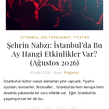
,
,
İSTANBUL
KÜLTÜR&SANAT
TIYATRO
Şehrin Nabzı: İstanbul’da Bu
Ay Hangi Etkinlikler Var?
(Ağustos 2026)
30 July 2026
Pegasus
Yazar:
İstanbul’un kültür-sanat damarları yine capcanlı. Tiyatro
oyunları, konserler, festivaller… İstanbul’da hem Avrupa hem
Anadolu yakasında bir sürü etkinlik var. Eğer İstanbul’da
yaşamıyorsan bir de bu…