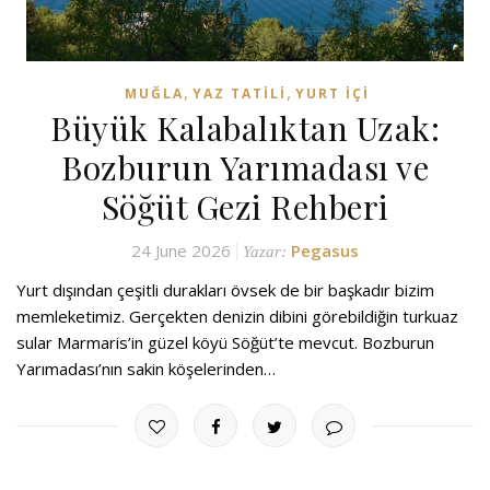
,
,
MUĞLA
YAZ TATILI
YURT İÇI
Büyük Kalabalıktan Uzak:
Bozburun Yarımadası ve
Söğüt Gezi Rehberi
24 June 2026
Pegasus
Yazar:
Yurt dışından çeşitli durakları övsek de bir başkadır bizim
memleketimiz. Gerçekten denizin dibini görebildiğin turkuaz
sular Marmaris’in güzel köyü Söğüt’te mevcut. Bozburun
Yarımadası’nın sakin köşelerinden…