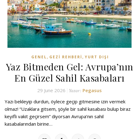
,
,
GENEL
GEZI REHBERI
YURT DIŞI
Yaz Bitmeden Gel: Avrupa’nın
En Güzel Sahil Kasabaları
29 June 2026
Pegasus
Yazar:
Yazı bekleyip durdun, öylece geçip gitmesine izin vermek
olmaz! “Uzaklara gitsem, şöyle bir sahil kasabası bulup biraz
keyifli vakit geçirsem” diyorsan Avrupa’nın sahil
kasabalarından birine…