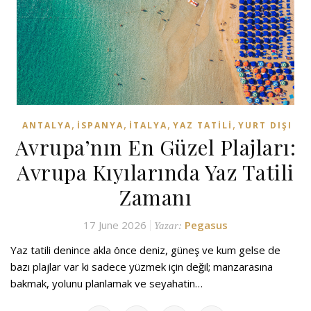
,
,
,
,
ANTALYA
İSPANYA
İTALYA
YAZ TATILI
YURT DIŞI
Avrupa’nın En Güzel Plajları:
Avrupa Kıyılarında Yaz Tatili
Zamanı
17 June 2026
Pegasus
Yazar:
Yaz tatili denince akla önce deniz, güneş ve kum gelse de
bazı plajlar var ki sadece yüzmek için değil; manzarasına
bakmak, yolunu planlamak ve seyahatin…