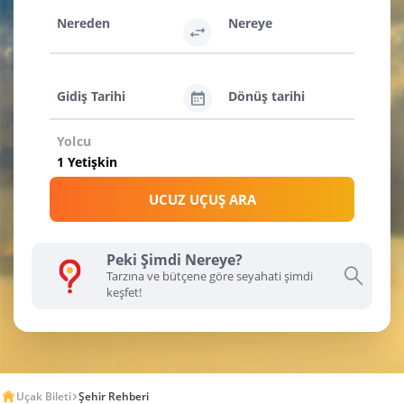
Nereden
Nereye
Gidiş Tarihi
Dönüş tarihi
Yolcu
UCUZ UÇUŞ ARA
Peki Şimdi Nereye?
Tarzına ve bütçene göre seyahati şimdi
keşfet!
Uçak Bileti
Şehir Rehberi