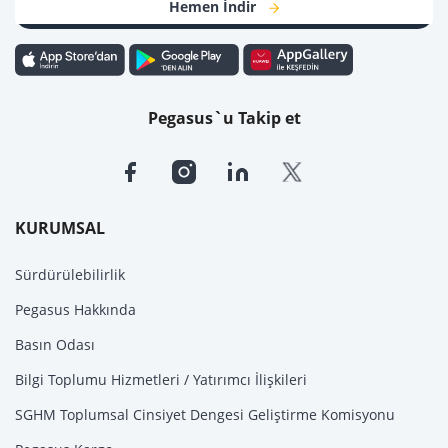
Hırvatistan
Hemen İndir
Bükreş
Zagreb
Cluj-Napoca
Hollanda
Rusya
Amsterdam
Grozny
Pegasus`u Takip et
Eindhoven
Mineralnye Vody
Rotterdam
Moskova
İngiltere
St. Petersburg
Birmingham
KURUMSAL
Sırbistan
Londra
Belgrad
Manchester
Sürdürülebilirlik
Slovakya
İrlanda
Pegasus Hakkında
Bratislava
Basın Odası
İskoçya
Yunanistan
Bilgi Toplumu Hizmetleri / Yatırımcı İlişkileri
Atina
SGHM Toplumsal Cinsiyet Dengesi Geliştirme Komisyonu