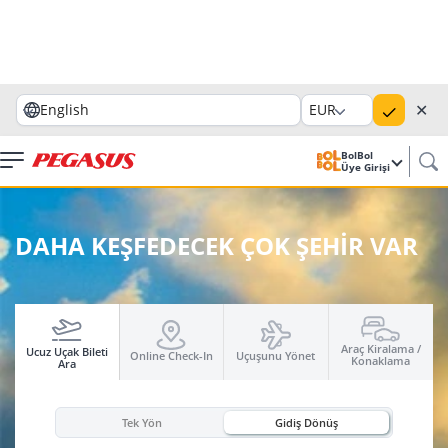
✕
English
EUR
BolBol
Üye Girişi
DAHA KEŞFEDECEK ÇOK ŞEHİR VAR
Araç Kiralama /
Ucuz Uçak Bileti
Online Check-In
Uçuşunu Yönet
Konaklama
Ara
Tek Yön
Gidiş Dönüş