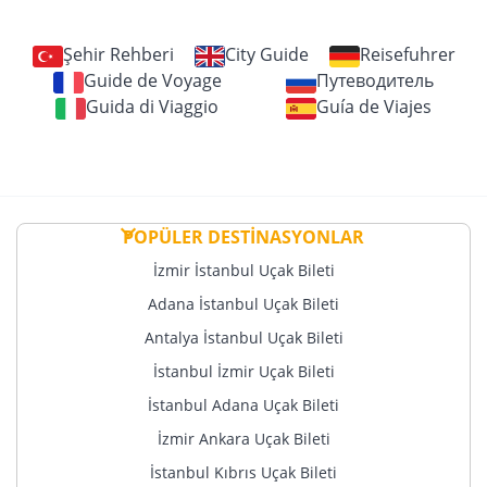
Düsseldorf
İsveç
Bakü
Aktau
Frankfurt
Gence
Almatı
Stockholm
Şehir Rehberi
City Guide
Reisefuhrer
Hamburg
Guide de Voyage
Путеводитель
Astana
Bahreyn Krallığı
İsviçre
Guida di Viaggio
Guía de Viajes
Hannover
Çimkent
Basel
Köln
Birleşik Arap Emirlikleri
Kırgızistan
Cenevre
Leipzig
Abu Dabi
Bişkek
Zürih
Münih
Dubai
Oş
İtalya
Nürnberg
Resü'l Hayme
POPÜLER DESTİNASYONLAR
Kuveyt
Bologna
Stuttgart
Sharjah
Milano
İzmir İstanbul Uçak Bileti
Kuveyt
Arnavutluk
Ermenistan
Roma
Lübnan
Adana İstanbul Uçak Bileti
Tiran
Erivan
Venedik
Antalya İstanbul Uçak Bileti
Beyrut
Avusturya
Gürcistan
Karadağ
Pakistan
İstanbul İzmir Uçak Bileti
Viyana
Batum
Podgoritsa
İstanbul Adana Uçak Bileti
Karaçi
Kutaisi
Belçika
Kosova
Suudi Arabistan
İzmir Ankara Uçak Bileti
Tiflis
Brüksel - Charleroi
Priştine
Cidde
İstanbul Kıbrıs Uçak Bileti
Irak