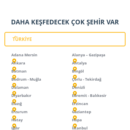
DAHA KEŞFEDECEK ÇOK ŞEHİR VAR
TÜRKİYE
Adana Mersin
Alanya – Gazipaşa
Ankara
Antalya
Batman
Bingöl
Bodrum - Muğla
Çorlu - Tekirdağ
Dalaman
Denizli
Diyarbakır
Edremit - Balıkesir
Elazığ
Erzincan
Erzurum
Gaziantep
Hatay
Hopa
Iğdır
İstanbul