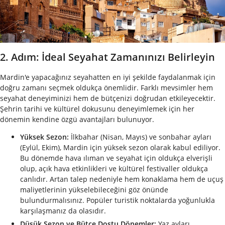
2. Adım: İdeal Seyahat Zamanınızı Belirleyin
Mardin'e yapacağınız seyahatten en iyi şekilde faydalanmak için
doğru zamanı seçmek oldukça önemlidir. Farklı mevsimler hem
seyahat deneyiminizi hem de bütçenizi doğrudan etkileyecektir.
Şehrin tarihi ve kültürel dokusunu deneyimlemek için her
dönemin kendine özgü avantajları bulunuyor.
Yüksek Sezon:
İlkbahar (Nisan, Mayıs) ve sonbahar ayları
(Eylül, Ekim), Mardin için yüksek sezon olarak kabul ediliyor.
Bu dönemde hava ılıman ve seyahat için oldukça elverişli
olup, açık hava etkinlikleri ve kültürel festivaller oldukça
canlıdır. Artan talep nedeniyle hem konaklama hem de uçuş
maliyetlerinin yükselebileceğini göz önünde
bulundurmalısınız. Popüler turistik noktalarda yoğunlukla
karşılaşmanız da olasıdır.
Düşük Sezon ve Bütçe Dostu Dönemler:
Yaz ayları