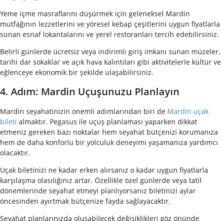
Yeme içme masraflarını düşürmek için geleneksel Mardin
mutfağının lezzetlerini ve yöresel kebap çeşitlerini uygun fiyatlarla
sunan esnaf lokantalarını ve yerel restoranları tercih edebilirsiniz.
Belirli günlerde ücretsiz veya indirimli giriş imkanı sunan müzeler,
tarihi dar sokaklar ve açık hava kalıntıları gibi aktivitelerle kültür ve
eğlenceye ekonomik bir şekilde ulaşabilirsiniz.
4. Adım: Mardin Uçuşunuzu Planlayın
Mardin seyahatinizin önemli adımlarından biri de
Mardin uçak
bileti
almaktır. Pegasus ile uçuş planlaması yaparken dikkat
etmeniz gereken bazı noktalar hem seyahat bütçenizi korumanıza
hem de daha konforlu bir yolculuk deneyimi yaşamanıza yardımcı
olacaktır.
Uçak biletinizi ne kadar erken alırsanız o kadar uygun fiyatlarla
karşılaşma olasılığınız artar. Özellikle özel günlerde veya tatil
dönemlerinde seyahat etmeyi planlıyorsanız biletinizi aylar
öncesinden ayırtmak bütçenize fayda sağlayacaktır.
Seyahat planlarınızda oluşabilecek değişiklikleri göz önünde