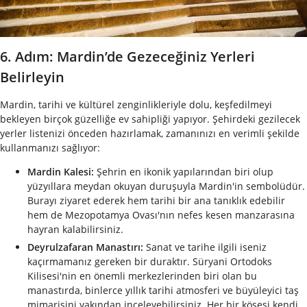
6. Adım: Mardin’de Gezeceğiniz Yerleri
Belirleyin
Mardin, tarihi ve kültürel zenginlikleriyle dolu, keşfedilmeyi
bekleyen birçok güzelliğe ev sahipliği yapıyor. Şehirdeki gezilecek
yerler listenizi önceden hazırlamak, zamanınızı en verimli şekilde
kullanmanızı sağlıyor:
Mardin Kalesi:
Şehrin en ikonik yapılarından biri olup
yüzyıllara meydan okuyan duruşuyla Mardin'in sembolüdür.
Burayı ziyaret ederek hem tarihi bir ana tanıklık edebilir
hem de Mezopotamya Ovası'nın nefes kesen manzarasına
hayran kalabilirsiniz.
Deyrulzafaran Manastırı:
Sanat ve tarihe ilgili iseniz
kaçırmamanız gereken bir duraktır. Süryani Ortodoks
Kilisesi'nin en önemli merkezlerinden biri olan bu
manastırda, binlerce yıllık tarihi atmosferi ve büyüleyici taş
mimarisini yakından inceleyebilirsiniz. Her bir köşesi kendi