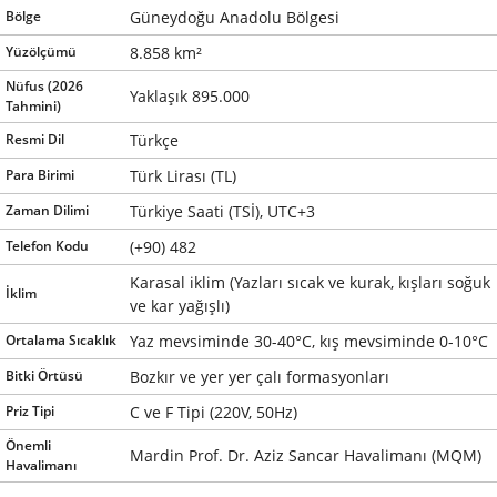
Bölge
Güneydoğu Anadolu Bölgesi
Yüzölçümü
8.858 km²
Nüfus (2026
Yaklaşık 895.000
Tahmini)
Resmi Dil
Türkçe
Para Birimi
Türk Lirası (TL)
Zaman Dilimi
Türkiye Saati (TSİ), UTC+3
Telefon Kodu
(+90) 482
Karasal iklim (Yazları sıcak ve kurak, kışları soğuk
İklim
ve kar yağışlı)
Ortalama Sıcaklık
Yaz mevsiminde 30-40°C, kış mevsiminde 0-10°C
Bitki Örtüsü
Bozkır ve yer yer çalı formasyonları
Priz Tipi
C ve F Tipi (220V, 50Hz)
Önemli
Mardin Prof. Dr. Aziz Sancar Havalimanı (MQM)
Havalimanı