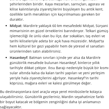
şehirlerinden biridir. Kaya mezarları, sarnıçları, agorası ve
kilise kalıntılarıyla ziyaretçilerini büyüleyen bu antik kent,
özellikle tarih meraklıları için kaçırılmaması gereken bir
duraktır.
Midyat:
Mardin'e yaklaşık 60 km mesafedeki Midyat, Süryani
mimarisinin en güzel örneklerini barındırıyor. Telkari gümüş
işlemeciliği ile ünlü olan bu ilçe, dar sokakları, taş evleri ve
tarihi kiliseleriyle adeta bir açık hava müzesidir. Midyat'ta
hem kültürel bir gezi yapabilir hem de yöresel el sanatları
ürünlerinden satın alabilirsiniz.
Hasankeyf:
Batman sınırları içinde yer alsa da Mardin'e
günübirlik mesafede bulunan Hasankeyf, binlerce yıllık
tarihiyle dikkat çekiyor. Ilısu Barajı nedeniyle büyük bir kısmı
sular altında kalsa da kalan tarihi yapıları ve yeni yerleşim
yeriyle hala ziyaretçilerini ağırlıyor. Hasankeyf'in tarihi
köprüsü, mağara evleri ve kalesi görülmeye değer.
Bu destinasyonlara özel araçla veya yerel minibüslerle kolayca
ulaşabilirsiniz. Günübirlik gezileriniz, Mardin seyahatinize farklı
bir boyut katacak ve bölgenin zenginliğini daha iyi anlamanızı
sağlayacaktır.