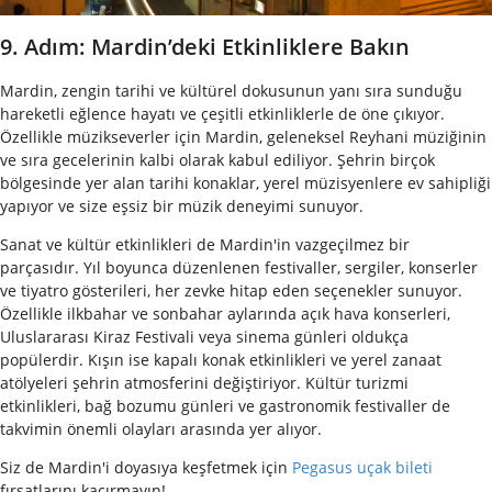
9. Adım: Mardin’deki Etkinliklere Bakın
Mardin, zengin tarihi ve kültürel dokusunun yanı sıra sunduğu
hareketli eğlence hayatı ve çeşitli etkinliklerle de öne çıkıyor.
Özellikle müzikseverler için Mardin, geleneksel Reyhani müziğinin
ve sıra gecelerinin kalbi olarak kabul ediliyor. Şehrin birçok
bölgesinde yer alan tarihi konaklar, yerel müzisyenlere ev sahipliği
yapıyor ve size eşsiz bir müzik deneyimi sunuyor.
Sanat ve kültür etkinlikleri de Mardin'in vazgeçilmez bir
parçasıdır. Yıl boyunca düzenlenen festivaller, sergiler, konserler
ve tiyatro gösterileri, her zevke hitap eden seçenekler sunuyor.
Özellikle ilkbahar ve sonbahar aylarında açık hava konserleri,
Uluslararası Kiraz Festivali veya sinema günleri oldukça
popülerdir. Kışın ise kapalı konak etkinlikleri ve yerel zanaat
atölyeleri şehrin atmosferini değiştiriyor. Kültür turizmi
etkinlikleri, bağ bozumu günleri ve gastronomik festivaller de
takvimin önemli olayları arasında yer alıyor.
Siz de Mardin'i doyasıya keşfetmek için
Pegasus uçak bileti
fırsatlarını kaçırmayın!