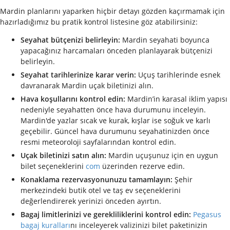
Mardin planlarını yaparken hiçbir detayı gözden kaçırmamak için
hazırladığımız bu pratik kontrol listesine göz atabilirsiniz:
Seyahat bütçenizi belirleyin:
Mardin seyahati boyunca
yapacağınız harcamaları önceden planlayarak bütçenizi
belirleyin.
Seyahat tarihlerinize karar verin:
Uçuş tarihlerinde esnek
davranarak Mardin uçak biletinizi alın.
Hava koşullarını kontrol edin:
Mardin’in karasal iklim yapısı
nedeniyle seyahatten önce hava durumunu inceleyin.
Mardin'de yazlar sıcak ve kurak, kışlar ise soğuk ve karlı
geçebilir. Güncel hava durumunu seyahatinizden önce
resmi meteoroloji sayfalarından kontrol edin.
Uçak biletinizi satın alın:
Mardin uçuşunuz için en uygun
bilet seçeneklerini
com
üzerinden rezerve edin.
Konaklama rezervasyonunuzu tamamlayın:
Şehir
merkezindeki butik otel ve taş ev seçeneklerini
değerlendirerek yerinizi önceden ayırtın.
Bagaj limitlerinizi ve gerekliliklerini kontrol edin:
Pegasus
bagaj kuralları
nı inceleyerek valizinizi bilet paketinizin