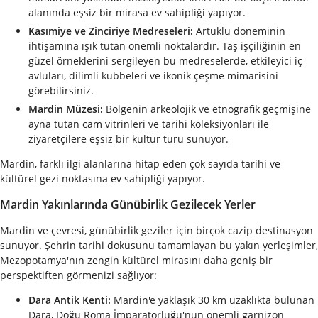
alanında eşsiz bir mirasa ev sahipliği yapıyor.
Kasımiye ve Zinciriye Medreseleri:
Artuklu döneminin
ihtişamına ışık tutan önemli noktalardır. Taş işçiliğinin en
güzel örneklerini sergileyen bu medreselerde, etkileyici iç
avluları, dilimli kubbeleri ve ikonik çeşme mimarisini
görebilirsiniz.
Mardin Müzesi:
Bölgenin arkeolojik ve etnografik geçmişine
ayna tutan cam vitrinleri ve tarihi koleksiyonları ile
ziyaretçilere eşsiz bir kültür turu sunuyor.
Mardin, farklı ilgi alanlarına hitap eden çok sayıda tarihi ve
kültürel gezi noktasına ev sahipliği yapıyor.
Mardin Yakınlarında Günübirlik Gezilecek Yerler
Mardin ve çevresi, günübirlik geziler için birçok cazip destinasyon
sunuyor. Şehrin tarihi dokusunu tamamlayan bu yakın yerleşimler,
Mezopotamya'nın zengin kültürel mirasını daha geniş bir
perspektiften görmenizi sağlıyor:
Dara Antik Kenti:
Mardin'e yaklaşık 30 km uzaklıkta bulunan
Dara, Doğu Roma İmparatorluğu'nun önemli garnizon