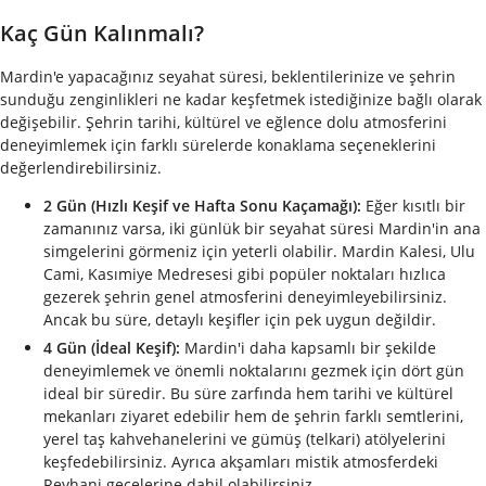
Kaç Gün Kalınmalı?
Mardin'e yapacağınız seyahat süresi, beklentilerinize ve şehrin
sunduğu zenginlikleri ne kadar keşfetmek istediğinize bağlı olarak
değişebilir. Şehrin tarihi, kültürel ve eğlence dolu atmosferini
deneyimlemek için farklı sürelerde konaklama seçeneklerini
değerlendirebilirsiniz.
2 Gün (Hızlı Keşif ve Hafta Sonu Kaçamağı):
Eğer kısıtlı bir
zamanınız varsa, iki günlük bir seyahat süresi Mardin'in ana
simgelerini görmeniz için yeterli olabilir. Mardin Kalesi, Ulu
Cami, Kasımiye Medresesi gibi popüler noktaları hızlıca
gezerek şehrin genel atmosferini deneyimleyebilirsiniz.
Ancak bu süre, detaylı keşifler için pek uygun değildir.
4 Gün (İdeal Keşif):
Mardin'i daha kapsamlı bir şekilde
deneyimlemek ve önemli noktalarını gezmek için dört gün
ideal bir süredir. Bu süre zarfında hem tarihi ve kültürel
mekanları ziyaret edebilir hem de şehrin farklı semtlerini,
yerel taş kahvehanelerini ve gümüş (telkari) atölyelerini
keşfedebilirsiniz. Ayrıca akşamları mistik atmosferdeki
Reyhani gecelerine dahil olabilirsiniz.