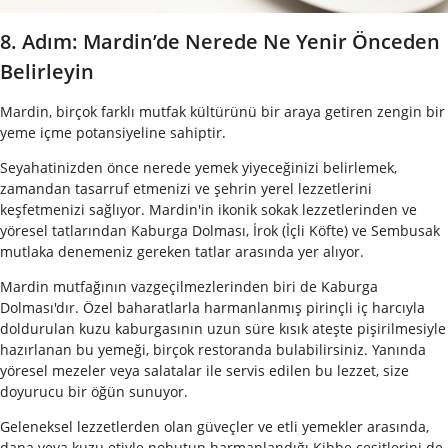
8. Adım: Mardin’de Nerede Ne Yenir Önceden
Belirleyin
Mardin, birçok farklı mutfak kültürünü bir araya getiren zengin bir
yeme içme potansiyeline sahiptir.
Seyahatinizden önce nerede yemek yiyeceğinizi belirlemek,
zamandan tasarruf etmenizi ve şehrin yerel lezzetlerini
keşfetmenizi sağlıyor. Mardin'in ikonik sokak lezzetlerinden ve
yöresel tatlarından Kaburga Dolması, İrok (İçli Köfte) ve Sembusak
mutlaka denemeniz gereken tatlar arasında yer alıyor.
Mardin mutfağının vazgeçilmezlerinden biri de Kaburga
Dolması'dır. Özel baharatlarla harmanlanmış pirinçli iç harcıyla
doldurulan kuzu kaburgasının uzun süre kısık ateşte pişirilmesiyle
hazırlanan bu yemeği, birçok restoranda bulabilirsiniz. Yanında
yöresel mezeler veya salatalar ile servis edilen bu lezzet, size
doyurucu bir öğün sunuyor.
Geleneksel lezzetlerden olan güveçler ve etli yemekler arasında,
dana veya kuzu etiyle nohutun harmanlandığı Kibbe çeşitlerini de