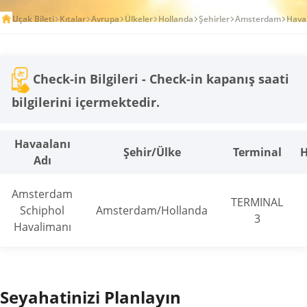
Uçak Bileti
Kıtalar
Avrupa
Ülkeler
Hollanda
Şehirler
Amsterdam
Hava
Check-in Bilgileri - Check-in kapanış saati
bilgilerini içermektedir.
Havaalanı
Şehir/Ülke
Terminal
H
Adı
Amsterdam
TERMINAL
Schiphol
Amsterdam/Hollanda
3
Havalimanı
Seyahatinizi Planlayın