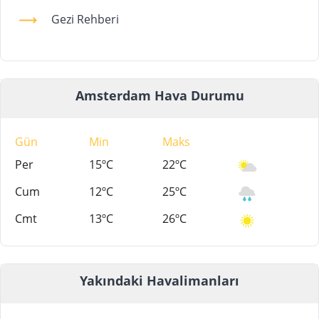
Gezi Rehberi
Amsterdam Hava Durumu
Gün
Min
Maks
Per
15ºC
22ºC
Cum
12ºC
25ºC
Cmt
13ºC
26ºC
Yakındaki Havalimanları