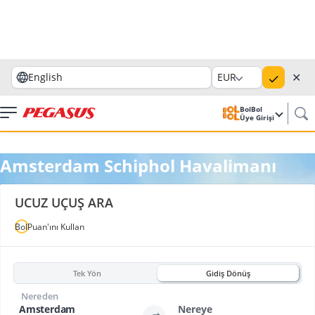
✕
English
EUR
BolBol
Üye Girişi
Amsterdam Schiphol Havalimanı
UCUZ UÇUŞ ARA
BolPuan'ını Kullan
Tek Yön
Gidiş Dönüş
Nereden
Amsterdam
Nereye