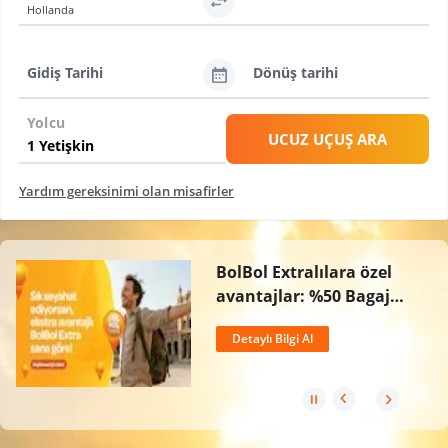
Hollanda
Gidiş Tarihi
Dönüş tarihi
Yolcu
UCUZ UÇUŞ ARA
Yardım gereksinimi olan misafirler
BolBol Extralılara özel
avantajlar: %50 Bagaj
İndirimi, Ücretsiz İptal
Detaylı Bilgi Al
Hakkı ve 2 Kat BolPuan!