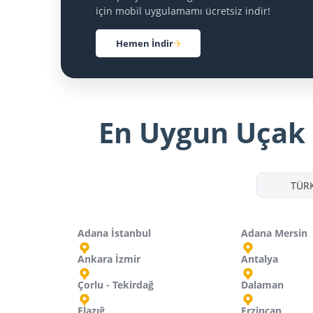
için mobil uygulamamı ücretsiz indir!
Hemen İndir
En Uygun Uçak B
TÜRK
Adana İstanbul
Adana Mersin
Ankara İzmir
Antalya
Çorlu - Tekirdağ
Dalaman
Elazığ
Erzincan