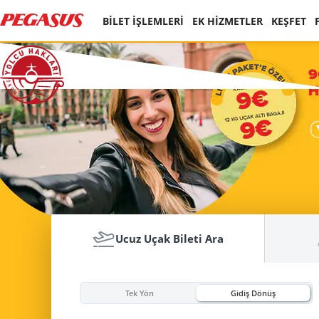
BİLET İŞLEMLERİ
EK HİZMETLER
KEŞFET
Ucuz Uçak Bileti Ara
Tek Yön
Gidiş Dönüş