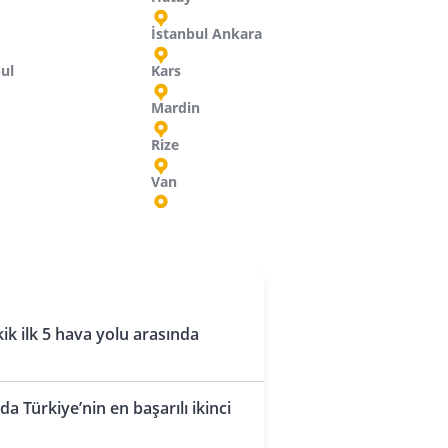
İstanbul Ankara
bul
Kars
Mardin
Rize
Van
sır
zey Makedonya
udi Arabistan
Rusya
Ürdün
Hurgada
Cidde
Grozny
Amman
Üsküp
İskenderiye
Dammam
Kazan
Amman
caristan
k ilk 5 hava yolu arasında
Budapeşte
Kahire
Dammam
Krasnodar
ldova
Luksor
Dammam
Mahaçkale
a Türkiye’nin en başarılı ikinci
Kişinev
Marsa Alam
Medine
Mineralnye Vody