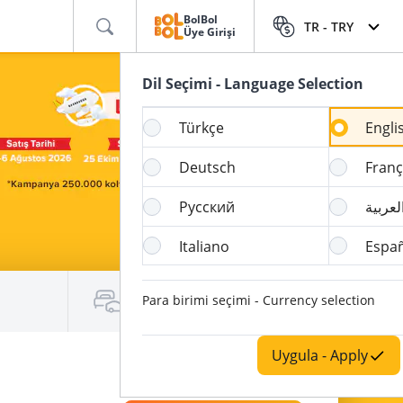
BolBol
TR -
TRY
Üye Girişi
Dil Seçimi - Language Selection
Türkçe
Engli
Deutsch
Franç
Русский
لعربية
Italiano
Espa
Para birimi seçimi - Currency selection
Araç Kiralama / Konaklama
Uygula - Apply