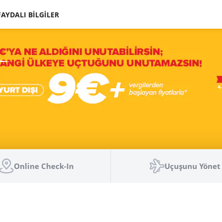
FAYDALI BİLGİLER
Online Check-In
Uçuşunu Yönet