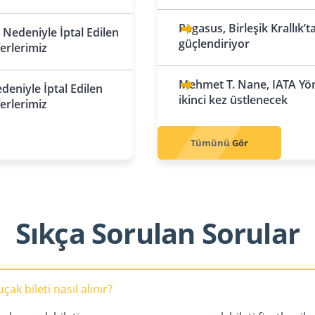
Aktau
Beyrut
No
İngiltere
İtalya
Pegasus, Birleşik Krallık’
Nedeniyle İptal Edilen
Birmingham
Almatı
Bologna
Pakistan
güçlendiriyor
U
ferlerimiz
Karaçi
Po
Londra
Astana
Milano
Mehmet T. Nane, IATA Yön
eniyle İptal Edilen
Manchester
Çimkent
Roma
ikinci kez üstlenecek
ferlerimiz
İrlanda
Shymkent
Venedik
Po
Dublin
Karadağ
Tümünü Gör
İskoçya
Podgoritsa
Ro
Edinburgh
Kosova
İspanya
Priştine
Sıkça Sorulan Sorular
Barselona
Kuzey Kıbrıs Türk
Cumhuriyeti
Madrid
Lefkoşa
Sevilla
ak bileti nasıl alınır?