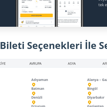
tek 
ileti Seçenekleri İle S
İYE
AVRUPA
ASYA
AF
Adıyaman
Alanya – Ga
Batman
Bingöl
Denizli
Diyarbakır
Erzurum
Gaziantep