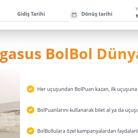
Gidiş Tarihi
Dönüş tarihi
gasus BolBol Düny
Her uçuşundan BolPuan kazan, ilk uçuşuna 
BolPuanlarını kullanarak bilet al ya da uçuş
BolBollulara özel kampanyalardan faydalan