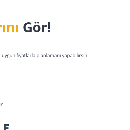
ını
Gör!
ygun fiyatlarla planlamanı yapabilirsin.
ar
LE