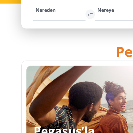
Nereden
Nereye
Pe
Pegasus’la