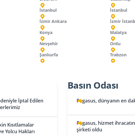
İstanbul
İstanbul
İzmir Ankara
İzmir İstan
Konya
Malatya
Nevşehir
Ordu
Şanlıurfa
Trabzon
Hırvatistan
İran
İsveç
Kırgızistan
Mı
Ku
Su
Basın Odası
Tahran
Bişkek
Zagreb
Stockholm
Tebriz
Oş
Hollanda
İsviçre
Ma
eniyle İptal Edilen
Pegasus, dünyanın en daki
ferlerimiz
Amsterdam
Basel
Katar
Kuveyt
Eindhoven
Doha
Cenevre
Kuveyt
Mo
Pegasus, hizmet ihracatınd
kin Kısıtlamalar
şirketi oldu
Kazakistan
Rotterdam
Lübnan
Zürih
ve Yolcu Hakları