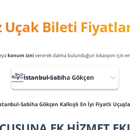
 Uçak Bileti Fiyatlar
eya
konum izni
vererek daima bulunduğun lokasyon için en u
İstanbul-Sabiha Gökçen
Nereden Uçmak İstiyorsunuz?
İstanbul-Sabiha Gökçen
Kalkışlı En İyi Fiyatlı Uçuşl
ÇUŞUNA EK HİZMET EK