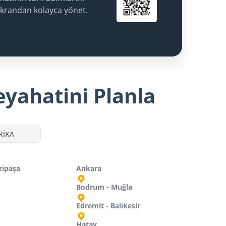
ekrandan kolayca yönet.
eyahatini Planla
RİKA
zipaşa
Ankara
Bodrum - Muğla
Edremit - Balıkesir
Hatay