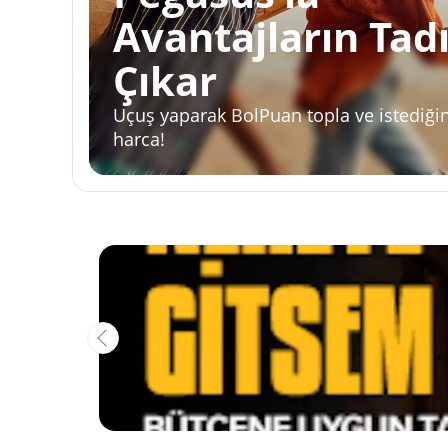
Avantajların Tad
Çıkar
Uçuş yaparak BolPuan topla ve istediğin
harca!