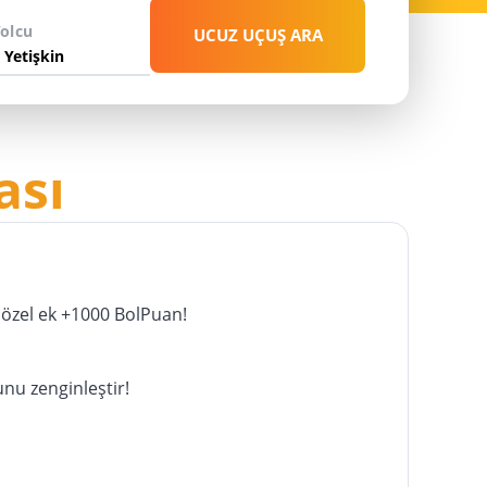
Yolcu
UCUZ UÇUŞ ARA
HEMEN AL
ası
özel ek +1000 BolPuan!
unu zenginleştir!
!