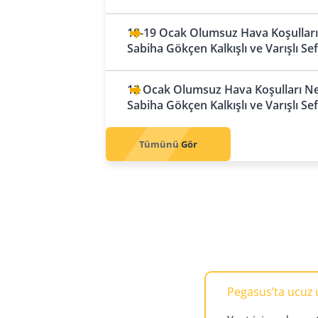
Emirlikleri
Filibe
Irak
Hamburg
Abu Dabi
18-19 Ocak Olumsuz Hava Koşulları 
Sofya
Bağdat
Hannover
Sabiha Gökçen Kalkışlı ve Varışlı Se
Dubai
Çek Cumhuriyeti
Basra
Köln
Resü'l Hayme
Prag
12 Ocak Olumsuz Hava Koşulları Ned
Erbil
Leipzig
Sharjah
Sabiha Gökçen Kalkışlı ve Varışlı Se
Danimarka
Münih
Kopenhag
Tümünü Gör
Nürnberg
Finlandiya
Stuttgart
Helsinki
Arnavutluk
Fransa
Tiran
Lyon
Avusturya
Marsilya
Viyana
Nice
Pegasus’ta ucuz uç
Paris