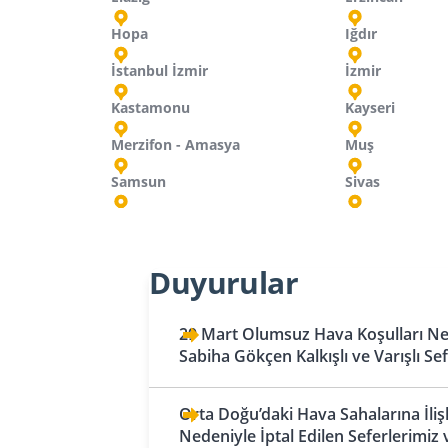
Hopa
Iğdır
İstanbul İzmir
İzmir
Kastamonu
Kayseri
Merzifon - Amasya
Muş
Samsun
Sivas
Almanya
Azerbaycan
Fas
Belçika
Ermenistan
Duyurular
Berlin
Bakü
Kazablanka
Brüksel - Charleroi
Erivan
Bremen
Gence
Bosna-Hersek
Gürcistan
29 Mart Olumsuz Hava Koşulları Ned
Sabiha Gökçen Kalkışlı ve Varışlı Se
Saraybosna
Batum
Bahreyn Krallığı
Dortmund
Bahreyn
Tuzla
Kutaisi
Düsseldorf
Orta Doğu’daki Hava Sahalarına İliş
Birleşik Arap
Bulgaristan
Tiflis
Nedeniyle İptal Edilen Seferlerimiz 
Frankfurt