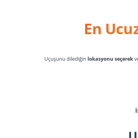
En Ucuz
Uçuşunu dilediğin
lokasyonu seçerek
v
U