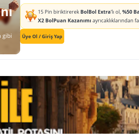
ını
15 Pin biriktirerek
BolBol Extra
’lı ol,
%50 Bag
X2 BolPuan Kazanımı
ayrıcaklıklarından f
 gibi
Üye Ol / Giriş Yap