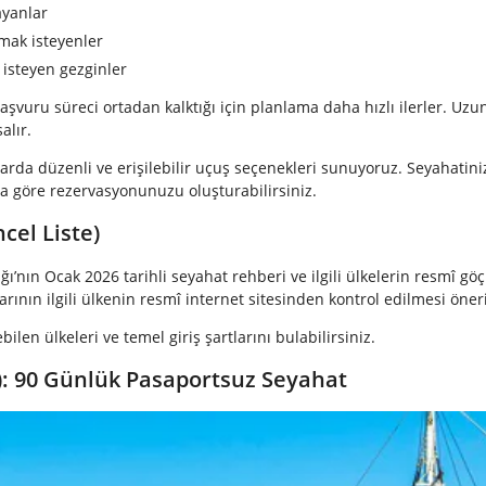
ayanlar
pmak isteyenler
 isteyen gezginler
vuru süreci ortadan kalktığı için planlama daha hızlı ilerler. Uzun
alır.
larda düzenli ve erişilebilir uçuş seçenekleri sunuyoruz. Seyahatini
a göre rezervasyonunuzu oluşturabilirsiniz.
cel Liste)
anlığı’nın Ocak 2026 tarihli seyahat rehberi ve ilgili ülkelerin resmî 
ının ilgili ülkenin resmî internet sitesinden kontrol edilmesi öneri
bilen ülkeleri ve temel giriş şartlarını bulabilirsiniz.
): 90 Günlük Pasaportsuz Seyahat