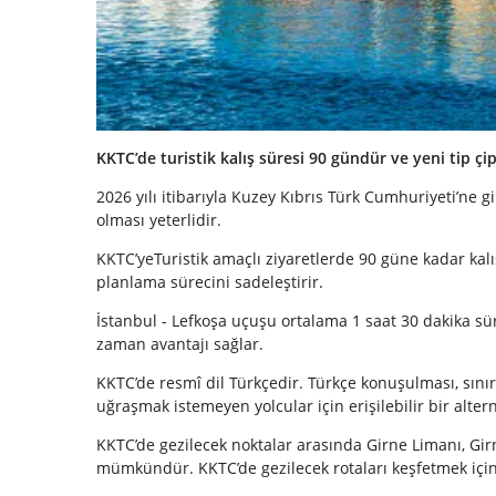
KKTC’de turistik kalış süresi 90 gündür ve yeni tip çipli 
2026 yılı itibarıyla Kuzey Kıbrıs Türk Cumhuriyeti’ne gi
olması yeterlidir.
KKTC’yeTuristik amaçlı ziyaretlerde 90 güne kadar kalı
planlama sürecini sadeleştirir.
İstanbul - Lefkoşa uçuşu ortalama 1 saat 30 dakika süre
zaman avantajı sağlar.
KKTC’de resmî dil Türkçedir. Türkçe konuşulması, sınır
uğraşmak istemeyen yolcular için erişilebilir bir alterna
KKTC’de gezilecek noktalar arasında Girne Limanı, Girne
mümkündür. KKTC’de gezilecek rotaları keşfetmek içi