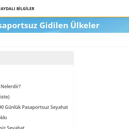
FAYDALI BİLGİLER
saportsuz Gidilen Ülkeler
 Nelerdir?
iste)
 90 Günlük Pasaportsuz Seyahat
akkı
siz Seyahat