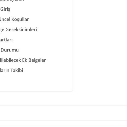
Giriş
üncel Koşullar
ge Gereksinimleri
rtları
sı Durumu
ilebilecek Ek Belgeler
arın Takibi