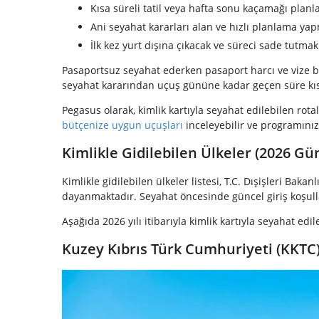
Kısa süreli tatil veya hafta sonu kaçamağı planl
Ani seyahat kararları alan ve hızlı planlama ya
İlk kez yurt dışına çıkacak ve süreci sade tutmak
Pasaportsuz seyahat ederken pasaport harcı ve vize baş
seyahat kararından uçuş gününe kadar geçen süre kıs
Pegasus olarak, kimlik kartıyla seyahat edilebilen rota
bütçenize uygun uçuşları
inceleyebilir ve programınız
Kimlikle Gidilebilen Ülkeler (2026 Gün
Kimlikle gidilebilen ülkeler listesi, T.C. Dışişleri Bak
dayanmaktadır. Seyahat öncesinde güncel giriş koşullar
Aşağıda 2026 yılı itibarıyla kimlik kartıyla seyahat edile
Kuzey Kıbrıs Türk Cumhuriyeti (KKTC