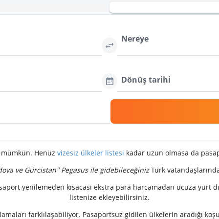
Nereye
Dönüş tarihi
 de mümkün. Henüz
vizesiz ülkeler listesi
kadar uzun olmasa da pasapor
ova ve Gürcistan" Pegasus ile gidebileceğiniz
Türk vatandaşlarında
port yenilemeden kısacası ekstra para harcamadan ucuza yurt dışı 
listenize ekleyebilirsiniz.
ları farklılaşabiliyor. Pasaportsuz gidilen ülkelerin aradığı koşul