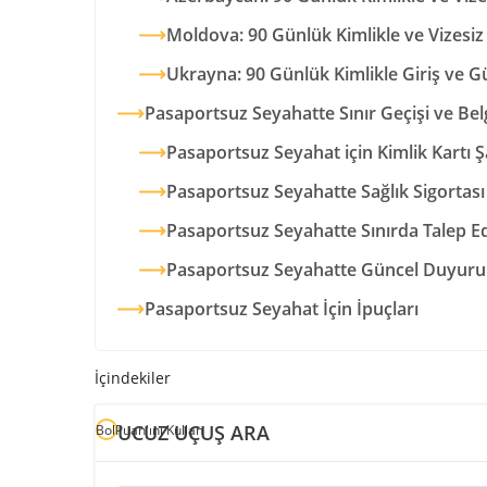
Moldova: 90 Günlük Kimlikle ve Vizesiz 
Ukrayna: 90 Günlük Kimlikle Giriş ve G
Pasaportsuz Seyahatte Sınır Geçişi ve Bel
Pasaportsuz Seyahat için Kimlik Kartı Şa
Pasaportsuz Seyahatte Sağlık Sigorta
Pasaportsuz Seyahatte Sınırda Talep Ed
Pasaportsuz Seyahatte Güncel Duyurul
Pasaportsuz Seyahat İçin İpuçları
İçindekiler
UCUZ UÇUŞ ARA
BolPuan'ını Kullan