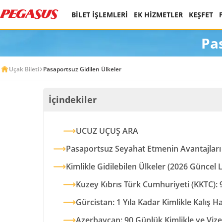
BİLET İŞLEMLERİ
EK HİZMETLER
KEŞFET
Pa
Uçak Bileti
Pasaportsuz Gidilen Ülkeler
İçindekiler
UCUZ UÇUŞ ARA
Pasaportsuz Seyahat Etmenin Avantajları
Kimlikle Gidilebilen Ülkeler (2026 Güncel L
Kuzey Kıbrıs Türk Cumhuriyeti (KKTC):
Gürcistan: 1 Yıla Kadar Kimlikle Kalış H
Azerbaycan: 90 Günlük Kimlikle ve Vize