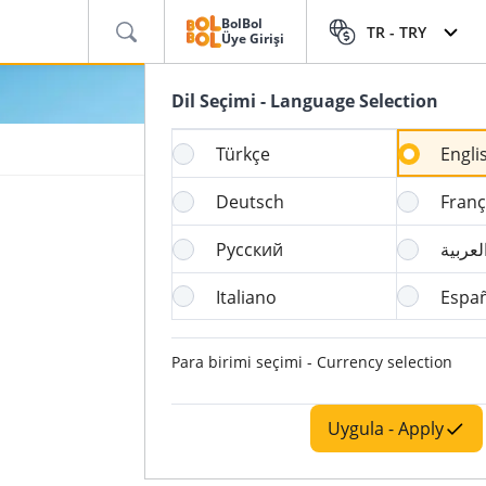
BolBol
TR -
TRY
Üye Girişi
Dil Seçimi - Language Selection
Türkçe
Engli
Deutsch
Franç
Русский
لعربية
Italiano
Espa
Para birimi seçimi - Currency selection
Uygula - Apply