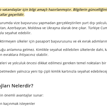
vatandaşlar için bilgi amaçlı hazırlanmıştır. Bilgilerin güncelliğ
lar geçerlidir.
rumda vize başvurusu yapmadan gerçekleştirilen yurt dışı yolculukl
istan, Azerbaycan, Moldova ve Ukrayna olarak öne çıkar. Türkiye C
ıyla seyahat edebilir.
ktirmeyen ülkeler için pasaport başvurusunu ve ek evrak adımlarını
 anlamına gelmez. Kimlikle seyahat edilebilen ülkelerde dahi, kal
evraklara ihtiyacınız olabilir.
eleri ve yolculuk öncesi dikkat edilmesi gereken temel noktaları bir 
etmeden yalnızca yeni tip çipli kimlik kartınızla seyahat edebileceği
ları Nelerdir?
çin önemli avantajlar sunar:
an kaçınmak isteyenler