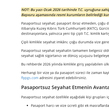
NOT: Bu yazı Ocak 2026 tarihinde T.C. uyruğuna sahip 
Başvuru aşamasında resmi kurumların belirlediği kural
Pasaportsuz seyahat; pasaport ibraz etmeden, çoğu du
itibarıyla Kuzey Kıbrıs Türk Cumhuriyeti (KKTC), Gürc
destinasyonlara, yalnızca yeni tip çipli T.C. kimlik kart
Çipli kimlikle seyahat imkânı; çoğu durumda vize gere
Pasaportsuz seyahat seyahatin tamamen belgesiz olduğu
seyahat sağlık sigortanızı ve dönüş uçuşuzu belgeleyen 
Bu rehberde 2026 yılında kimlikle giriş yapılabilen ülk
Herhangi bir vize ya da pasaport süreci ile zaman kayb
flypgs.com
adresini ziyaret edebilirsiniz.
Pasaportsuz Seyahat Etmenin Avantaj
Pasaportsuz seyahat özellikle aşağıdaki kişi grupları i
Pasaport harcı ve vize ücreti gibi ek masraflard