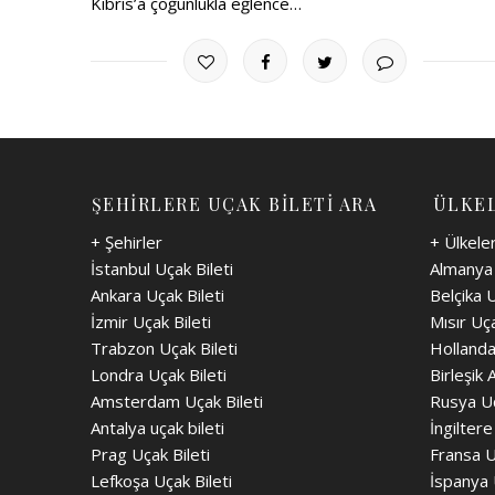
Kıbrıs’a çoğunlukla eğlence…
ŞEHİRLERE UÇAK BİLETİ ARA
ÜLKEL
+ Şehirler
+ Ülkele
İstanbul Uçak Bileti
Almanya 
Ankara Uçak Bileti
Belçika U
İzmir Uçak Bileti
Mısır Uça
Trabzon Uçak Bileti
Hollanda
Londra Uçak Bileti
Birleşik 
Amsterdam Uçak Bileti
Rusya Uç
Antalya uçak bileti
İngiltere
Prag Uçak Bileti
Fransa U
Lefkoşa Uçak Bileti
İspanya 