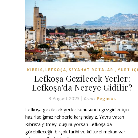
,
,
,
KIBRIS
LEFKOŞA
SEYAHAT ROTALARI
YURT İÇ
Lefkoşa Gezilecek Yerler:
Lefkoşa’da Nereye Gidilir?
3 August 2023
Pegasus
Yazar:
Lefkoşa gezilecek yerler konusunda gezginler için
hazırladığımız rehberle karşındayız. Yavru vatan
Kıbrıs’a gitmeyi düşünüyorsan Lefkoşa’da
görebileceğin birçok tarihi ve kültürel mekan var.