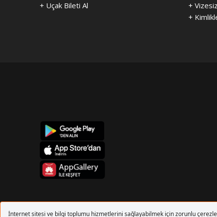
+
Uçak Bileti Al
+
Vizesi
+
Kimlikl