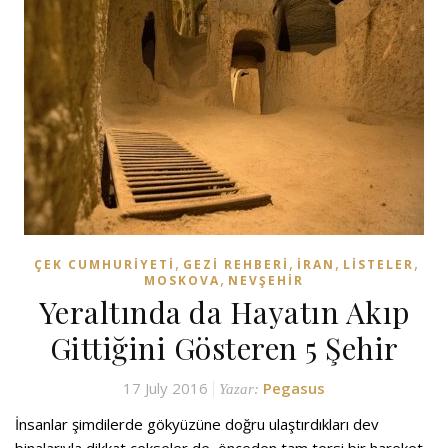
,
,
,
,
ÇEK CUMHURIYETI
GEZI REHBERI
İRAN
LISTELER
,
MOSKOVA
NEVŞEHIR
Yeraltında da Hayatın Akıp
Gittiğini Gösteren 5 Şehir
17 July 2016
Pegasus
Yazar:
İnsanlar şimdilerde gökyüzüne doğru ulaştırdıkları dev