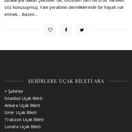
binalarıyla dikkat çekseler de, önceden tam tersi bir hareket
söz konusuymuş. Yani yeraltının derinliklerinde bir hayatı var
etmek… Bazen…
ŞEHİRLERE UÇAK BİLETİ ARA
+ Şehirler
İstanbul Uçak Bileti
Ankara Uçak Bileti
İzmir Uçak Bileti
Trabzon Uçak Bileti
Londra Uçak Bileti