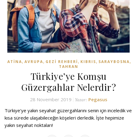
,
,
,
,
,
ATINA
AVRUPA
GEZI REHBERI
KIBRIS
SARAYBOSNA
TAHRAN
Türkiye’ye Komşu
Güzergahlar Nelerdir?
28 November 2019
Pegasus
Yazar:
Türkiye'ye yakın seyahat güzergahlarını senin için inceledik ve
kısa sürede ulaşabileceğin köşeleri derledik. İşte hepimize
yakın seyahat noktaları!