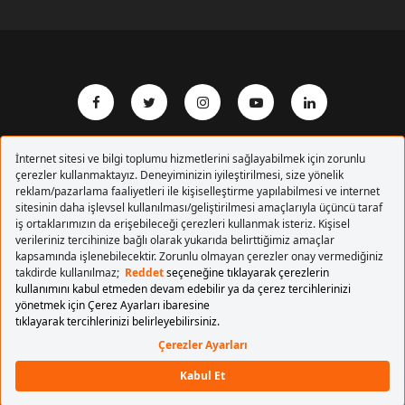
Copyrights 2017 Pegasus Hava Yolları. Tüm hakları
saklıdır.
BAŞA DÖN