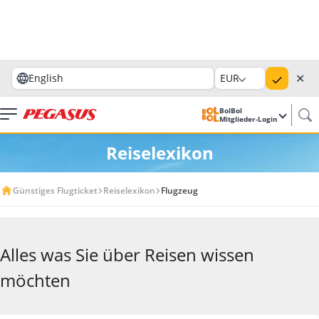
✕
English
EUR
BolBol
Mitglieder-Login
Reiselexikon
Günstiges Flugticket
Reiselexikon
Flugzeug
Alles was Sie über Reisen wissen
möchten