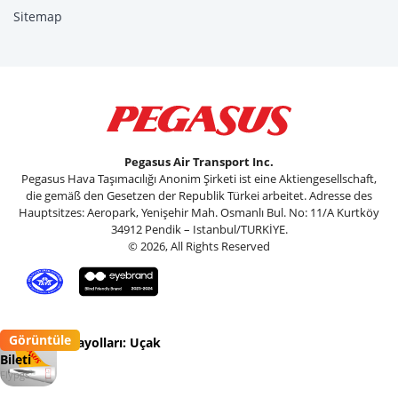
Sitemap
Pegasus Air Transport Inc.
Pegasus Hava Taşımacılığı Anonim Şirketi ist eine Aktiengesellschaft,
die gemäß den Gesetzen der Republik Türkei arbeitet. Adresse des
Hauptsitzes: Aeropark, Yenişehir Mah. Osmanlı Bul. No: 11/A Kurtköy
34912 Pendik – Istanbul/TURKİYE.
© 2026, All Rights Reserved
Görüntüle
Pegasus Havayolları: Uçak
Bileti
Flypgs