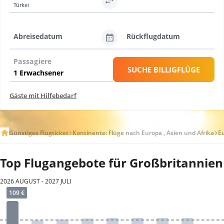
Türkei
Abreisedatum
Rückflugdatum
Passagiere
SUCHE BILLIGFLÜGE
Gäste mit Hilfebedarf
Günstiges Flugticket
Kontinente: Flüge nach Europa , Asien und Afrika
E
Top Flugangebote für Großbritannien
2026 AUGUST - 2027 JULI