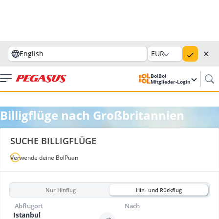
✕
English
EUR
BolBol
Mitglieder-Login
Billigflüge nach Großbritannien
SUCHE BILLIGFLÜGE
Verwende deine BolPuan
Nur Hinflug
Hin- und Rückflug
Abflugort
Nach
Istanbul