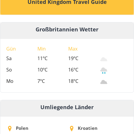
United Kingdom Travel Guide
Großbritannien Wetter
Gün
Min
Max
Sa
11ºC
19ºC
So
10ºC
16ºC
Mo
7ºC
18ºC
Umliegende Länder
Polen
Kroatien