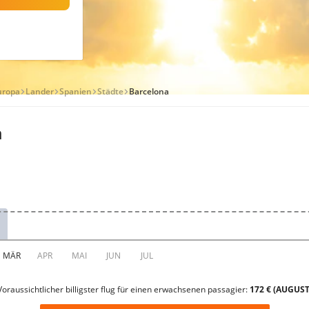
uropa
Lander
Spanien
Städte
Barcelona
a
Voraussichtlicher billigster flug für einen erwachsenen passagier:
172 € (AUGUST