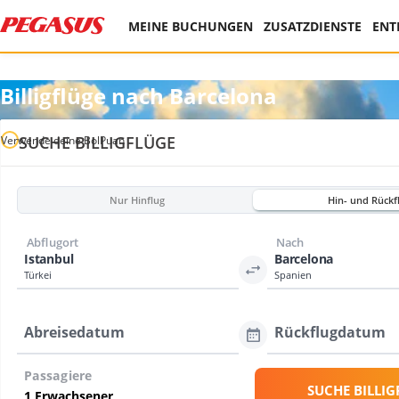
MEINE BUCHUNGEN
ZUSATZDIENSTE
ENT
Billigflüge nach Barcelona
SUCHE BILLIGFLÜGE
Verwende deine BolPuan
Nur Hinflug
Hin- und Rückf
Abflugort
Nach
Istanbul
Barcelona
Türkei
Spanien
Abreisedatum
Rückflugdatum
Passagiere
SUCHE BILLIG