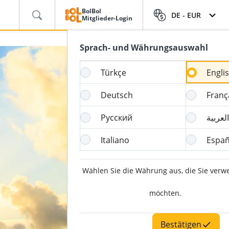
BolBol
DE -
EUR
Mitglieder-Login
Sprach- und Währungsauswahl
Türkçe
Engli
Deutsch
Franç
Русский
العربية
Italiano
Españ
Wählen Sie die Währung aus, die Sie ver
möchten.
Bestätigen