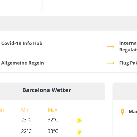
Interna
Covid-19 Info Hub
Regulat
Allgemeine Regeln
Flug Pa
Barcelona Wetter
ün
Min
Max
Mar
23ºC
32ºC
22ºC
33ºC