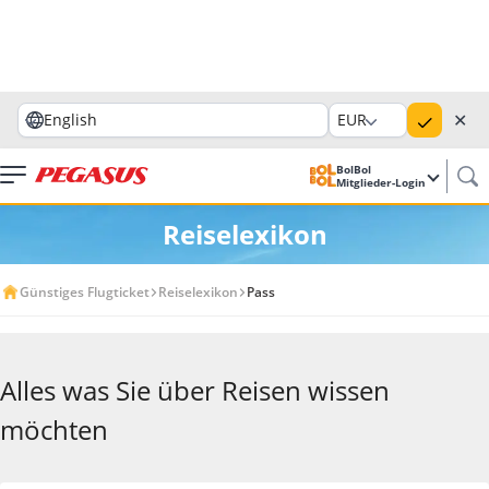
✕
English
EUR
BolBol
Mitglieder-Login
Reiselexikon
Günstiges Flugticket
Reiselexikon
Pass
Alles was Sie über Reisen wissen
möchten