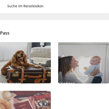
Pass
erausweis
Kinderreisepass