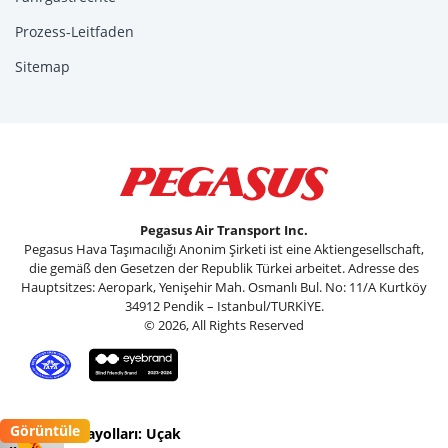
Prozess-Leitfaden
Sitemap
Pegasus Air Transport Inc.
Pegasus Hava Taşımacılığı Anonim Şirketi ist eine Aktiengesellschaft,
die gemäß den Gesetzen der Republik Türkei arbeitet. Adresse des
Hauptsitzes: Aeropark, Yenişehir Mah. Osmanlı Bul. No: 11/A Kurtköy
34912 Pendik – Istanbul/TURKİYE.
© 2026, All Rights Reserved
Görüntüle
Pegasus Havayolları: Uçak