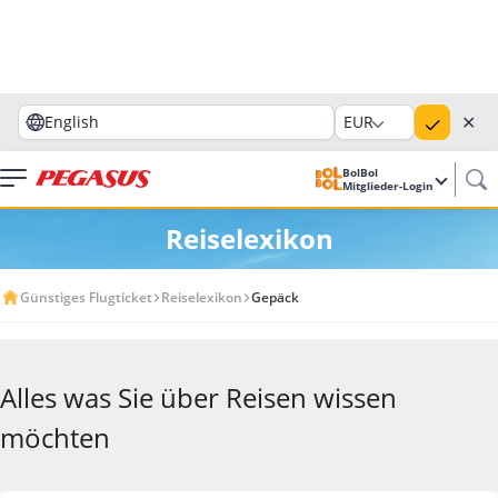
✕
English
EUR
BolBol
Mitglieder-Login
Reiselexikon
Günstiges Flugticket
Reiselexikon
Gepäck
Alles was Sie über Reisen wissen
möchten