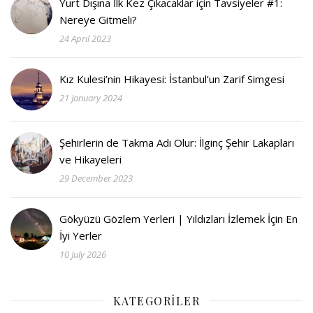
Yurt Dışına İlk Kez Çıkacaklar için Tavsiyeler #1:
Nereye Gitmeli?
24 April 2023
Kız Kulesi’nin Hikayesi: İstanbul’un Zarif Simgesi
21 January 2024
Şehirlerin de Takma Adı Olur: İlginç Şehir Lakapları
ve Hikayeleri
29 December 2023
Gökyüzü Gözlem Yerleri | Yıldızları İzlemek İçin En
İyi Yerler
10 July 2026
KATEGORILER