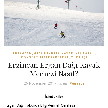
,
,
,
,
ERZINCAN
GEZI REHBERI
KAYAK
KIŞ TATILI
,
,
KONSEPT
MACERAPEREST
YURT İÇI
Erzincan Ergan Dağı Kayak
Merkezi Nasıl?
26 November 2017
Pegasus
Yazar:
İçindekiler
Ergan Dağı Hakkında Bilgi Vermek Gerekirse…