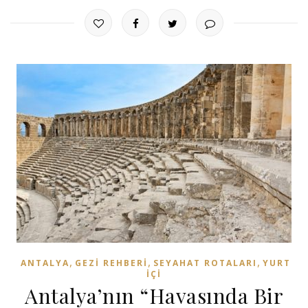
,
,
,
ANTALYA
GEZI REHBERI
SEYAHAT ROTALARI
YURT
İÇI
Antalya’nın “Havasında Bir