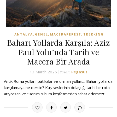
,
,
,
ANTALYA
GENEL
MACERAPEREST
TREKKING
Baharı Yollarda Karşıla: Aziz
Paul Yolu’nda Tarih ve
Macera Bir Arada
13 March 2025
Pegasus
Yazar:
Antik Roma yolları, patikalar ve orman yolları… Baharı yollarda
karşılamaya ne dersin? Kuş seslerinin dolaştığı tarihi bir rota
arıyorsan ve “Benim ruhum keşfetmeden rahat edemez!”…