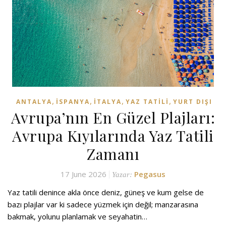
,
,
,
,
ANTALYA
İSPANYA
İTALYA
YAZ TATILI
YURT DIŞI
Avrupa’nın En Güzel Plajları:
Avrupa Kıyılarında Yaz Tatili
Zamanı
17 June 2026
Pegasus
Yazar:
Yaz tatili denince akla önce deniz, güneş ve kum gelse de
bazı plajlar var ki sadece yüzmek için değil; manzarasına
bakmak, yolunu planlamak ve seyahatin…