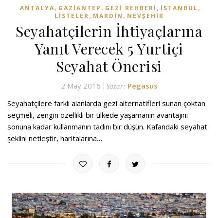
,
,
,
,
ANTALYA
GAZIANTEP
GEZI REHBERI
İSTANBUL
,
,
LISTELER
MARDIN
NEVŞEHIR
Seyahatçilerin İhtiyaçlarına
Yanıt Verecek 5 Yurtiçi
Seyahat Önerisi
2 May 2016
Pegasus
Yazar:
Seyahatçilere farklı alanlarda gezi alternatifleri sunan çoktan
seçmeli, zengin özellikli bir ülkede yaşamanın avantajını
sonuna kadar kullanmanın tadını bir düşün. Kafandaki seyahat
şeklini netleştir, haritalarına…