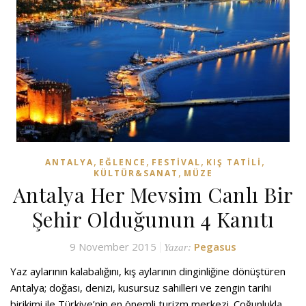
,
,
,
,
ANTALYA
EĞLENCE
FESTIVAL
KIŞ TATILI
,
KÜLTÜR&SANAT
MÜZE
Antalya Her Mevsim Canlı Bir
Şehir Olduğunun 4 Kanıtı
9 November 2015
Pegasus
Yazar:
Yaz aylarının kalabalığını, kış aylarının dinginliğine dönüştüren
Antalya; doğası, denizi, kusursuz sahilleri ve zengin tarihi
birikimi ile Türkiye’nin en önemli turizm merkezi. Çoğunlukla