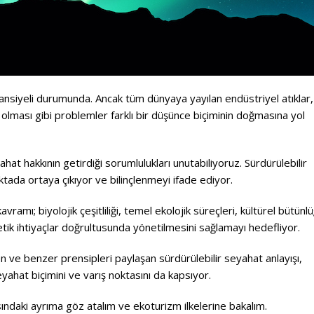
tansiyeli durumunda. Ancak tüm dünyaya yayılan endüstriyel atıklar,
 olması gibi problemler farklı bir düşünce biçiminin doğmasına yol
t hakkının getirdiği sorumlulukları unutabiliyoruz. Sürdürülebilir
tada ortaya çıkıyor ve bilinçlenmeyi ifade ediyor.
mı; biyolojik çeşitliliği, temel ekolojik süreçleri, kültürel bütünl
ik ihtiyaçlar doğrultusunda yönetilmesini sağlamayı hedefliyor.
n ve benzer prensipleri paylaşan sürdürülebilir seyahat anlayışı,
eyahat biçimini ve varış noktasını da kapsıyor.
asındaki ayrıma göz atalım ve ekoturizm ilkelerine bakalım.