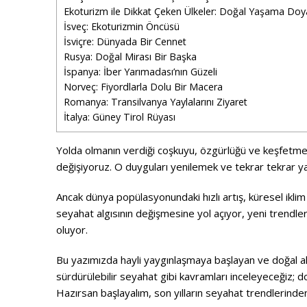
Ekoturizm ile Dikkat Çeken Ülkeler: Doğal Yaşama Doy
İsveç: Ekoturizmin Öncüsü
İsviçre: Dünyada Bir Cennet
Rusya: Doğal Mirası Bir Başka
İspanya: İber Yarımadası’nın Güzeli
Norveç: Fiyordlarla Dolu Bir Macera
Romanya: Transilvanya Yaylalarını Ziyaret
İtalya: Güney Tirol Rüyası
Yolda olmanın verdiği coşkuyu, özgürlüğü ve keşfetme 
değişiyoruz. O duyguları yenilemek ve tekrar tekrar y
Ancak dünya popülasyonundaki hızlı artış, küresel iklim 
seyahat algısının değişmesine yol açıyor, yeni trendle
oluyor.
Bu yazımızda hayli yaygınlaşmaya başlayan ve doğal ala
sürdürülebilir seyahat gibi kavramları inceleyeceğiz; d
Hazırsan başlayalım,
son yılların
seyahat trendlerinden