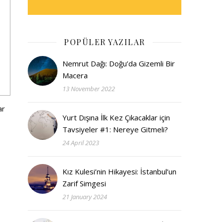
POPÜLER YAZILAR
Nemrut Dağı: Doğu’da Gizemli Bir
Macera
13 November 2022
ar
Yurt Dışına İlk Kez Çıkacaklar için
Tavsiyeler #1: Nereye Gitmeli?
24 April 2023
Kız Kulesi’nin Hikayesi: İstanbul’un
Zarif Simgesi
21 January 2024