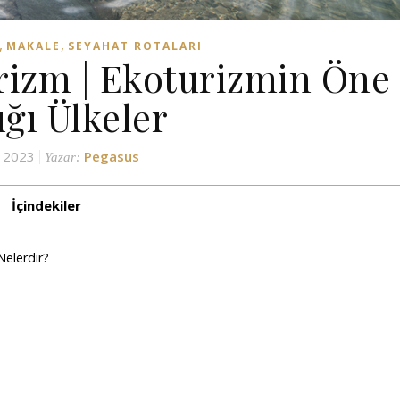
,
,
MAKALE
SEYAHAT ROTALARI
urizm | Ekoturizmin Öne
ığı Ülkeler
l 2023
Pegasus
Yazar:
İçindekiler
Nelerdir?