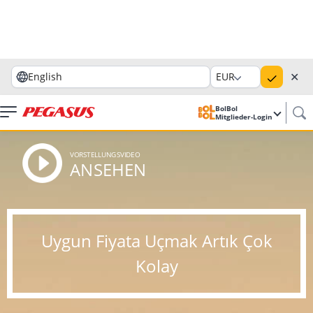
✕
English
EUR
BolBol
Mitglieder-Login
VORSTELLUNGSVIDEO
ANSEHEN
Uygun Fiyata Uçmak Artık Çok
Kolay