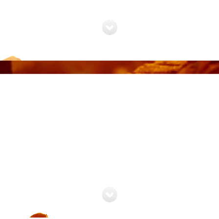
KLICKEN, UM UNSERE FLOTTE ANZUZEIGEN
Misafirlerimize daha fazla
seyahat etmeleri için ilham
veriyoruz!;
KLICKEN, UM STÄDTE ANZUZEIGEN