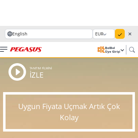
✕
English
EUR
BolBol
Üye Girişi
TANITIM FİLMİNİ
İZLE
Uygun Fiyata Uçmak Artık Çok
Kolay