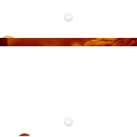
FİLOMUZU İNCELEMEK İÇİN TIKLA
Misafirlerimize daha fazla
seyahat etmeleri için ilham
veriyoruz!;
ŞEHİRLERİ İNCELEMEK İÇİN TIKLA