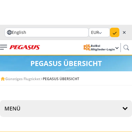
✕
English
EUR
BolBol
Mitglieder-Login
PEGASUS ÜBERSICHT
Günstiges Flugticket
PEGASUS ÜBERSICHT
MENÜ