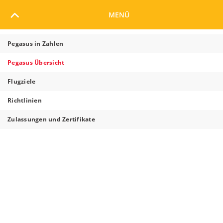
MENÜ
GESCHICHTE UND HEUTE
KONZERNUNTERNEHMEN
Pegasus in Zahlen
Pegasus Übersicht
PEGASUS MANAGEMENT
Flugziele
Richtlinien
Zulassungen und Zertifikate