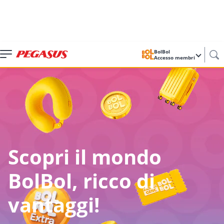
BolBol
Accesso membri
Scopri il mondo
BolBol, ricco di
vantaggi!