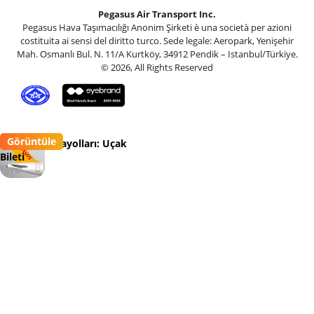
Pegasus Air Transport Inc.
Pegasus Hava Taşımacılığı Anonim Şirketi è una società per azioni
costituita ai sensi del diritto turco. Sede legale: Aeropark, Yenişehir
Mah. Osmanlı Bul. N. 11/A Kurtköy, 34912 Pendik – Istanbul/Türkiye.
© 2026, All Rights Reserved
Görüntüle
Pegasus Havayolları: Uçak
Bileti
Flypgs