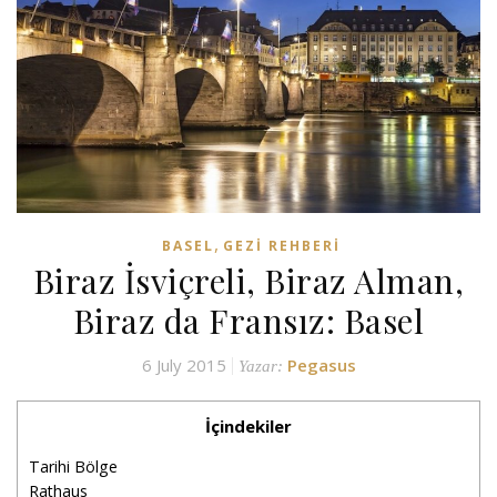
,
BASEL
GEZI REHBERI
Biraz İsviçreli, Biraz Alman,
Biraz da Fransız: Basel
6 July 2015
Pegasus
Yazar:
İçindekiler
Tarihi Bölge
Rathaus