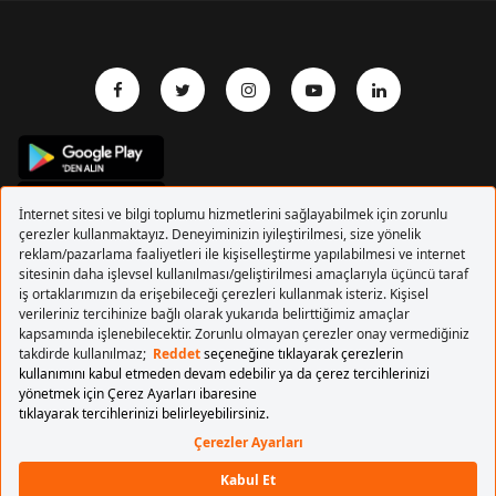
Copyrights 2017 Pegasus Hava Yolları. Tüm hakları
saklıdır.
BAŞA DÖN