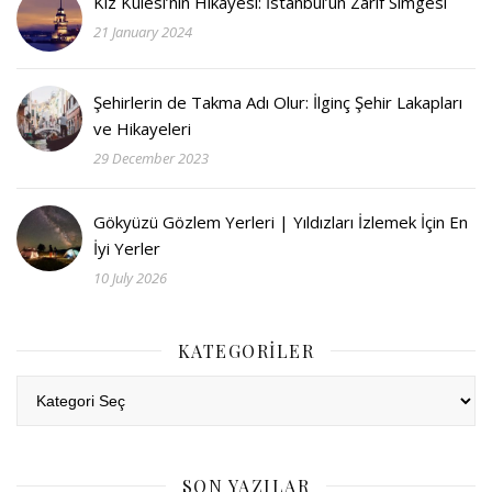
Kız Kulesi’nin Hikayesi: İstanbul’un Zarif Simgesi
21 January 2024
Şehirlerin de Takma Adı Olur: İlginç Şehir Lakapları
ve Hikayeleri
29 December 2023
Gökyüzü Gözlem Yerleri | Yıldızları İzlemek İçin En
İyi Yerler
10 July 2026
KATEGORILER
Kategoriler
SON YAZILAR