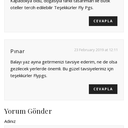
Kapadokya oldu, doğasıyla farklı tasarımları ile butik
oteller tercih edilebilir Teşekkürler Fly Pgs.
CEVAPLA
23 February 2019 at 12:11
Pınar
Balayı yaz ayına getirmenizi tavsiye ederim, ne de olsa
gezilecek yerlerde önemli. Bu güzel tavsiyeleriniz için
teşekkürler Flypgs.
CEVAPLA
Yorum Gönder
Adınız