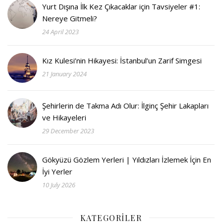
Yurt Dışına İlk Kez Çıkacaklar için Tavsiyeler #1:
Nereye Gitmeli?
24 April 2023
Kız Kulesi’nin Hikayesi: İstanbul’un Zarif Simgesi
21 January 2024
Şehirlerin de Takma Adı Olur: İlginç Şehir Lakapları
ve Hikayeleri
29 December 2023
Gökyüzü Gözlem Yerleri | Yıldızları İzlemek İçin En
İyi Yerler
10 July 2026
KATEGORILER