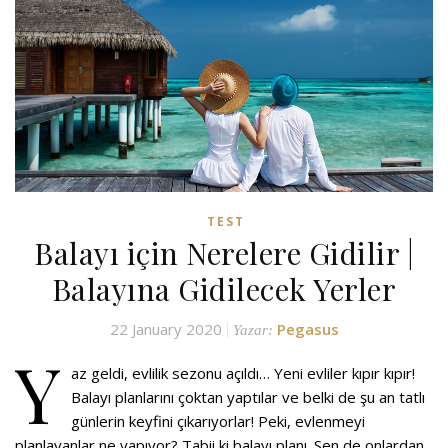
TEST
Balayı için Nerelere Gidilir |
Balayına Gidilecek Yerler
22 January 2020
Pegasus
Yazar:
Y
az geldi, evlilik sezonu açıldı… Yeni evliler kıpır kıpır!
Balayı planlarını çoktan yaptılar ve belki de şu an tatlı
günlerin keyfini çıkarıyorlar! Peki, evlenmeyi
planlayanlar ne yapıyor? Tabii ki balayı planı. Sen de onlardan