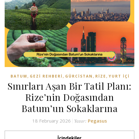
,
,
,
,
BATUM
GEZI REHBERI
GÜRCISTAN
RIZE
YURT İÇI
Sınırları Aşan Bir Tatil Planı:
Rize’nin Doğasından
Batum’un Sokaklarına
18 February 2026
Pegasus
Yazar:
İçindekiler