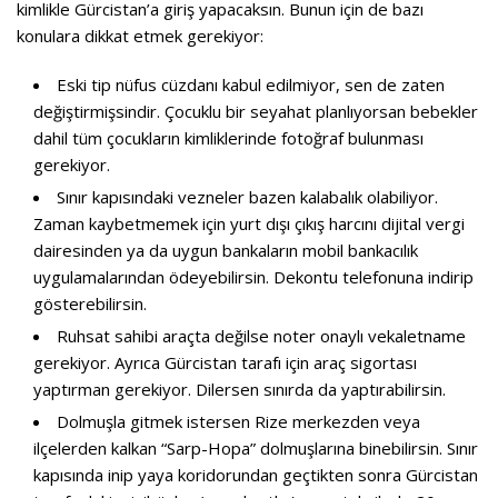
kimlikle Gürcistan’a giriş yapacaksın. Bunun için de bazı
konulara dikkat etmek gerekiyor:
Eski tip nüfus cüzdanı kabul edilmiyor, sen de zaten
değiştirmişsindir. Çocuklu bir seyahat planlıyorsan bebekler
dahil tüm çocukların kimliklerinde fotoğraf bulunması
gerekiyor.
Sınır kapısındaki vezneler bazen kalabalık olabiliyor.
Zaman kaybetmemek için yurt dışı çıkış harcını dijital vergi
dairesinden ya da uygun bankaların mobil bankacılık
uygulamalarından ödeyebilirsin. Dekontu telefonuna indirip
gösterebilirsin.
Ruhsat sahibi araçta değilse noter onaylı vekaletname
gerekiyor. Ayrıca Gürcistan tarafı için araç sigortası
yaptırman gerekiyor. Dilersen sınırda da yaptırabilirsin.
Dolmuşla gitmek istersen Rize merkezden veya
ilçelerden kalkan “Sarp-Hopa” dolmuşlarına binebilirsin. Sınır
kapısında inip yaya koridorundan geçtikten sonra Gürcistan