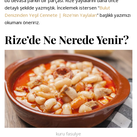
bu devasa parkın bir parçası. Rize yaylalarını daha önce
detaylı şekilde yazmıştık. İncelemek istersen “
Bulut
Denizinden Yeşil Cennete | Rize’nin Yaylaları
” başlıklı yazımızı
okumanı öneririz.
Rize’de Ne Nerede Yenir?
kuru fasulye