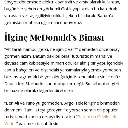
Sovyet döneminde elektrik santrali ve arşiv olarak kullanılan,
bugün ise şehrin en görkemli Gotik yapısı olan bu katedral;
vitrayları ve taş işçiliğiyle dikkat çeken bir durak. Batum’a
gelmişken mutlaka uğramanı öneriyoruz.
İlginç McDonald’s Binası
“Alt tarafı hamburgerci, ne işimiz var?” demeden önce binayı
görmen lazım. Batum’daki bu bina, fütüristik mimarisi ve
devasa cam kubbesiyle mimari ödüller almış bir yapı. İçerideki
asma bahçeleri ve dışarıdaki yansımalarıyla yemek yemesen
bile Instagram’lık bir yer olduğu için listene alabilirsin. Henüz
Dubai’deki Starbucks kadar popüler değil. Bu sebepten gizli
bir hazine olarak değerlendirebilirsin.
“Ben Ali ve Nino’yu görmeden, Argo Teleferiği’ne binmeden
dönmem. Tam listeyi göreyim.” diyorsan şehrin en popüler
turistik noktalarının detaylı listesi için “
Batum’da Gezilecek
Yerler
” yazımıza bakabilirsin.