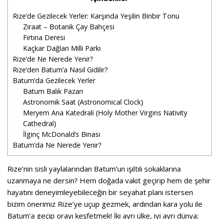
Rize’de Gezilecek Yerler: Karşında Yeşilin Binbir Tonu
Ziraat – Botanik Çay Bahçesi
Fırtına Deresi
Kaçkar Dağları Milli Parkı
Rize’de Ne Nerede Yenir?
Rize’den Batum’a Nasıl Gidilir?
Batum’da Gezilecek Yerler
Batum Balık Pazarı
Astronomik Saat (Astronomical Clock)
Meryem Ana Katedrali (Holy Mother Virgins Nativity
Cathedral)
İlginç McDonald’s Binası
Batum’da Ne Nerede Yenir?
Rize’nin sisli yaylalarından Batum’un ışıltılı sokaklarına
uzanmaya ne dersin? Hem doğada vakit geçirip hem de şehir
hayatını deneyimleyebileceğin bir seyahat planı istersen
bizim önerimiz Rize’ye uçup gezmek, ardından kara yolu ile
Batum’a geçip orayı keşfetmek! İki ayrı ülke, iyi ayrı dünya;