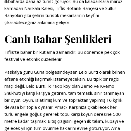
ilkbaharda daha az turist görüyor. Bu da kalabalıklara maruz
kalmadan Narikala Kalesi, Tiflis Botanik Bahçesi ve Sülfür
Banyoları gibi şehrin turistik mekanlarının keyfini
çıkarabileceğiniz anlamına geliyor.
Canlı Bahar Şenlikleri
Tiflis’te bahar bir kutlama zamanıdır. Bu dönemde pek çok
festival ve etkinlik düzenlenir.
Paskalya günü Guria bölgesindeysen Lelo Burti olarak bilinen
efsane etkinliği kaçırmak istemeyeceksin. Bu tipik bir ragbi
maçı değil. Lelo Burti, iki rakip köy olan Zemo ve Kvemo
Shukhuti’yi karşı karşıya getiren, tam temaslı, sınır tanımayan
bir oyun. Oyun, ıslatılmış kum ve topraktan yapılmış 16 kg’lık
devasa bir topla oynanır. Amaç? Karşınıza çıkabilecek her
türlü engele göğüs gererek topu karşı köyün deresine 500
metre kadar taşımak. Bitiş çizgisini geçen ilk takım, kupayı ve
gelecek yıl için tüm övünme haklarını evine götürüyor. Ama