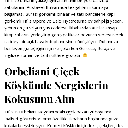
Tiflis’te baharın yaklaştığını anlamanın bir yolu da kitap
satıcılarının Rustaveli Bulvarı’nda tezgahlarını kurmaya
başlaması. Burası görkemli binalar ve tatlı bahçelerle kaplı,
görkemli Tiflis Opera ve Bale Tiyatrosu’na ev sahipliği yapan,
şehrin en güzel yürüyüş caddesi. İlkbaharda satıcılar ahşap
kitap raflarını yerleştirip geniş patikalar boyunca yerleştirerek
caddeyi bir açık hava kütüphanesine dönüştüyor. Ruhunuzu
besleyen güneş ışığını içinize çekerken Gürcüce, Rusça ve
İngilizce roman ve tarihi ciltlere göz atın
Orbeliani Çiçek
Köşkünde Nergislerin
Kokusunu Alın
Tiflis’in Orbeliani Meydanı’ndaki çiçek pazarı yıl boyunca
faaliyet gösteriyor, ama özellikle ilkbaharın başlarında güzel
kokularla eşsizleşiyor. Kemerli köşklerin içindeki çiçekçiler, dev