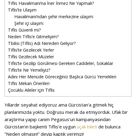
Tiflis Havalimanı’na İner İnmez Ne Yapmalı?
Tiflis’te Ulaşım
Havalimanı’ndan şehir merkezine ulaşım:
Şehir içi ulaşım:
Tiflis Güvenli mi?
Neden Tiflis’e Gitmeliyim?
Tbilisi (Tiflis) Adı Nereden Geliyor?
Tiflis’te Gezilecek Yerler
Tiflis Gezilecek Müzeler
Tiflis’te Gezilip Görülmesi Gereken Caddeler, Sokaklar
Tiflis’te Ne Yemeliyiz?
Adını Her Menüde Göreceğiniz Başlıca Gürcü Yemekleri
Tiflis Mekan Önerileri
Çocuklu Aileler için Tiflis
Yıllardır seyahat ediyoruz ama Gürcistan’a gitmek hiç
planlarımızda yoktu. Doğrusu merak da etmiyorduk. Ufak bir
araştırma yapıp canım Pegasus’un kampanyasından
Gürcistan’ın başkenti Tiflis’e uygun
uçak bileti
de bulunca
“Neden olmasın!” deyip kaptık yerimizi!