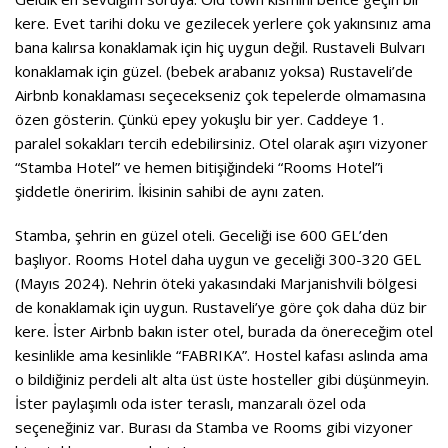
kere. Evet tarihi doku ve gezilecek yerlere çok yakınsınız ama
bana kalırsa konaklamak için hiç uygun değil. Rustaveli Bulvarı
konaklamak için güzel. (bebek arabanız yoksa) Rustaveli’de
Airbnb konaklaması seçecekseniz çok tepelerde olmamasına
özen gösterin. Çünkü epey yokuşlu bir yer. Caddeye 1.
paralel sokakları tercih edebilirsiniz. Otel olarak aşırı vizyoner
“Stamba Hotel” ve hemen bitişiğindeki “Rooms Hotel”i
şiddetle öneririm. İkisinin sahibi de aynı zaten.
Stamba, şehrin en güzel oteli. Geceliği ise 600 GEL’den
başlıyor. Rooms Hotel daha uygun ve geceliği 300-320 GEL
(Mayıs 2024).
Nehrin öteki yakasındaki Marjanishvili bölgesi
de konaklamak için uygun. Rustaveli’ye göre çok daha düz bir
kere. İster Airbnb bakın ister otel, burada da önereceğim otel
kesinlikle ama kesinlikle “FABRIKA”. Hostel kafası aslında ama
o bildiğiniz perdeli alt alta üst üste hosteller gibi düşünmeyin.
İster paylaşımlı oda ister teraslı, manzaralı özel oda
seçeneğiniz var. Burası da Stamba ve Rooms gibi vizyoner