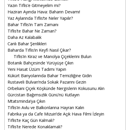
Yazın Tiflis’e Gitmeyelim mi?
Haziran Ayında Hava: Baharın Devamı!
Yaz Aylarında Tiflis’te Neler Yapılır?
Bahar Tiflis’in Tam Zamanı
Tiflis’te Bahar Ne Zaman?
Daha Az Kalabalık
Canlı Bahar Şenlikleri
Baharda Tiflis’in Keyfi Nasıl Çıkar?
Tiflis’in Kiraz ve Manolya Çiçeklerini Bulun
Botanik Bahçesinde Yürüyüşe Çıkın
Yeni Hasat Üzüm Tadımı Yapın
Kükürt Banyolarında Bahar Temizliğine Gidin
Rustaveli Bulvarı’nda Sokak Pazarını Gezin
Orbeliani Çiçek Köşkünde Nergislerin Kokusunu Alın
Gürcistan Bağımsızlık Günü’nü Kutlayın
Mtatsminda’ya Çıkın
Tiflis’in Avlu ve Balkonlarına Hayran Kalın
Fabrika ya da Cafe Mizuiri’de Açık Hava Filmi İzleyin
Tiflis’te Kaç Gün Kalmalı?
Tiflis’te Nerede Konaklamalı?