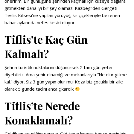
öneririm. Bir günlüğüne şehirden kaçmak için kuzeye dağlara
gitmekten daha iyi bir şey olamaz. Kazbegi’den Gergeti
Teslis Kilisesi’ne yapılan yürüyüş, kır çiçekleriyle bezenen
bahar aylarında nefes kesici oluyor.
Tiflis’te Kaç Gün
Kalmalı?
Şehrin turistik noktalarını düşünürsek 2 tam gün yeter
diyebiliriz. Ama şehir dinamiği ve mekanlarıyla “Ne olur gitme
kal.” diyor. Siz 3 gün yapın olur mu! Keza biz çocuklu bir aile
olarak 5 günde tadını anca çıkardık
Tiflis’te Nerede
Konaklamalı?
Geldik en sevdiğim soruya. Old town kısmını bence geçin bir