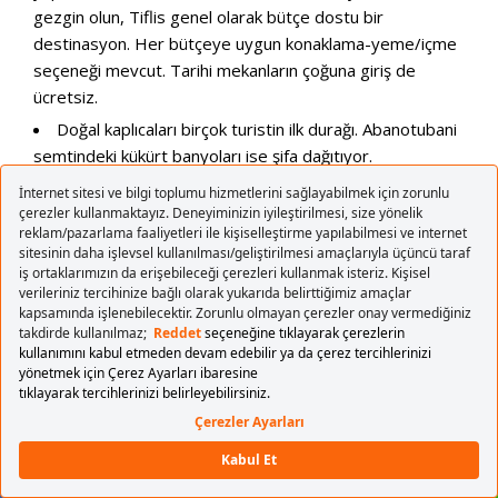
gezgin olun, Tiflis genel olarak bütçe dostu bir
destinasyon. Her bütçeye uygun konaklama-yeme/içme
seçeneği mevcut. Tarihi mekanların çoğuna giriş de
ücretsiz.
Doğal kaplıcaları birçok turistin ilk durağı. Abanotubani
semtindeki kükürt banyoları ise şifa dağıtıyor.
Göze hitap ediyor. Farklı mimari tarzları harmanlayan Art
Nouveau’nun güzel örneklerini saklayan Tiflis, ziyaret
etmek için eşsiz bir yer. 19. yüzyılda Tiflis, bir tıpkı bir
Avrupa şehri olarak gelişmeye başlıyor. Farklı stillerin ve
geleneklerin birliği, şehir için eşsiz bir görünüm yaratıyor.
Tiflis’in çok popüler bir yer değil. Evet ya yanlış
duymadınız. Yani henüz turizmin kölesi olmamış arkadaşlar.
Tabii bunu söyledim ama old town’da ister istemez tur
operatörleri tarafından çevrelenebilirsiniz. Ancak kalabalık
şehirlerdeki gibi boğulmazsınız.
Lezzetli bir mutfak ve daha fazlası! Gitmişken muhakkak
tatmamız gereken yemekleri var. Örneğin; bizdeki peynirli