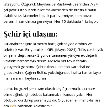
istasyonu, Özgürlük Meydanı ve Rustaveli üzerinden 7/24
çalışıyor.
Otobüsteki bilet makinesinden de biletinizi satın
alabilirsiniz. Makineler bozuk para vermiyor, tam bozuk
paranın hazır olması gerekiyor. Her 15 dakikada 1 kalkıyor.
Şehir içi ulaşım:
Kullanabileceğiniz iki metro hattı, çok sayıda otobüs ve
teleferik var. Bir yolculuk 1 GEL (Mayıs 2024).
Tiflis çok büyük
bir şehir değil, ancak 2 günde tamamen yürüyerek değerli
vaktinizi harcamayın derim. Mesela old town tarafını
yürüyerek gezdiniz. Şehrin ikonu Sameba Katedrali’ne
gideceksiniz. Çağırın Bolt’u, yolculuğunuzu hızlıca tamamlayıp
manzaraların keyfini sürün.
Çünkü bu güzel şehir tam olarak keyif çıkarmalık. Gürcüce
bilmediğimiz için otobüs kullanmak imkansıza yakın. Her
otobüsü durdurup soramayız da. O yüzden en mantıklısı ara
ara
Bolt
çağırmak. Anlaştık mı?