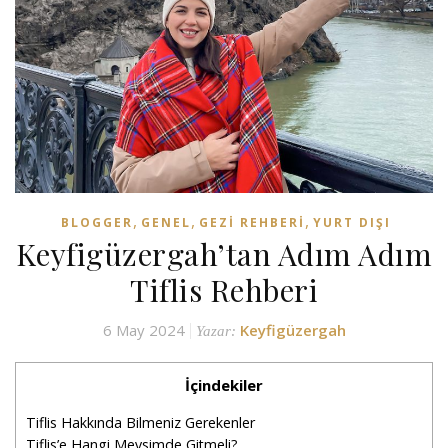
,
,
,
BLOGGER
GENEL
GEZI REHBERI
YURT DIŞI
Keyfigüzergah’tan Adım Adım
Tiflis Rehberi
6 May 2024
Keyfigüzergah
Yazar:
İçindekiler
Tiflis Hakkında Bilmeniz Gerekenler
Tiflis’e Hangi Mevsimde Gitmeli?