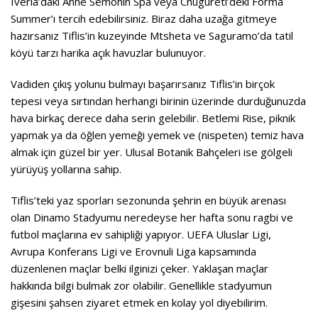
Iveria’daki Anne Semonin Spa veya Chugureti’deki Forma
Summer’ı tercih edebilirsiniz. Biraz daha uzağa gitmeye
hazırsanız Tiflis’in kuzeyinde Mtsheta ve Saguramo’da tatil
köyü tarzı harika açık havuzlar bulunuyor.
Vadiden çıkış yolunu bulmayı başarırsanız Tiflis’in birçok
tepesi veya sırtından herhangi birinin üzerinde durduğunuzda
hava birkaç derece daha serin gelebilir. Betlemi Rise, piknik
yapmak ya da öğlen yemeği yemek ve (nispeten) temiz hava
almak için güzel bir yer. Ulusal Botanik Bahçeleri ise gölgeli
yürüyüş yollarına sahip.
Tiflis’teki yaz sporları sezonunda şehrin en büyük arenası
olan Dinamo Stadyumu neredeyse her hafta sonu ragbi ve
futbol maçlarına ev sahipliği yapıyor. UEFA Uluslar Ligi,
Avrupa Konferans Ligi ve Erovnuli Liga kapsamında
düzenlenen maçlar belki ilginizi çeker. Yaklaşan maçlar
hakkında bilgi bulmak zor olabilir. Genellikle stadyumun
gişesini şahsen ziyaret etmek en kolay yol diyebilirim.