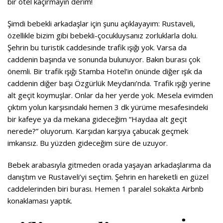
bir otel kaçırmayın derim!
Şimdi bebekli arkadaşlar için şunu açıklayayım: Rustaveli,
özellikle bizim gibi bebekli-çocukluysanız zorluklarla dolu.
Şehrin bu turistik caddesinde trafik ışığı yok. Varsa da
caddenin başında ve sonunda bulunuyor. Bakın burası çok
önemli. Bir trafik ışığı Stamba Hotel’in önünde diğer ışık da
caddenin diğer başı Özgürlük Meydanı’nda. Trafik ışığı yerine
alt geçit koymuşlar. Onlar da her yerde yok. Mesela evimden
çıktım yolun karşısındaki hemen 3 dk yürüme mesafesindeki
bir kafeye ya da mekana gideceğim “Haydaa alt geçit
nerede?” oluyorum. Karşıdan karşıya çabucak geçmek
imkansız. Bu yüzden gideceğim süre de uzuyor.
Bebek arabasıyla gitmeden orada yaşayan arkadaşlarıma da
danıştım ve Rustaveli’yi
seçtim. Şehrin en hareketli en güzel
caddelerinden biri burası. Hemen 1 paralel sokakta Airbnb
konaklaması yaptık.