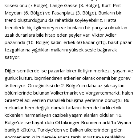
kilisesi önü (7.Bölge), Lange Gasse (8. Bölge), Kurt-Pint
Meydanı (6. Bölge) ve Fasanplatz (3. Bölge). Bunların bir
trend oluşturduğunu da rahatlıkla söyleyebiliriz. Hatta
trendlerle hiç ilgilenmeyen ve bunların bir parçası olmaktan
uzak duranlara bile hitap eden şeyler var: Viktor Adler
pazarında (10. Bölge) kadın-erkek 60 kadar çiftçi, basit pazar
tezgahlarına yığdıkları mallarını yüksek sesle bağırarak
satıyor.
Diğer semtlerde ise pazarlar birer iletişim merkezi, yaşam ve
günlük kültürü biçimlendiren etkenler olarak önemli bir görev
üstleniyor. Örneğin ikisi de 2. Bölge’nin daha az şık sayılan
bölümlerinde bulunan Volkertmarkt ve Vorgartenmarkt, halen
Graetzel adı verilen mahalleli buluşma yerlerine dönüştü. Bu
mekanlar hem değişik damak tatlarını hem de farklı etnik
kökenleri harmanlayan cazibeli yaşam alanları oldular. 16.
Bölge’de ise hayat dolu Ottakringer Brunnenmarkt’ta Viyana
banliyö kültürü, Türkiye’den ve Balkan ülkelerinden gelen
göçmenlerin kültürleriyle adeta tarihi Avusturya renkliliğini