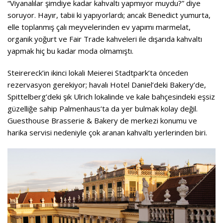
“Viyanalılar şimdiye kadar kahvaltı yapmıyor muydu?” diye
soruyor. Hayır, tabii ki yapıyorlardı; ancak Benedict yumurta,
elle toplanmış çalı meyvelerinden ev yapımı marmelat,
organik yoğurt ve Fair Trade kahveleri ile dışarıda kahvaltı
yapmak hiç bu kadar moda olmamıştı.
Steirereck’in ikinci lokali Meierei Stadtpark’ta önceden
rezervasyon gerekiyor; havalı Hotel Daniel’deki Bakery’de,
Spittelberg’deki şık Ulrich lokalinde ve kale bahçesindeki eşsiz
güzelliğe sahip Palmenhaus’ta da yer bulmak kolay değil.
Guesthouse Brasserie & Bakery de merkezi konumu ve
harika servisi nedeniyle çok aranan kahvaltı yerlerinden biri.