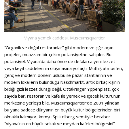
Viyana yemek caddesi,
Museumsquartier
“Organik ve doğal restoranlar” gibi modern ve çığır açan
projeler, muazzam bir çekim potansiyeline sahipler. Bu
potansiyel, Viyana’da daha önce de defalarca yeni lezzet
veya keyif caddelerinin oluşmasına yol açtı. Müthiş atmosferi,
genç ve modern dönem üslubu ile pazar stantlarının ve
modern lokallerin bulunduğu Naschmarkt, artık birkaç kişinin
bildiği gizli lezzet durağı değil. Ottakringer Yppenplatz, çok
sayıda bar, restoran ve kafe ile yemek ve içecek kültürünün
merkezine yerleşti bile. Museumsquartier’de 2001 yılından
bu yana sadece dünyanın en büyük kültür bölgelerinden biri
olmakla kalmıyor, komşu Spittelberg semtiyle beraber
“Viyana’nın en büyük sokak ve meydan kafeleri bölgesini”