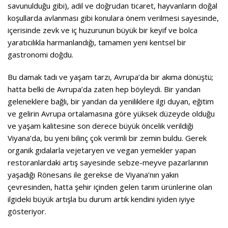
savunulduğu gibi), adil ve doğrudan ticaret, hayvanların doğal
koşullarda avlanması gibi konulara önem verilmesi sayesinde,
içerisinde zevk ve iç huzurunun büyük bir keyif ve bolca
yaratıcılıkla harmanlandığı, tamamen yeni kentsel bir
gastronomi doğdu.
Bu damak tadı ve yaşam tarzı, Avrupa’da bir akıma dönüştü;
hatta belki de Avrupa’da zaten hep böyleydi. Bir yandan
geleneklere bağlı, bir yandan da yeniliklere ilgi duyan, eğitim
ve gelirin Avrupa ortalamasına göre yüksek düzeyde olduğu
ve yaşam kalitesine son derece büyük öncelik verildiği
Viyana’da, bu yeni bilinç çok verimli bir zemin buldu. Gerek
organik gıdalarla vejetaryen ve vegan yemekler yapan
restoranlardaki artış sayesinde sebze-meyve pazarlarının
yaşadığı Rönesans ile gerekse de Viyana’nın yakın
çevresinden, hatta şehir içinden gelen tarım ürünlerine olan
ilgideki büyük artışla bu durum artık kendini iyiden iyiye
gösteriyor.