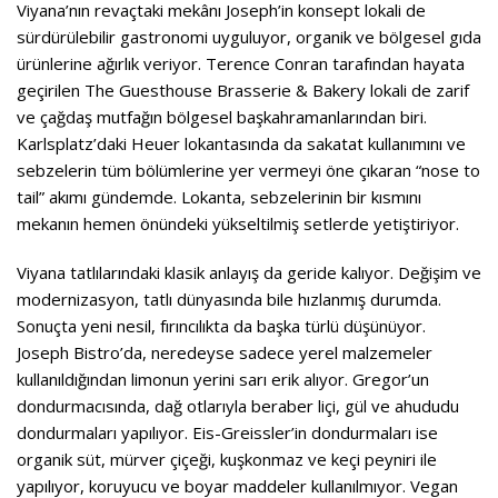
Viyana’nın revaçtaki mekânı Joseph’in konsept lokali de
sürdürülebilir gastronomi uyguluyor, organik ve bölgesel gıda
ürünlerine ağırlık veriyor. Terence Conran tarafından hayata
geçirilen The Guesthouse Brasserie & Bakery lokali de zarif
ve çağdaş mutfağın bölgesel başkahramanlarından biri.
Karlsplatz’daki Heuer lokantasında da sakatat kullanımını ve
sebzelerin tüm bölümlerine yer vermeyi öne çıkaran “nose to
tail” akımı gündemde. Lokanta, sebzelerinin bir kısmını
mekanın hemen önündeki yükseltilmiş setlerde yetiştiriyor.
Viyana tatlılarındaki klasik anlayış da geride kalıyor. Değişim ve
modernizasyon, tatlı dünyasında bile hızlanmış durumda.
Sonuçta yeni nesil, fırıncılıkta da başka türlü düşünüyor.
Joseph Bistro’da, neredeyse sadece yerel malzemeler
kullanıldığından limonun yerini sarı erik alıyor. Gregor’un
dondurmacısında, dağ otlarıyla beraber liçi, gül ve ahududu
dondurmaları yapılıyor. Eis-Greissler’in dondurmaları ise
organik süt, mürver çiçeği, kuşkonmaz ve keçi peyniri ile
yapılıyor, koruyucu ve boyar maddeler kullanılmıyor. Vegan