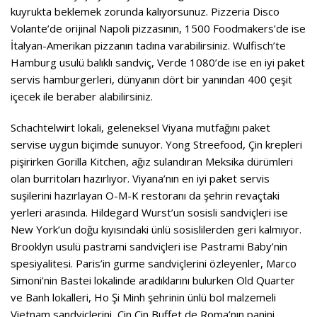
kuyrukta beklemek zorunda kalıyorsunuz. Pizzeria Disco
Volante’de orijinal Napoli pizzasının, 1500 Foodmakers’de ise
İtalyan-Amerikan pizzanın tadına varabilirsiniz. Wulfisch’te
Hamburg usulü balıklı sandviç, Verde 1080’de ise en iyi paket
servis hamburgerleri, dünyanın dört bir yanından 400 çeşit
içecek ile beraber alabilirsiniz.
Schachtelwirt lokali, geleneksel Viyana mutfağını paket
servise uygun biçimde sunuyor. Yong Streefood, Çin krepleri
pişirirken Gorilla Kitchen, ağız sulandıran Meksika dürümleri
olan burritoları hazırlıyor. Viyana’nın en iyi paket servis
suşilerini hazırlayan O-M-K restoranı da şehrin revaçtaki
yerleri arasında. Hildegard Wurst’un sosisli sandviçleri ise
New York’un doğu kıyısındaki ünlü sosislilerden geri kalmıyor.
Brooklyn usulü pastrami sandviçleri ise Pastrami Baby’nin
spesiyalitesi. Paris’in gurme sandviçlerini özleyenler, Marco
Simoni’nin Bastei lokalinde aradıklarını bulurken Old Quarter
ve Banh lokalleri, Ho Şi Minh şehrinin ünlü bol malzemeli
Vietnam sandviçlerini, Cin Cin Buffet de Roma’nın panini