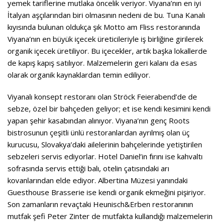
yemek tariflerine mutlaka öncelik veriyor. Viyana’nın en iyi
İtalyan aşçılarından biri olmasının nedeni de bu. Tuna Kanalı
kıyısında bulunan oldukça şık Motto am Fliss restoranında
Viyana’nın en büyük içecek üreticileriyle iş birliğine girilerek
organik içecek üretiliyor. Bu içecekler, artık başka lokallerde
de kapış kapış satılıyor. Malzemelerin geri kalanı da esas
olarak organik kaynaklardan temin ediliyor.
Viyanalı konsept restoranı olan Ströck Feierabend’de de
sebze, özel bir bahçeden geliyor; et ise kendi kesimini kendi
yapan şehir kasabından alınıyor. Viyana’nın genç Roots
bistrosunun çeşitli ünlü restoranlardan ayrılmış olan üç
kurucusu, Slovakya’daki ailelerinin bahçelerinde yetiştirilen
sebzeleri servis ediyorlar. Hotel Daniel’in fırını ise kahvaltı
sofrasında servis ettiği balı, otelin çatısındaki arı
kovanlarından elde ediyor. Albertina Müzesi yanındaki
Guesthouse Brasserie ise kendi organik ekmeğini pişiriyor.
Son zamanların revaçtaki Heunisch&Erben restoranının
mutfak şefi Peter Zinter de mutfakta kullandığı malzemelerin