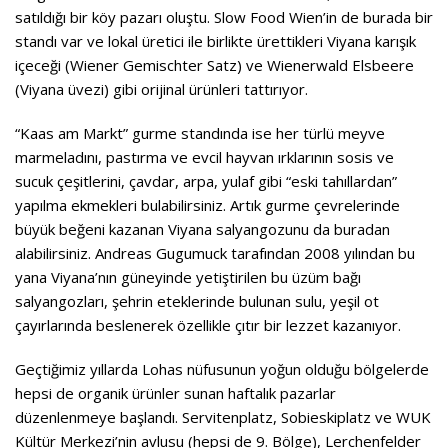
satıldığı bir köy pazarı oluştu. Slow Food Wien’in de burada bir
standı var ve lokal üretici ile birlikte ürettikleri Viyana karışık
içeceği (Wiener Gemischter Satz) ve Wienerwald Elsbeere
(Viyana üvezi) gibi orijinal ürünleri tattırıyor.
“Kaas am Markt” gurme standında ise her türlü meyve
marmeladını, pastırma ve evcil hayvan ırklarının sosis ve
sucuk çeşitlerini, çavdar, arpa, yulaf gibi “eski tahıllardan”
yapılma ekmekleri bulabilirsiniz. Artık gurme çevrelerinde
büyük beğeni kazanan Viyana salyangozunu da buradan
alabilirsiniz. Andreas Gugumuck tarafından 2008 yılından bu
yana Viyana’nın güneyinde yetiştirilen bu üzüm bağı
salyangozları, şehrin eteklerinde bulunan sulu, yeşil ot
çayırlarında beslenerek özellikle çıtır bir lezzet kazanıyor.
Geçtiğimiz yıllarda Lohas nüfusunun yoğun olduğu bölgelerde
hepsi de organik ürünler sunan haftalık pazarlar
düzenlenmeye başlandı. Servitenplatz, Sobieskiplatz ve WUK
Kültür Merkezi’nin avlusu (hepsi de 9. Bölge), Lerchenfelder