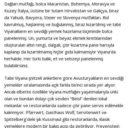
Dağları mutfağı, bolca Macaristan, Bohemya, Moravya ve
Kuzey İtalya, üstüne bir tutam Hırvatistan ve Galiçya, biraz
da Yahudi, Bavyera, Steier ve Slovenya mutfakları. Bol
kavrulmuş, haşlanmış ve buğulanmış, biraz kızartılmış ve tabii
Viyanalıların en sevdiği yemek hazırlama biçiminde bolca
panelenmiş. Un, yumurta ve beyaz ekmek kırıntılarından
oluşturulan altın rengi, dalgalı, çıtır kızartma pane harcıyla
kaplanıp da kızartılmamış hiçbir gıda kalmamıştır Viyana’da
herhalde. Her türlü balık, et ve sebzeyi panelenmiş
bulabilirsiniz.
Tabii Viyana şnitzeli anketlere göre Avusturyalıların en sevdiği
yemekler sıralamasında açık farkla birinci sırada yer alıyor.
Ancak elbette özellikle Viyana mutfağını yaşatmalarıyla ünlü
olan ve bundan dolayı çok sevilen “Beisl” denilen lokal
mekanlar ve restoranlarda sadece çıtır pane servis edilmekle
kalınmıyor. Pfarrwirt, Gasthaus Wolf, Servitenwirt ve
Spittelberg’deki şık Kussmaul gibi restoranlarda, klasik
yemeklere modern bir bakış açısı da getiriliyor. Freyenstein