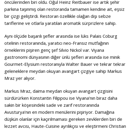
öncülerinden biri oldu. Oğul Heinz Reitbauer ise artık şehir
parkına taşınmış olan restoranda tamamen kendine ait, eşsiz
bir çizgi geliştirdi. Restoran özellikle olağan dışı sebze
tariflerine ve otlarla yaratılan aromatik sürprizlere sahip.
Aynı ölçüde başarılı şefler arasında ise lüks Palais Coburg
otelinin restoranında, yaratıcı neo-Fransız mutfağının
örneklerini pişiren genç şef Silvio Nickol var. Viyana
gastronomi dünyasının diğer ünlü şefleri arasında ise minik
Gourmet-Elysium restoranıyla Walter Bauer ve tekrar tekrar
geleneklere meydan okuyan avangart çizgiye sahip Markus
Mraz yer alıyor.
Markus Mraz, daima meydan okuyan avangart çizgisini
sürdürürken Konstantin Filippou ise Viyana’nın biraz daha
sakin bir köşesindeki sade ve zarif restoranında
Avusturya’nın en modern menülerini pişiriyor. Damağına
düşkün olanlar için kaçırılmaması gereken zevklerden biri de
lezzet avcısı, Haute-Cuisine ayrılıkçısı ve eleştirmeni Christian