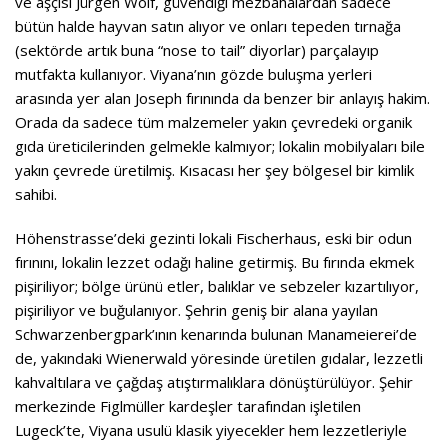
ve aşçısı Jürgen Wolf, güvendiği mezbahalardan sadece
bütün halde hayvan satın alıyor ve onları tepeden tırnağa
(sektörde artık buna “nose to tail” diyorlar) parçalayıp
mutfakta kullanıyor. Viyana’nın gözde buluşma yerleri
arasında yer alan Joseph fırınında da benzer bir anlayış hakim.
Orada da sadece tüm malzemeler yakın çevredeki organik
gıda üreticilerinden gelmekle kalmıyor; lokalin mobilyaları bile
yakın çevrede üretilmiş. Kısacası her şey bölgesel bir kimlik
sahibi.
Höhenstrasse’deki gezinti lokali Fischerhaus, eski bir odun
fırınını, lokalin lezzet odağı haline getirmiş. Bu fırında ekmek
pişiriliyor; bölge ürünü etler, balıklar ve sebzeler kızartılıyor,
pişiriliyor ve buğulanıyor. Şehrin geniş bir alana yayılan
Schwarzenbergpark’ının kenarında bulunan Manameierei’de
de, yakındaki Wienerwald yöresinde üretilen gıdalar, lezzetli
kahvaltılara ve çağdaş atıştırmalıklara dönüştürülüyor. Şehir
merkezinde Figlmüller kardeşler tarafından işletilen
Lugeck’te, Viyana usulü klasik yiyecekler hem lezzetleriyle