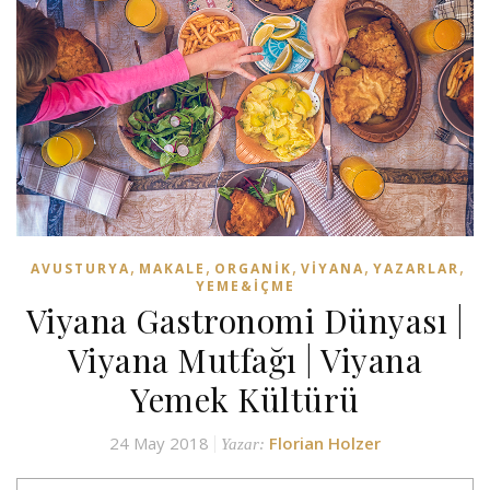
,
,
,
,
,
AVUSTURYA
MAKALE
ORGANIK
VIYANA
YAZARLAR
YEME&İÇME
Viyana Gastronomi Dünyası |
Viyana Mutfağı | Viyana
Yemek Kültürü
24 May 2018
Florian Holzer
Yazar: