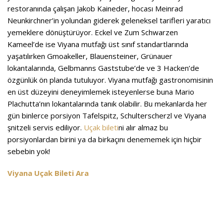
restoranında çalışan Jakob Kaineder, hocası Meinrad
Neunkirchner’in yolundan giderek geleneksel tarifleri yaratıcı
yemeklere dönüştürüyor. Eckel ve Zum Schwarzen
Kameel’de ise Viyana mutfağı üst sınıf standartlarında
yaşatılırken Gmoakeller, Blauensteiner, Grünauer
lokantalarında, Gelbmanns Gaststube’de ve 3 Hacken’de
özgünlük ön planda tutuluyor. Viyana mutfağı gastronomisinin
en üst düzeyini deneyimlemek isteyenlerse buna Mario
Plachutta’nın lokantalarında tanık olabilir. Bu mekanlarda her
gün binlerce porsiyon Tafelspitz, Schulterscherzl ve Viyana
şnitzeli servis ediliyor.
Uçak bileti
ni alır almaz bu
porsiyonlardan birini ya da birkaçını denememek için hiçbir
sebebin yok!
Viyana Uçak Bileti Ara