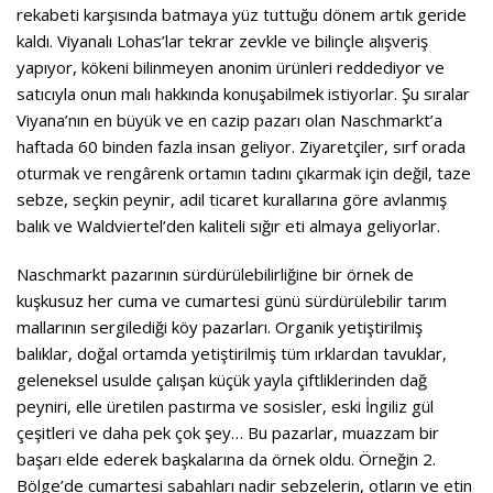
rekabeti karşısında batmaya yüz tuttuğu dönem artık geride
kaldı. Viyanalı Lohas’lar tekrar zevkle ve bilinçle alışveriş
yapıyor, kökeni bilinmeyen anonim ürünleri reddediyor ve
satıcıyla onun malı hakkında konuşabilmek istiyorlar. Şu sıralar
Viyana’nın en büyük ve en cazip pazarı olan Naschmarkt’a
haftada 60 binden fazla insan geliyor. Ziyaretçiler, sırf orada
oturmak ve rengârenk ortamın tadını çıkarmak için değil, taze
sebze, seçkin peynir, adil ticaret kurallarına göre avlanmış
balık ve Waldviertel’den kaliteli sığır eti almaya geliyorlar.
Naschmarkt pazarının sürdürülebilirliğine bir örnek de
kuşkusuz her cuma ve cumartesi günü sürdürülebilir tarım
mallarının sergilediği köy pazarları. Organik yetiştirilmiş
balıklar, doğal ortamda yetiştirilmiş tüm ırklardan tavuklar,
geleneksel usulde çalışan küçük yayla çiftliklerinden dağ
peyniri, elle üretilen pastırma ve sosisler, eski İngiliz gül
çeşitleri ve daha pek çok şey… Bu pazarlar, muazzam bir
başarı elde ederek başkalarına da örnek oldu. Örneğin 2.
Bölge’de cumartesi sabahları nadir sebzelerin, otların ve etin