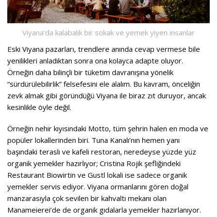
Viyana’da kalabalık bir sokak ve yemek yiyen insanlar
Eski Viyana pazarları, trendlere anında cevap vermese bile
yenilikleri anladıktan sonra ona kolayca adapte oluyor.
Örneğin daha bilinçli bir tüketim davranışına yönelik
“sürdürülebilirlik” felsefesini ele alalım. Bu kavram, önceliğin
zevk almak gibi göründüğü Viyana ile biraz zıt duruyor, ancak
kesinlikle öyle değil.
Örneğin nehir kıyısındaki Motto, tüm şehrin halen en moda ve
popüler lokallerinden biri. Tuna Kanalı’nın hemen yanı
başındaki teraslı ve kafeli restoran, neredeyse yüzde yüz
organik yemekler hazırlıyor; Cristina Rojik şefliğindeki
Restaurant Biowirtin ve Gustl lokali ise sadece organik
yemekler servis ediyor. Viyana ormanlarını gören doğal
manzarasıyla çok sevilen bir kahvaltı mekanı olan
Manameierei’de de organik gıdalarla yemekler hazırlanıyor.