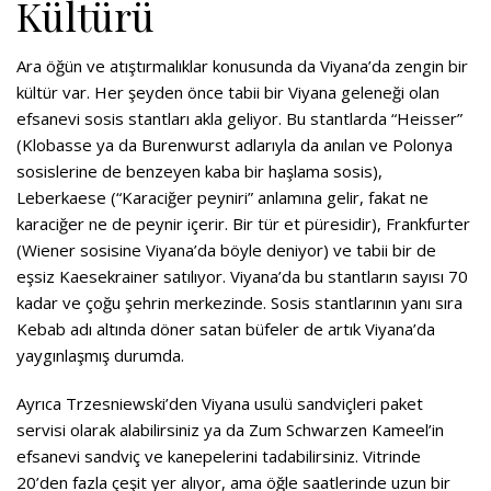
Kültürü
Ara öğün ve atıştırmalıklar konusunda da Viyana’da zengin bir
kültür var. Her şeyden önce tabii bir Viyana geleneği olan
efsanevi sosis stantları akla geliyor. Bu stantlarda “Heisser”
(Klobasse ya da Burenwurst adlarıyla da anılan ve Polonya
sosislerine de benzeyen kaba bir haşlama sosis),
Leberkaese (“Karaciğer peyniri” anlamına gelir, fakat ne
karaciğer ne de peynir içerir. Bir tür et püresidir), Frankfurter
(Wiener sosisine Viyana’da böyle deniyor) ve tabii bir de
eşsiz Kaesekrainer satılıyor. Viyana’da bu stantların sayısı 70
kadar ve çoğu şehrin merkezinde. Sosis stantlarının yanı sıra
Kebab adı altında döner satan büfeler de artık Viyana’da
yaygınlaşmış durumda.
Ayrıca Trzesniewski’den Viyana usulü sandviçleri paket
servisi olarak alabilirsiniz ya da Zum Schwarzen Kameel’in
efsanevi sandviç ve kanepelerini tadabilirsiniz. Vitrinde
20’den fazla çeşit yer alıyor, ama öğle saatlerinde uzun bir