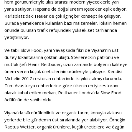
hem görünümleriyle uluslararası modern yiyeceklerle yan
yana satılıyor. Hepsine de doğal üretim içecekler eşlik ediyor.
Karlsplatz’daki Heuer de çok ilginç bir konsept ile çalışıyor.
Burada yemeklerde kullanılan bazı malzemeler, lokalin hemen
önünde bulunan trafik refüjündeki yüksek set tarhlarında
yetiştiriliyor.
Ve tabii Slow Food, yani Yavaş Gıda fikri de Viyana’nın üst
düzey lokantalarına çoktan ulaştı. Steirereck’in patronu ve
mutfak şefi Heinz Reitbauer, uzun zamandır bölgenin kaliteye
önem veren küçük üreticilerinin ürünleriyle çalışıyor. Kendisi
Michelin 2017 restoran rehberinde iki yıldız almış durumda.
Tüm Avusturya rehberlerine göre ülkenin en iyi restoranı
olarak kabul edilen mekan, Reitbauer Londra’da Slow Food
ödülünün de sahibi oldu.
Viyana’da sürdürülebilirlik ve organik tarım, konuyla alakasız
yerlerde bile gündemin üst sıralarında yer alabiliyor. Örneğin
Raetus Wetter, organik ürünlere, küçük üreticilere ve özgün