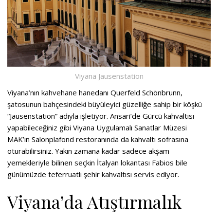
Viyana Jausenstation
Viyana’nın kahvehane hanedanı Querfeld Schönbrunn,
şatosunun bahçesindeki büyüleyici güzelliğe sahip bir köşkü
“Jausenstation” adıyla işletiyor. Ansari’de Gürcü kahvaltısı
yapabileceğiniz gibi Viyana Uygulamalı Sanatlar Müzesi
MAK’ın Salonplafond restoranında da kahvaltı sofrasına
oturabilirsiniz. Yakın zamana kadar sadece akşam
yemekleriyle bilinen seçkin İtalyan lokantası Fabios bile
günümüzde teferruatlı şehir kahvaltısı servis ediyor.
Viyana’da Atıştırmalık