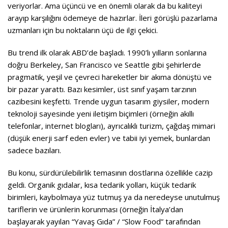
veriyorlar. Ama üçüncü ve en önemli olarak da bu kaliteyi
arayıp karşılığını ödemeye de hazırlar. İleri görüşlü pazarlama
uzmanları için bu noktaların üçü de ilgi çekici.
Bu trend ilk olarak ABD’de başladı. 1990’lı yılların sonlarına
doğru Berkeley, San Francisco ve Seattle gibi şehirlerde
pragmatik, yeşil ve çevreci hareketler bir akıma dönüştü ve
bir pazar yarattı. Bazı kesimler, üst sınıf yaşam tarzının
cazibesini keşfetti. Trende uygun tasarım giysiler, modern
teknoloji sayesinde yeni iletişim biçimleri (örneğin akıllı
telefonlar, internet blogları), ayrıcalıklı turizm, çağdaş mimari
(düşük enerji sarf eden evler) ve tabii iyi yemek, bunlardan
sadece bazıları.
Bu konu, sürdürülebilirlik temasının dostlarına özellikle cazip
geldi. Organik gıdalar, kısa tedarik yolları, küçük tedarik
birimleri, kaybolmaya yüz tutmuş ya da neredeyse unutulmuş
tariflerin ve ürünlerin korunması (örneğin İtalya’dan
başlayarak yayılan “Yavaş Gıda” / “Slow Food” tarafından