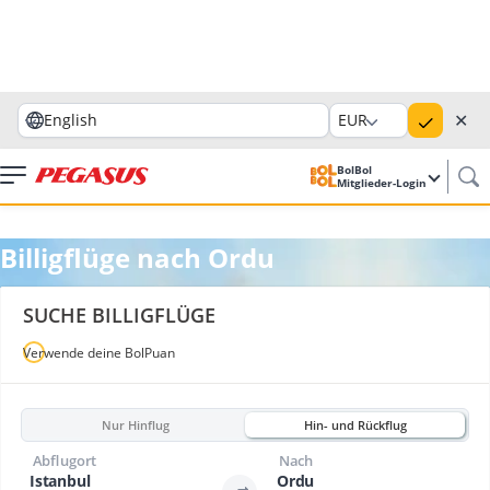
✕
English
EUR
BolBol
Mitglieder-Login
Billigflüge nach Ordu
SUCHE BILLIGFLÜGE
Verwende deine BolPuan
Nur Hinflug
Hin- und Rückflug
Abflugort
Nach
Istanbul
Ordu