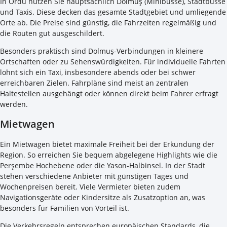
In Ordu nutzen Sie hauptsächlich Dolmuş (Minibusse), Stadtbusse
und Taxis. Diese decken das gesamte Stadtgebiet und umliegende
Orte ab. Die Preise sind günstig, die Fahrzeiten regelmäßig und
die Routen gut ausgeschildert.
Besonders praktisch sind Dolmuş-Verbindungen in kleinere
Ortschaften oder zu Sehenswürdigkeiten. Für individuelle Fahrten
lohnt sich ein Taxi, insbesondere abends oder bei schwer
erreichbaren Zielen. Fahrpläne sind meist an zentralen
Haltestellen ausgehängt oder können direkt beim Fahrer erfragt
werden.
Mietwagen
Ein Mietwagen bietet maximale Freiheit bei der Erkundung der
Region. So erreichen Sie bequem abgelegene Highlights wie die
Perşembe Hochebene oder die Yason-Halbinsel. In der Stadt
stehen verschiedene Anbieter mit günstigen Tages und
Wochenpreisen bereit. Viele Vermieter bieten zudem
Navigationsgeräte oder Kindersitze als Zusatzoption an, was
besonders für Familien von Vorteil ist.
Die Verkehrsregeln entsprechen europäischen Standards, die