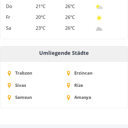
Do
21ºC
26ºC
Fr
20ºC
26ºC
Sa
23ºC
26ºC
Umliegende Städte
Trabzon
Erzincan
Sivas
Rize
Samsun
Amasya