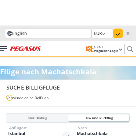
✕
English
EUR
BolBol
Mitglieder-Login
Flüge nach Machatschkala
SUCHE BILLIGFLÜGE
Verwende deine BolPuan
Nur Hinflug
Hin- und Rückflug
Abflugort
Nach
Istanbul
Machatschkala