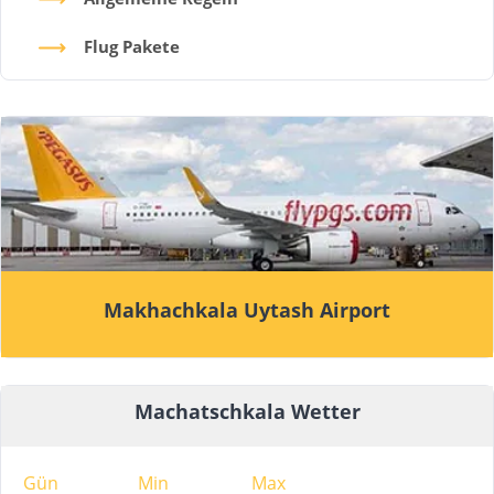
Flug Pakete
Makhachkala Uytash Airport
Machatschkala Wetter
Gün
Min
Max