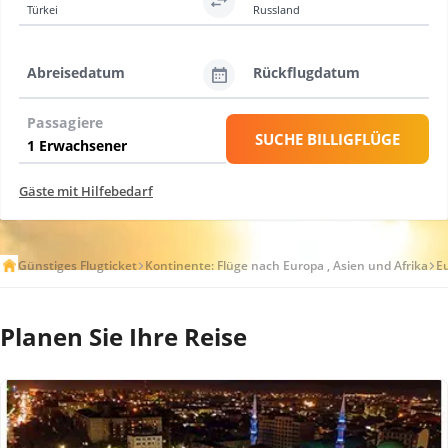
Türkei
Russland
Abreisedatum
Rückflugdatum
Passagiere
SUCHE BILLIGFLÜGE
Gäste mit Hilfebedarf
Günstiges Flugticket
Kontinente: Flüge nach Europa , Asien und Afrika
E
Planen Sie Ihre Reise