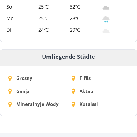
So
25ºC
32ºC
Mo
25ºC
28ºC
Di
24ºC
29ºC
Umliegende Städte
Grosny
Tiflis
Ganja
Aktau
Mineralnyje Wody
Kutaissi