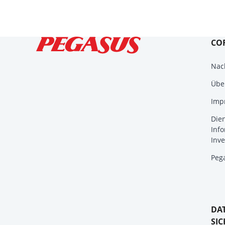
CO
Nach
Übe
Imp
Die
Info
Inve
Peg
DA
SIC