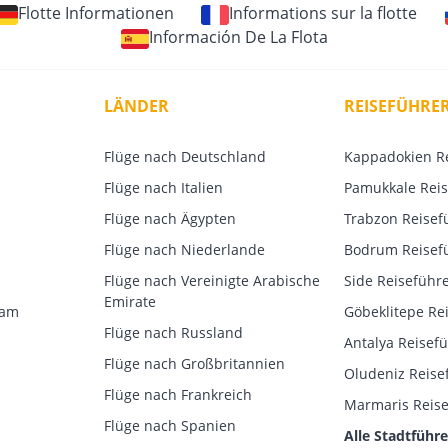
Flotte Informationen
Informations sur la flotte
Información De La Flota
LÄNDER
REISEFÜHRE
Flüge nach Deutschland
Kappadokien R
Flüge nach Italien
Pamukkale Reis
Flüge nach Ägypten
Trabzon Reisef
Flüge nach Niederlande
Bodrum Reisef
Flüge nach Vereinigte Arabische
Side Reiseführ
Emirate
dam
Göbeklitepe Re
Flüge nach Russland
Antalya Reisef
Flüge nach Großbritannien
Oludeniz Reise
Flüge nach Frankreich
Marmaris Reise
Flüge nach Spanien
Alle Stadtführe