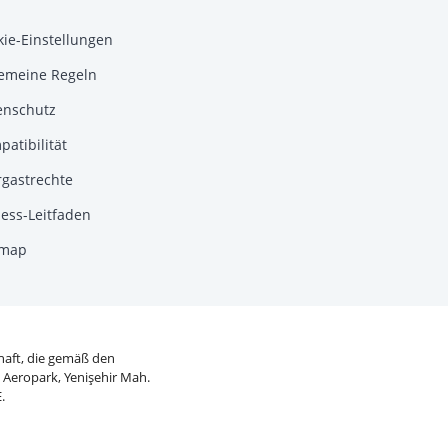
kie-Einstellungen
gemeine Regeln
enschutz
atibilität
rgastrechte
ess-Leitfaden
emap
chaft, die gemäß den
: Aeropark, Yenişehir Mah.
.