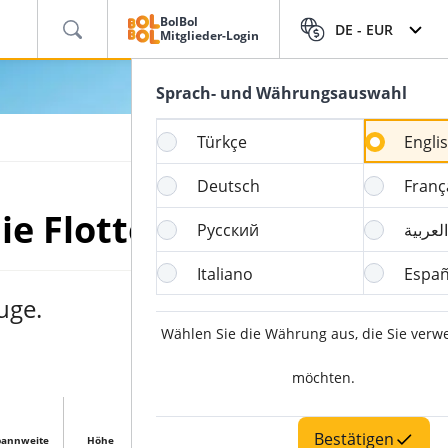
BolBol
DE -
EUR
Mitglieder-Login
Sprach- und Währungsauswahl
Türkçe
Engli
Deutsch
Franç
ie Flotte
Русский
العربية
Italiano
Españ
uge.
Wählen Sie die Währung aus, die Sie ver
möchten.
Bestätigen
pannweite
Höhe
Höchstgeschwindigkeit