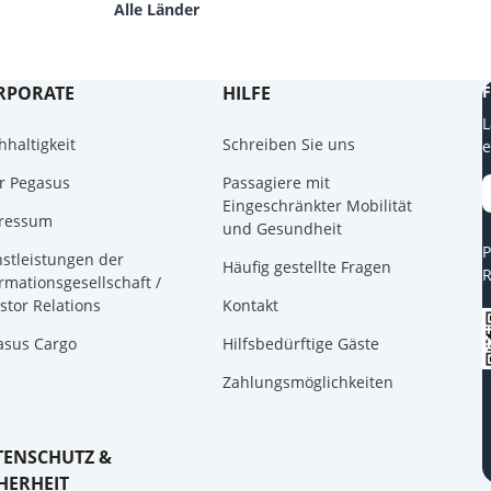
Alle Länder
RPORATE
HILFE
F
L
haltigkeit
Schreiben Sie uns
e
r Pegasus
Passagiere mit
Eingeschränkter Mobilität
ressum
und Gesundheit
P
nstleistungen der
Häufig gestellte Fragen
R
rmationsgesellschaft /
stor Relations
Kontakt
asus Cargo
Hilfsbedürftige Gäste
Zahlungsmöglichkeiten
TENSCHUTZ &
HERHEIT