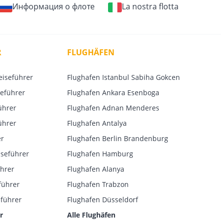
Информация о флоте
La nostra flotta
R
FLUGHÄFEN
eiseführer
Flughafen Istanbul Sabiha Gokcen
eführer
Flughafen Ankara Esenboga
ührer
Flughafen Adnan Menderes
ührer
Flughafen Antalya
er
Flughafen Berlin Brandenburg
iseführer
Flughafen Hamburg
ührer
Flughafen Alanya
führer
Flughafen Trabzon
führer
Flughafen Düsseldorf
r
Alle Flughäfen