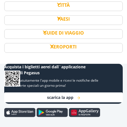
CITTÀ
PAESI
GUIDE DI VIAGGIO
AEROPORTI
Acquista i biglietti aerei dall`applicazione
mobile di Pegasus
Scarica gratuitamente l'app mobile e ricevi le notifiche delle
nostre offerte speciali un giorno prima!
scarica la app