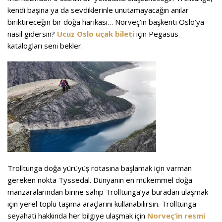
kendi başına ya da sevdiklerinle unutamayacağın anılar
biriktireceğin bir doğa harikası… Norveç’in başkenti Oslo’ya
nasıl gidersin?
Ucuz Oslo uçak bileti
için Pegasus
katalogları seni bekler.
Trolltunga doğa yürüyüş rotasına başlamak için varman
gereken nokta Tyssedal. Dünyanın en mükemmel doğa
manzaralarından birine sahip Trolltunga’ya buradan ulaşmak
için yerel toplu taşıma araçlarını kullanabilirsin. Trolltunga
seyahati hakkında her bilgiye ulaşmak için
Norveç’in resmi