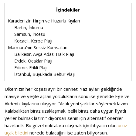
İçindekiler
Karadeniz’in Hırçın ve Huzurlu Kıyıları
Bartın, İnkumu
Samsun, İncesu
Kocaeli, Kerpe Plajı
Marmara’nın Sessiz Kumsalları
Balıkesir, Avşa Adası Halk Plajı
Erdek, Ocaklar Plajı
Edirne, Erikli Plajı
İstanbul, Büyükada Beltur Plajı
Ülkemizin her köşesi ayrı bir cennet. Yaz ayları geldiğinde
maviye ve yeşile açılan yolculukların sonu ise genelde Ege ve
Akdeniz kıyılarına ulaşıyor. “Artık yeni şarkılar söylemek lazım.
Kalabalıktan biraz uzaklaşmak, belki biraz daha uygun fiyatlı
yerler bulmak lazım.” diyorsan senin için alternatif öneriler
hazırladık. Bu güzel noktalara ulaşmak için ihtiyacın olan
ucuz
uçak biletini
nerede bulacağını ise zaten biliyorsun.