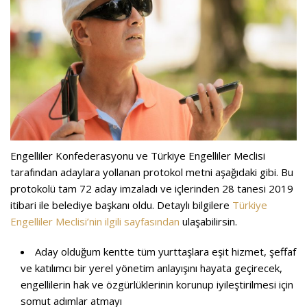
Engelliler Konfederasyonu ve Türkiye Engelliler Meclisi
tarafından adaylara yollanan protokol metni aşağıdaki gibi. Bu
protokolü tam 72 aday imzaladı ve içlerinden 28 tanesi 2019
itibari ile belediye başkanı oldu. Detaylı bilgilere
Türkiye
Engelliler Meclisi’nin ilgili sayfasından
ulaşabilirsin.
Aday olduğum kentte tüm yurttaşlara eşit hizmet, şeffaf
ve katılımcı bir yerel yönetim anlayışını hayata geçirecek,
engellilerin hak ve özgürlüklerinin korunup iyileştirilmesi için
somut adımlar atmayı