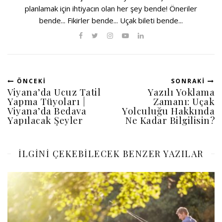
planlamak için ihtiyacın olan her şey bende! Öneriler
bende... Fikirler bende... Uçak bileti bende...
ÖNCEKI
SONRAKI
Viyana’da Ucuz Tatil
Yazılı Yoklama
Yapma Tüyoları |
Zamanı: Uçak
Viyana’da Bedava
Yolculuğu Hakkında
Yapılacak Şeyler
Ne Kadar Bilgilisin?
ILGINI ÇEKEBILECEK BENZER YAZILAR