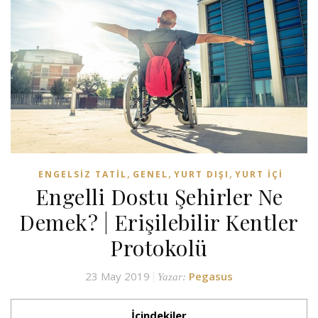
,
,
,
ENGELSIZ TATIL
GENEL
YURT DIŞI
YURT İÇI
Engelli Dostu Şehirler Ne
Demek? | Erişilebilir Kentler
Protokolü
23 May 2019
Pegasus
Yazar:
İçindekiler