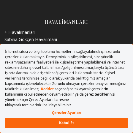
HAVALİMANLARI
+ Havalimanları
Sabiha Gökçen Havalimanı
Esenboğa Havalimanı
Adnan Menderes Havalimanı
Ercan Havalimanı
Berlin Brandenburg Havalimanı
Londra Stansted Havalimanı
Barselona Uluslararası Havalimanı
Amsterdam Schiphol Havalimanı
Roma Havalimanı