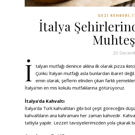
,
GEZI REHBERI
İ
İtalya Şehirleri
Muhteş
20 Decem
İ
talyan mutfağı denince aklına ilk olarak pizza iki
Çünkü İtalyan mutfağı asla bunlardan ibaret değil
emin olarak, şeflerin elinden çıkan farklı yemekle
İtalya’nın en mis kokulu mutfaklarına götürüyoruz.
İtalya’da Kahvaltı
İtalya’da Türk kahvaltıları gibi bol çeşit göreceğini dü
kahvaltıların ana kahramanı her zaman kahvedir. Kahval
tatlıyla yapılır. Lezzet tavsiyelerimizden yola çıkarak 