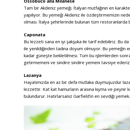
Ossobuco alla Milanese
Tam bir Akdeniz yemeği. İtalyan mutfağının en karakte
yapılıyor. Bu yemeği Akdeniz ile özdeştirmemizin neden
olması. İtalya şehirlerinde bulunan tüm restoranlarda b
Caponata
Bu lezzeti sana en iyi şakşuka ile tarif edebiliriz. Bu d
ile yenildiğinden tadına doyum olmuyor. Bu yemeğin en 
kadar güneşte bekletilmesi. Tüm bu işlemlerden sonra f
getirmemeni ve sindire sindire yemeni tavsiye ederiz
Lazanya
Hayatımızda en az bir defa mutlaka duymuşuzdur lazany
lezzettir. Kat kat hamurların arasına kıyma ve peynir
bulundurur. Hatırlarsanız Garfield’ın en sevdiği yemek. 