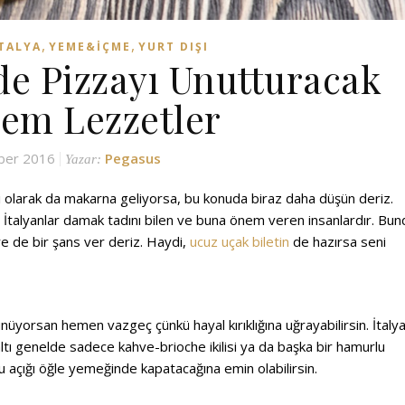
,
,
TALYA
YEME&İÇME
YURT DIŞI
nde Pizzayı Unutturacak
em Lezzetler
ber 2016
Pegasus
Yazar:
nci olarak da makarna geliyorsa, bu konuda biraz daha düşün deriz.
. İtalyanlar damak tadını bilen ve buna önem veren insanlardır. Bu
re de bir şans ver deriz. Haydi,
ucuz uçak biletin
de hazırsa seni
şünüyorsan hemen vazgeç çünkü hayal kırıklığına uğrayabilirsin. İtaly
tı genelde sadece kahve-brioche ikilisi ya da başka bir hamurlu
bu açığı öğle yemeğinde kapatacağına emin olabilirsin.