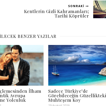
SONRAKI
Kentlerin Gizli Kahramanları;
Tarihi Köprüler
BILECEK BENZER YAZILAR
Üçlemesinden İlham
Sadece Türkiye’de
ntik Avrupa
Görebileceğin Güzellikteki
ine Yolculuk
Muhteşem Koy
2
29 August 2016