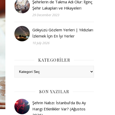
Şehirlerin de Takma Adı Olur: İlginç
Şehir Lakapları ve Hikayeleri
29 December 2023
Gökyüzü Gözlem Yerleri | Yıldızları
İzlemek İçin En İyi Yerler
10 July 2026
KATEGORILER
Kategoriler
SON YAZILAR
Şehrin Nabzı: İstanbul’da Bu Ay
Hangi Etkinlikler Var? (Ağustos