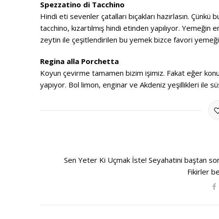
Spezzatino di Tacchino
Hindi eti sevenler çatalları bıçakları hazırlasın. Çünkü
tacchino, kızartılmış hindi etinden yapılıyor. Yemeğin e
zeytin ile çeşitlendirilen bu yemek bizce favori yemeğin
Regina alla Porchetta
Koyun çevirme tamamen bizim işimiz. Fakat eğer konu ko
yapıyor. Bol limon, enginar ve Akdeniz yeşillikleri ile süs
Sen Yeter Ki Uçmak İste! Seyahatini baştan sona
Fikirler b