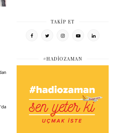
TAKIP ET
#HADIOZAMAN
ndan
a’da