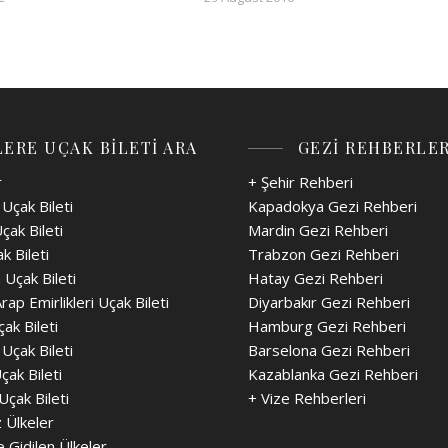
ERE UÇAK BİLETİ ARA
GEZİ REHBERLER
r
+ Şehir Rehberi
Uçak Bileti
Kapadokya Gezi Rehberi
çak Bileti
Mardin Gezi Rehberi
k Bileti
Trabzon Gezi Rehberi
 Uçak Bileti
Hatay Gezi Rehberi
Arap Emirlikleri Uçak Bileti
Diyarbakır Gezi Rehberi
ak Bileti
Hamburg Gezi Rehberi
 Uçak Bileti
Barselona Gezi Rehberi
çak Bileti
Kazablanka Gezi Rehberi
Uçak Bileti
+
Vize Rehberleri
z Ülkeler
e Gidilen Ülkeler