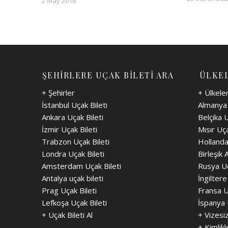
2 May 2016
ŞEHİRLERE UÇAK BİLETİ ARA
ÜLKEL
+ Şehirler
+ Ülkele
İstanbul Uçak Bileti
Almanya 
Ankara Uçak Bileti
Belçika U
İzmir Uçak Bileti
Mısır Uça
Trabzon Uçak Bileti
Hollanda
Londra Uçak Bileti
Birleşik 
Amsterdam Uçak Bileti
Rusya Uç
Antalya uçak bileti
İngiltere
Prag Uçak Bileti
Fransa U
Lefkoşa Uçak Bileti
İspanya 
+
Uçak Bileti Al
+
Vizesi
+
Kimlikl