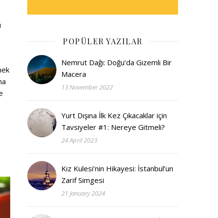
ı
POPÜLER YAZILAR
Nemrut Dağı: Doğu’da Gizemli Bir
mek
Macera
na
13 November 2022
e
Yurt Dışına İlk Kez Çıkacaklar için
Tavsiyeler #1: Nereye Gitmeli?
24 April 2023
Kız Kulesi’nin Hikayesi: İstanbul’un
Zarif Simgesi
21 January 2024