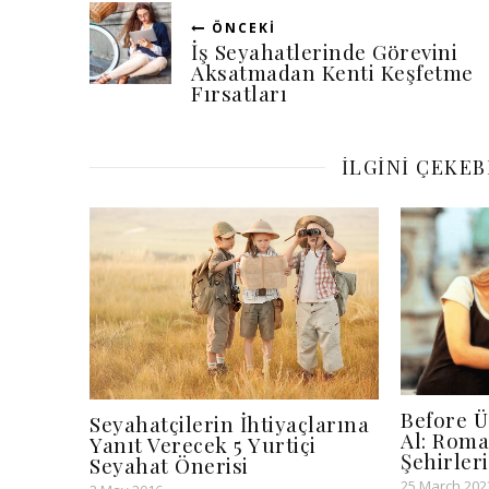
ÖNCEKI
İş Seyahatlerinde Görevini
Aksatmadan Kenti Keşfetme
Fırsatları
ILGINI ÇEKE
Before 
Seyahatçilerin İhtiyaçlarına
Al: Roma
Yanıt Verecek 5 Yurtiçi
Şehirler
Seyahat Önerisi
25 March 202