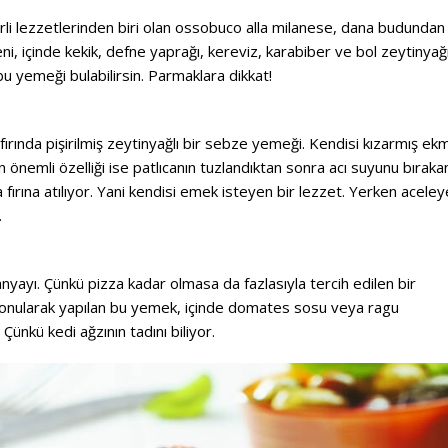
rli lezzetlerinden biri olan ossobuco alla milanese, dana budundan
i, içinde kekik, defne yaprağı, kereviz, karabiber ve bol zeytinyağ
u yemeği bulabilirsin. Parmaklara dikkat!
a fırında pişirilmiş zeytinyağlı bir sebze yemeği. Kendisi kızarmış ek
önemli özelliği ise patlıcanın tuzlandıktan sonra acı suyunu bıraka
ırına atılıyor. Yani kendisi emek isteyen bir lezzet. Yerken aceley
.
ayı. Çünkü pizza kadar olmasa da fazlasıyla tercih edilen bir
 konularak yapılan bu yemek, içinde domates sosu veya ragu
Çünkü kedi ağzının tadını biliyor.