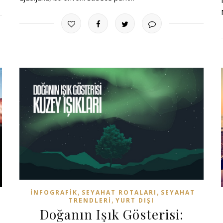
,
,
İNFOGRAFIK
SEYAHAT ROTALARI
SEYAHAT
,
TRENDLERI
YURT DIŞI
Doğanın Işık Gösterisi: