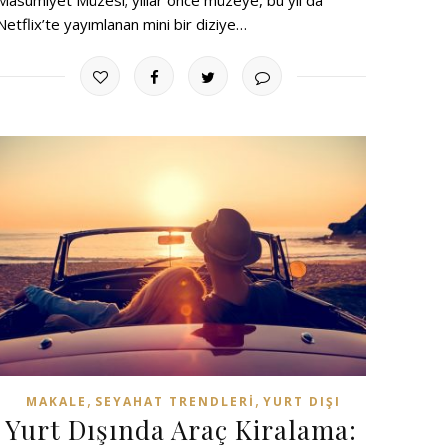
Netflix’te yayımlanan mini bir diziye…
,
,
MAKALE
SEYAHAT TRENDLERI
YURT DIŞI
Yurt Dışında Araç Kiralama: