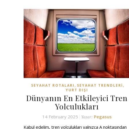
,
,
SEYAHAT ROTALARI
SEYAHAT TRENDLERI
YURT DIŞI
Dünyanın En Etkileyici Tren
Yolculukları
14 February 2025
Pegasus
Yazar:
Kabul edelim, tren yolculukları yalnızca A noktasından