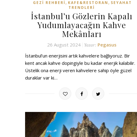
,
,
GEZI REHBERI
KAFE&RESTORAN
SEYAHAT
TRENDLERI
İstanbul’u Gözlerin Kapalı
Yudumlayacağın Kahve
Mekânları
26 August 2024
Pegasus
Yazar:
İstanbul’un enerjisini artık kahvelere bağlıyoruz. Bir
kent ancak kahve dopingiyle bu kadar enerjik kalabilir.
Üstelik ona enerji veren kahvelere sahip öyle güzel
duraklar var ki…