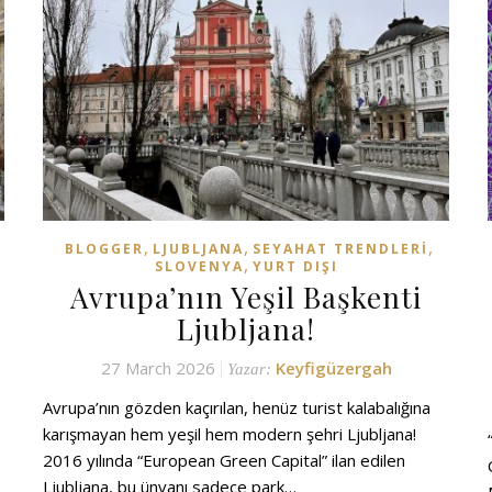
,
,
,
BLOGGER
LJUBLJANA
SEYAHAT TRENDLERI
,
SLOVENYA
YURT DIŞI
Avrupa’nın Yeşil Başkenti
Ljubljana!
27 March 2026
Keyfigüzergah
Yazar:
Avrupa’nın gözden kaçırılan, henüz turist kalabalığına
karışmayan hem yeşil hem modern şehri Ljubljana!
2016 yılında “European Green Capital” ilan edilen
Ljubljana, bu ünvanı sadece park…