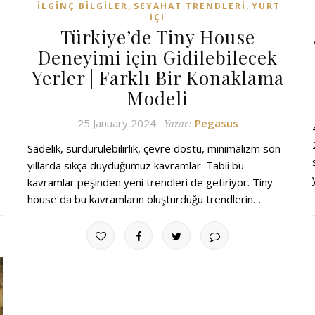
,
,
İLGINÇ BILGILER
SEYAHAT TRENDLERI
YURT
İÇI
Türkiye’de Tiny House
Deneyimi için Gidilebilecek
Yerler | Farklı Bir Konaklama
Modeli
25 January 2024
Pegasus
Yazar:
Sadelik, sürdürülebilirlik, çevre dostu, minimalizm son
yıllarda sıkça duyduğumuz kavramlar. Tabii bu
kavramlar peşinden yeni trendleri de getiriyor. Tiny
house da bu kavramların oluşturduğu trendlerin…