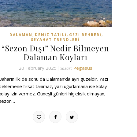
,
,
,
DALAMAN
DENIZ TATILI
GEZI REHBERI
SEYAHAT TRENDLERI
“Sezon Dışı” Nedir Bilmeyen
Dalaman Koyları
20 February 2025
Pegasus
Yazar:
Baharın ilki de sonu da Dalaman’da ayrı güzeldir. Yazı
beklemene fırsat tanımaz, yazı uğurlamana ise kolay
kolay izin vermez. Güneşli günleri hiç eksik olmayan,
sezon…