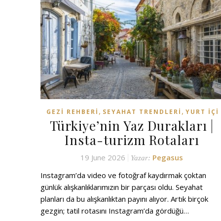
,
,
GEZI REHBERI
SEYAHAT TRENDLERI
YURT İÇI
Türkiye’nin Yaz Durakları |
Insta-turizm Rotaları
19 June 2026
Pegasus
Yazar:
Instagram’da video ve fotoğraf kaydırmak çoktan
günlük alışkanlıklarımızın bir parçası oldu. Seyahat
planları da bu alışkanlıktan payını alıyor. Artık birçok
gezgin; tatil rotasını Instagram’da gördüğü…