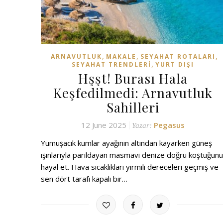
,
,
,
ARNAVUTLUK
MAKALE
SEYAHAT ROTALARI
,
SEYAHAT TRENDLERI
YURT DIŞI
Hşşt! Burası Hala
Keşfedilmedi: Arnavutluk
Sahilleri
12 June 2025
Pegasus
Yazar:
Yumuşacık kumlar ayağının altından kayarken güneş
ışınlarıyla parıldayan masmavi denize doğru koştuğunu
hayal et. Hava sıcaklıkları yirmili dereceleri geçmiş ve
sen dört tarafı kapalı bir…