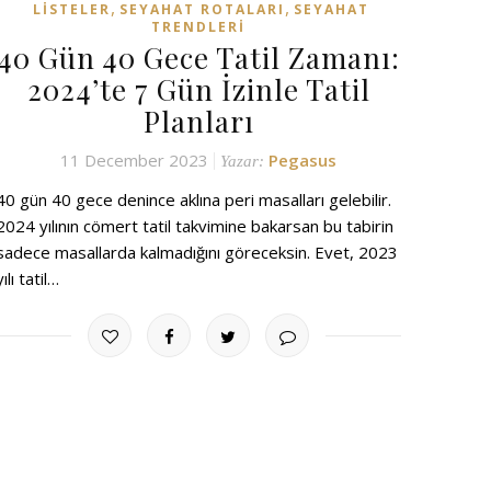
,
,
LISTELER
SEYAHAT ROTALARI
SEYAHAT
TRENDLERI
40 Gün 40 Gece Tatil Zamanı:
2024’te 7 Gün İzinle Tatil
Planları
11 December 2023
Pegasus
Yazar:
40 gün 40 gece denince aklına peri masalları gelebilir.
2024 yılının cömert tatil takvimine bakarsan bu tabirin
sadece masallarda kalmadığını göreceksin. Evet, 2023
yılı tatil…