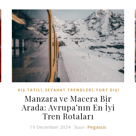
,
,
KIŞ TATILI
SEYAHAT TRENDLERI
YURT DIŞI
Manzara ve Macera Bir
Arada: Avrupa’nın En İyi
Tren Rotaları
19 December 2024
Pegasus
Yazar: