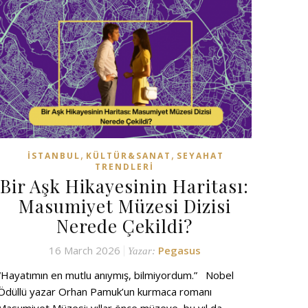
,
,
İSTANBUL
KÜLTÜR&SANAT
SEYAHAT
TRENDLERI
Bir Aşk Hikayesinin Haritası:
Masumiyet Müzesi Dizisi
Nerede Çekildi?
16 March 2026
Pegasus
Yazar:
“Hayatımın en mutlu anıymış, bilmiyordum.” Nobel
Ödüllü yazar Orhan Pamuk’un kurmaca romanı
Masumiyet Müzesi; yıllar önce müzeye, bu yıl da