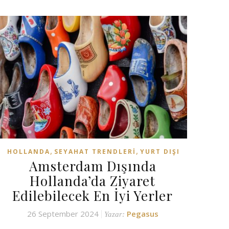
,
,
HOLLANDA
SEYAHAT TRENDLERI
YURT DIŞI
Amsterdam Dışında
Hollanda’da Ziyaret
Edilebilecek En İyi Yerler
26 September 2024
Pegasus
Yazar: