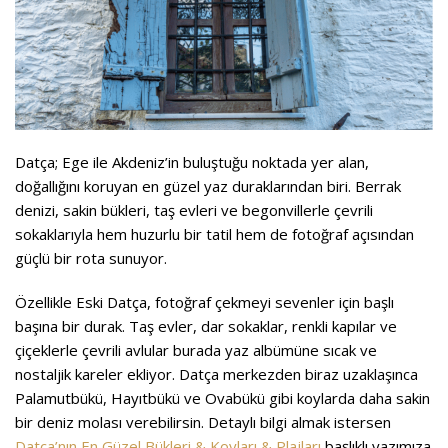
Datça; Ege ile Akdeniz’in buluştuğu noktada yer alan,
doğallığını koruyan en güzel yaz duraklarından biri. Berrak
denizi, sakin bükleri, taş evleri ve begonvillerle çevrili
sokaklarıyla hem huzurlu bir tatil hem de fotoğraf açısından
güçlü bir rota sunuyor.
Özellikle Eski Datça, fotoğraf çekmeyi sevenler için başlı
başına bir durak. Taş evler, dar sokaklar, renkli kapılar ve
çiçeklerle çevrili avlular burada yaz albümüne sıcak ve
nostaljik kareler ekliyor. Datça merkezden biraz uzaklaşınca
Palamutbükü, Hayıtbükü ve Ovabükü gibi koylarda daha sakin
bir deniz molası verebilirsin. Detaylı bilgi almak istersen
Datça’nın En Güzel Bükleri & Koyları & Plajları
başlıklı yazımıza