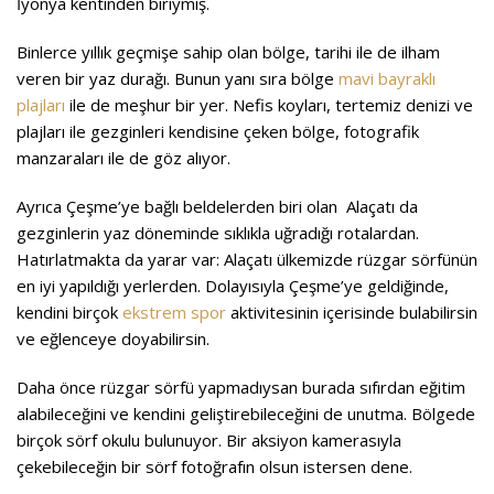
İyonya kentinden biriymiş.
Binlerce yıllık geçmişe sahip olan bölge, tarihi ile de ilham
veren bir yaz durağı. Bunun yanı sıra bölge
mavi bayraklı
plajları
ile de meşhur bir yer. Nefis koyları, tertemiz denizi ve
plajları ile gezginleri kendisine çeken bölge, fotografik
manzaraları ile de göz alıyor.
Ayrıca Çeşme’ye bağlı beldelerden biri olan Alaçatı da
gezginlerin yaz döneminde sıklıkla uğradığı rotalardan.
Hatırlatmakta da yarar var: Alaçatı ülkemizde rüzgar sörfünün
en iyi yapıldığı yerlerden. Dolayısıyla Çeşme’ye geldiğinde,
kendini birçok
ekstrem spor
aktivitesinin içerisinde bulabilirsin
ve eğlenceye doyabilirsin.
Daha önce rüzgar sörfü yapmadıysan burada sıfırdan eğitim
alabileceğini ve kendini geliştirebileceğini de unutma. Bölgede
birçok sörf okulu bulunuyor. Bir aksiyon kamerasıyla
çekebileceğin bir sörf fotoğrafın olsun istersen dene.