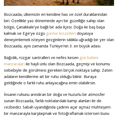
Bozcaada, ülkemizin en kendine has ve özel duraklarından
biri. Özellikle yaz döneminde ayrı bir güzelliğe sahip olan
bölge, Çanakkale’ye bağlı bir ada ilçesi. Doğa ile baş başa
kalmak ve Ege’ye özgü
gurme lezzetleri
doyasıya
deneyimlemek isteyen gezginlerin sıklıkla uğradığı bir yer olan
Bozcaada, aynı zamanda Türkiye’nin 3. en büyük adası.
Bağcılık, rüzgar santralleri ve nefes kesen
gün batımı
manzaraları
ile hayli ünlü olan Bozcaada, geçmişi ve konumu
sebebiyle de görülmesi gereken birçok noktaya sahip. Zaten
adaların kendilerine ait bir ruhu olduğu bilinir. Buraya
geldiğinde o farklı ruhu anlayacağına emin olabilirsin.
İnsanın ruhunu arındıran bir doğa ve huzurlu bir atmosfer
sunan Bozcaada, farklı noktalardaki kamp alanları ile de
cezbedici. Sabah uyandığında çadırını açar açmaz muhteşem
bir manzarayla karşılaşmak ve fotoğraflamak istersen bunu