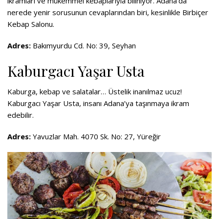
ikramları ve mükemmel kebaplarıyla biliniyor. Adana’da
nerede yenir sorusunun cevaplarından biri, kesinlikle Birbiçer
Kebap Salonu.
Adres:
Bakımyurdu Cd. No: 39, Seyhan
Kaburgacı Yaşar Usta
Kaburga, kebap ve salatalar… Üstelik inanılmaz ucuz!
Kaburgacı Yaşar Usta, insanı Adana’ya taşınmaya ikram
edebilir.
Adres:
Yavuzlar Mah. 4070 Sk. No: 27, Yüreğir