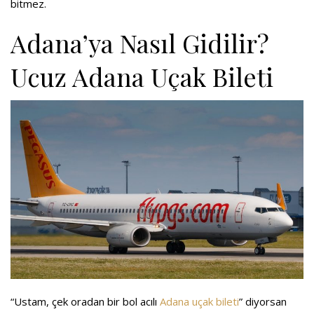
bitmez.
Adana’ya Nasıl Gidilir?
Ucuz Adana Uçak Bileti
“Ustam, çek oradan bir bol acılı
Adana uçak bileti
” diyorsan