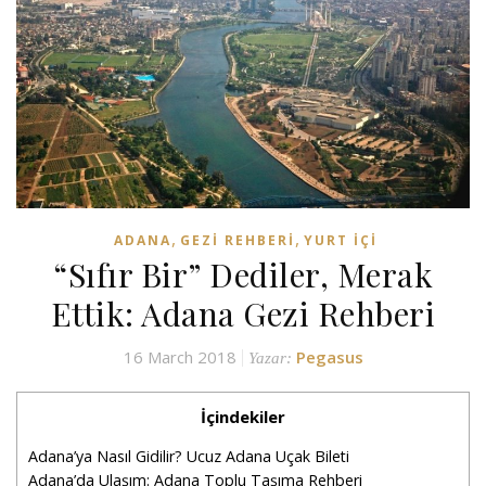
,
,
ADANA
GEZI REHBERI
YURT İÇI
“Sıfır Bir” Dediler, Merak
Ettik: Adana Gezi Rehberi
16 March 2018
Pegasus
Yazar:
İçindekiler
Adana’ya Nasıl Gidilir? Ucuz Adana Uçak Bileti
Adana’da Ulaşım: Adana Toplu Taşıma Rehberi