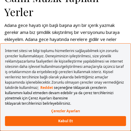
Yerler
Adana gece hayatı için başlı başına ayrı bir içerik yazmak
gerekir ama biz şimdilik sıkıştırılmış bir versiyonunu buraya
ekleyelim. Adana gece hayatında nerelere gidilir ve neler
yapılır? Adana sıcağından daha sıcak bir ortamı olan Adana
gece mekanları, ister rock ister türkü ister de elektronik
müzik tercih edenler için birçok seçenek sunuyor.