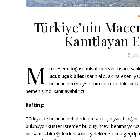
Türkiye’nin Mace
Kanıtlayan E
15 Jul
M
uhteşem doğası, misafirperver insanı, şanlı t
ucuz
uçak bileti
satın alıp, aklına eseni y
bulunan neredeyse tüm macera dolu aktiv
hemen şimdi kanıtlayabiliriz!
Rafting:
Türkiye’de bulunan nehirlerin bu spor için yaratıldığı
bulunuyor ki ister istemez bu düşünceyi benimsiyoruz.
bir saatlik bir eğitimden sonra yelekleri sırtına geçiri