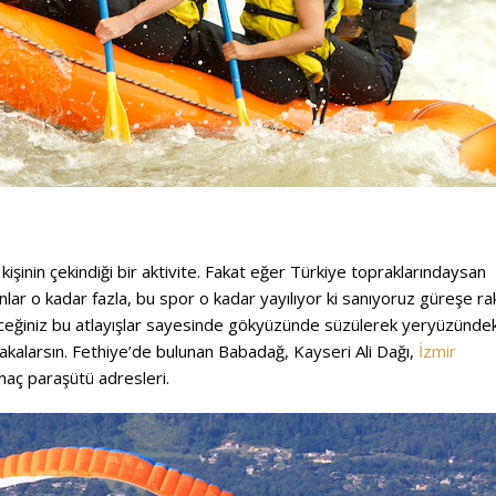
şinin çekindiği bir aktivite. Fakat eğer Türkiye topraklarındaysan
lar o kadar fazla, bu spor o kadar yayılıyor ki sanıyoruz güreşe ra
receğiniz bu atlayışlar sayesinde gökyüzünde süzülerek yeryüzündek
akalarsın. Fethiye’de bulunan Babadağ, Kayseri Ali Dağı,
İzmir
maç paraşütü adresleri.