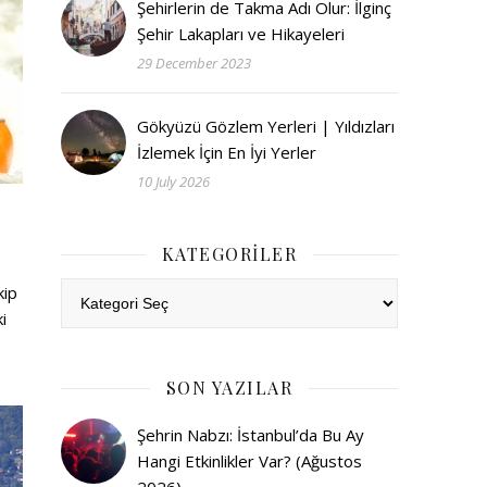
Şehirlerin de Takma Adı Olur: İlginç
Şehir Lakapları ve Hikayeleri
29 December 2023
Gökyüzü Gözlem Yerleri | Yıldızları
İzlemek İçin En İyi Yerler
10 July 2026
KATEGORILER
Kategoriler
kip
i
SON YAZILAR
Şehrin Nabzı: İstanbul’da Bu Ay
Hangi Etkinlikler Var? (Ağustos