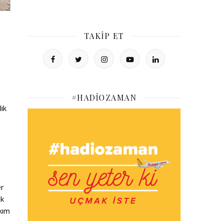
TAKIP ET
#HADIOZAMAN
lik
er
ık
akım