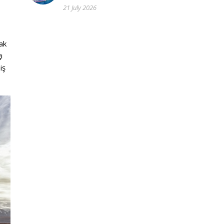
21 July 2026
cak
ı
iş