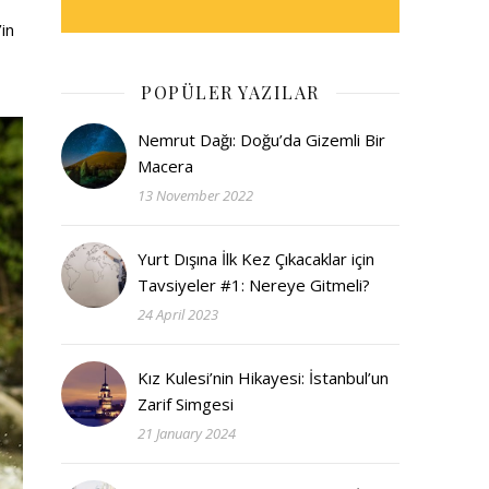
in
POPÜLER YAZILAR
Nemrut Dağı: Doğu’da Gizemli Bir
Macera
13 November 2022
Yurt Dışına İlk Kez Çıkacaklar için
Tavsiyeler #1: Nereye Gitmeli?
24 April 2023
Kız Kulesi’nin Hikayesi: İstanbul’un
Zarif Simgesi
21 January 2024