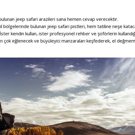
lunan jeep safari arazileri sana hemen cevap verecektir.
atil bölgelerinde bulunan jeep safari pistleri, hem tatiline neşe kata
ter kendin kullan, ister profesyonel rehber ve şoförlerin kullandığ
lsun çok eğlenecek ve büyüleyici manzaraları keşfederek, el değmem