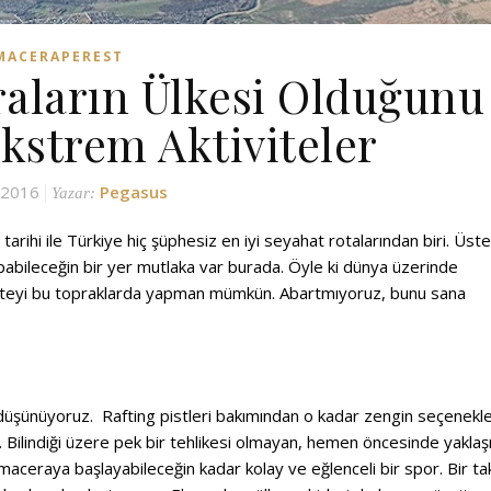
MACERAPEREST
raların Ülkesi Olduğunu
kstrem Aktiviteler
y 2016
Pegasus
Yazar:
arihi ile Türkiye hiç şüphesiz en iyi seyahat rotalarından biri. Üste
apabileceğin bir yer mutlaka var burada. Öyle ki dünya üzerinde
iteyi bu topraklarda yapman mümkün. Abartmıyoruz, bunu sana
nı düşünüyoruz. Rafting pistleri bakımından o kadar zengin seçenekl
 Bilindiği üzere pek bir tehlikesi olmayan, hemen öncesinde yaklaş
p maceraya başlayabileceğin kadar kolay ve eğlenceli bir spor. Bir t