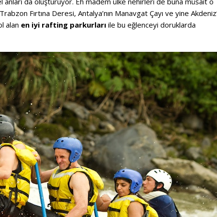
el anları da oluşturuyor. Eh madem ülke nehirleri de buna müsait o
 Trabzon Fırtına Deresi, Antalya’nın Manavgat Çayı ve yine Akdeniz’
ol alan
en iyi rafting parkurları
ile bu eğlenceyi doruklarda