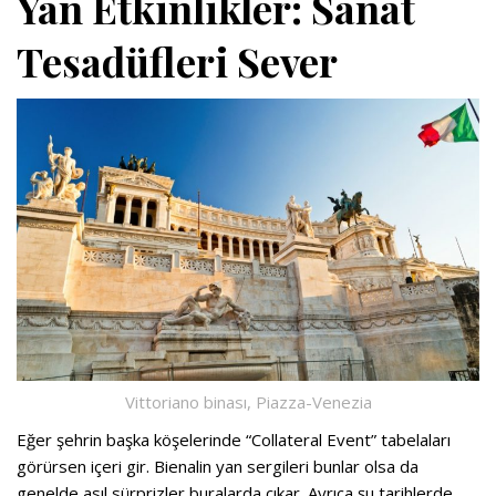
Yan Etkinlikler: Sanat
Tesadüfleri Sever
Vittoriano binası, Piazza-Venezia
Eğer şehrin başka köşelerinde “Collateral Event” tabelaları
görürsen içeri gir. Bienalin yan sergileri bunlar olsa da
genelde asıl sürprizler buralarda çıkar.
Ayrıca şu tarihlerde