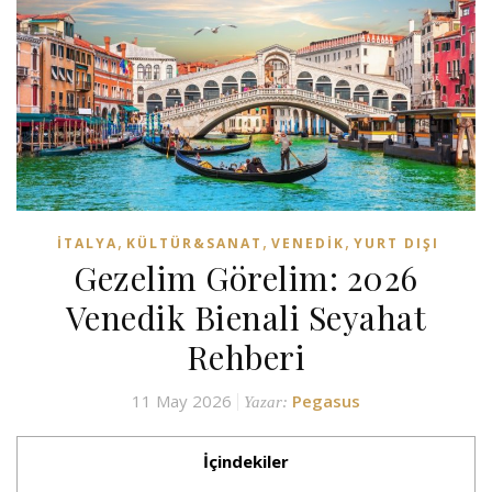
,
,
,
İTALYA
KÜLTÜR&SANAT
VENEDIK
YURT DIŞI
Gezelim Görelim: 2026
Venedik Bienali Seyahat
Rehberi
11 May 2026
Pegasus
Yazar:
İçindekiler