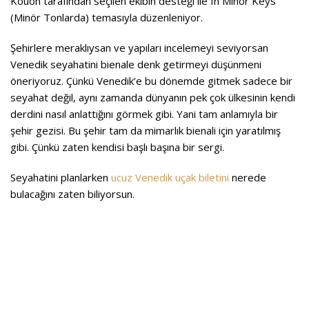
Kouoh tarafından seçilen ekibin desteği ile In Minor Keys
(Minör Tonlarda) temasıyla düzenleniyor.
Şehirlere meraklıysan ve yapıları incelemeyi seviyorsan
Venedik seyahatini bienale denk getirmeyi düşünmeni
öneriyoruz. Çünkü Venedik’e bu dönemde gitmek sadece bir
seyahat değil, aynı zamanda dünyanın pek çok ülkesinin kendi
derdini nasıl anlattığını görmek gibi. Yani tam anlamıyla bir
şehir gezisi. Bu şehir tam da mimarlık bienali için yaratılmış
gibi. Çünkü zaten kendisi başlı başına bir sergi.
Seyahatini planlarken
ucuz Venedik uçak biletini
nerede
bulacağını zaten biliyorsun.