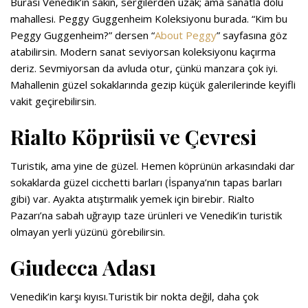
Burası Venedik’in sakin, sergilerden uzak; ama sanatla dolu
mahallesi. Peggy Guggenheim Koleksiyonu burada. “Kim bu
Peggy Guggenheim?” dersen “
About Peggy
” sayfasına göz
atabilirsin. Modern sanat seviyorsan koleksiyonu kaçırma
deriz. Sevmiyorsan da avluda otur, çünkü manzara çok iyi.
Mahallenin güzel sokaklarında gezip küçük galerilerinde keyifli
vakit geçirebilirsin.
Rialto Köprüsü ve Çevresi
Turistik, ama yine de güzel. Hemen köprünün arkasındaki dar
sokaklarda güzel cicchetti barları (İspanya’nın tapas barları
gibi) var. Ayakta atıştırmalık yemek için birebir. Rialto
Pazarı’na sabah uğrayıp taze ürünleri ve Venedik’in turistik
olmayan yerli yüzünü görebilirsin.
Giudecca Adası
Venedik’in karşı kıyısı.Turistik bir nokta değil, daha çok