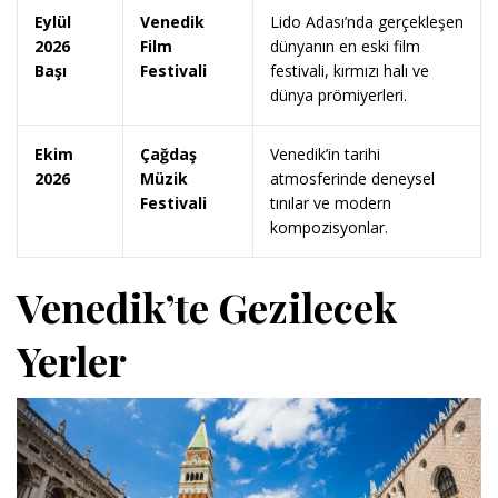
Eylül
Venedik
Lido Adası’nda gerçekleşen
2026
Film
dünyanın en eski film
Başı
Festivali
festivali, kırmızı halı ve
dünya prömiyerleri.
Ekim
Çağdaş
Venedik’in tarihi
2026
Müzik
atmosferinde deneysel
Festivali
tınılar ve modern
kompozisyonlar.
Venedik’te Gezilecek
Yerler