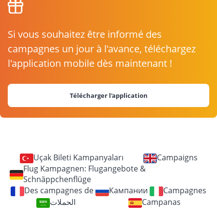
Si vous souhaitez être informé des
campagnes un jour à l'avance, téléchargez
l'application mobile dès maintenant !
Télécharger l'application
Uçak Bileti Kampanyaları
Campaigns
Flug Kampagnen: Flugangebote &
Schnäppchenflüge
Des campagnes de
Кампании
Campagnes
الحملات
Campanas