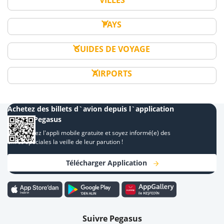
VILLES
PAYS
GUIDES DE VOYAGE
AIRPORTS
Achetez des billets d`avion depuis l`application
mobile Pegasus
Téléchargez l'appli mobile gratuite et soyez informé(e) des
offres spéciales la veille de leur parution !
Télécharger Application
Suivre Pegasus