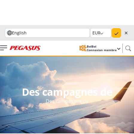
✕
English
EUR
BolBol
Connexion membre
Des campagnes de
Des campagnes de