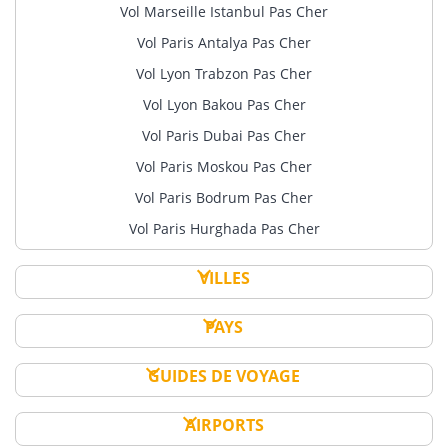
Kazakhstan
Vol Marseille Istanbul Pas Cher
Munich
Bahreïn
Chisinau
Aktöbe
Vol Paris Antalya Pas Cher
Nuremberg
Almaty
Emirats Arabes Unis
Monténégro
Vol Lyon Trabzon Pas Cher
Stuttgart
Astana
Abu Dhabi
Podgorica
Vol Lyon Bakou Pas Cher
Autriche
Kirghizistan
Dubaï
Norvège
Vol Paris Dubai Pas Cher
Vienne
Ras Al-Khaimah
Bichkek
Oslo
Vol Paris Moskou Pas Cher
Belgique
Sharjah
Och
Pays-Bas
Bruxelles
Vol Paris Bodrum Pas Cher
Géorgie
Koweït
Amsterdam
Charleroi
Vol Paris Hurghada Pas Cher
Batoumi
Koweït
Eindhoven
Bosnie-Herzégovine
Kutaisi
Liban
Rotterdam
VILLES
Sarajevo
Tbilissi
Beyrouth
Pologne
Bulgarie
Irak
PAYS
Oman
Varsovie
Plovdiv
Bagdad
Mascate
Portugal
Sofia
Erbil
GUIDES DE VOYAGE
Pakistan
Lisbonne
Chypre
Souleimaniye
Karachi
AIRPORTS
République Tchèque
Nicosie