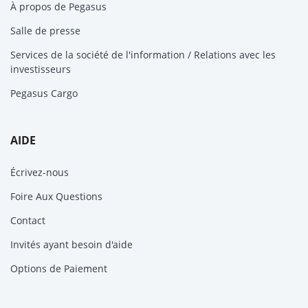
Paris
À propos de Pegasus
Slovaquie
Grèce
Salle de presse
Bratislava
Athènes
Services de la société de l'information / Relations avec les
Bratislava
Rhodes
investisseurs
Suéde
Hongrie
Pegasus Cargo
Stockholm
Budapest
Suisse
Ireland
Genève
AIDE
Dublin
Zurich
Écrivez-nous
Tallin
Foire Aux Questions
Contact
Invités ayant besoin d'aide
Options de Paiement