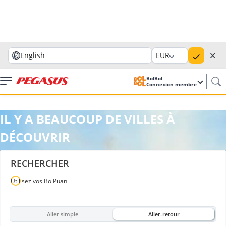
✕
English
EUR
BolBol
Connexion membre
IL Y A BEAUCOUP DE VILLES À
DÉCOUVRIR
RECHERCHER
Utilisez vos BolPuan
Aller simple
Aller-retour