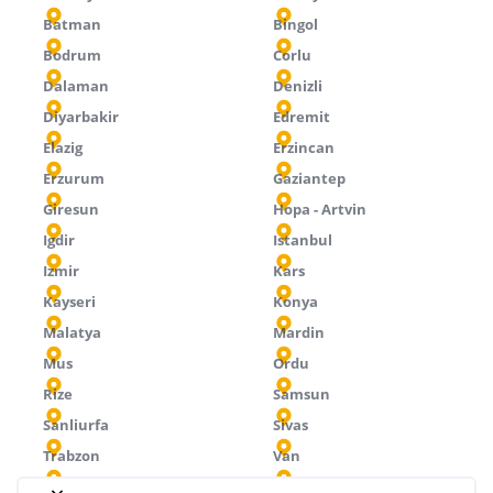
Batman
Bingol
Bodrum
Corlu
Dalaman
Denizli
Diyarbakir
Edremit
Elazig
Erzincan
Erzurum
Gaziantep
Giresun
Hopa - Artvin
Igdir
Istanbul
Izmir
Kars
Kayseri
Konya
Malatya
Mardin
Mus
Ordu
Rize
Samsun
Sanliurfa
Sivas
Trabzon
Van