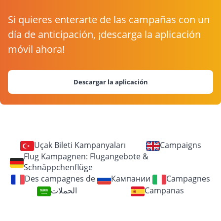
Si quieres enterarte de las campañas con un
día de anticipación, ¡descarga la aplicación
móvil ahora!
Descargar la aplicación
Uçak Bileti Kampanyaları
Campaigns
Flug Kampagnen: Flugangebote &
Schnäppchenflüge
Des campagnes de
Кампании
Campagnes
الحملات
Campanas