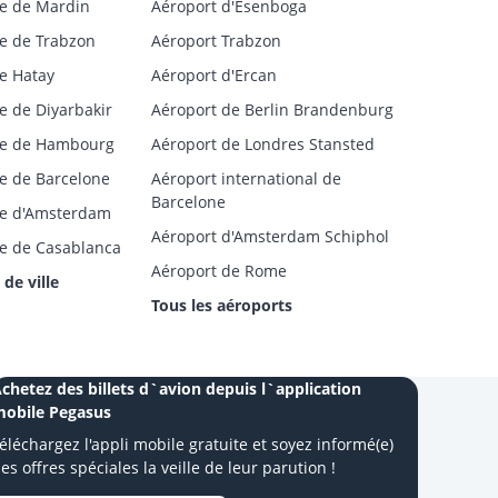
e de Mardin
Aéroport d'Esenboga
e de Trabzon
Aéroport Trabzon
e Hatay
Aéroport d'Ercan
e de Diyarbakir
Aéroport de Berlin Brandenburg
ge de Hambourg
Aéroport de Londres Stansted
e de Barcelone
Aéroport international de
Barcelone
ge d'Amsterdam
Aéroport d'Amsterdam Schiphol
e de Casablanca
Aéroport de Rome
 de ville
Tous les aéroports
chetez des billets d`avion depuis l`application
obile Pegasus
éléchargez l'appli mobile gratuite et soyez informé(e)
es offres spéciales la veille de leur parution !