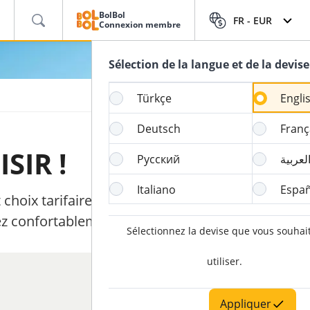
BolBol
FR -
EUR
Connexion membre
Sélection de la langue et de la devise
Türkçe
Engli
Deutsch
Franç
SIR !
Русский
لعربية
Italiano
Españ
choix tarifaires. Décidez où
z confortablement.
Sélectionnez la devise que vous souhai
utiliser.
Appliquer