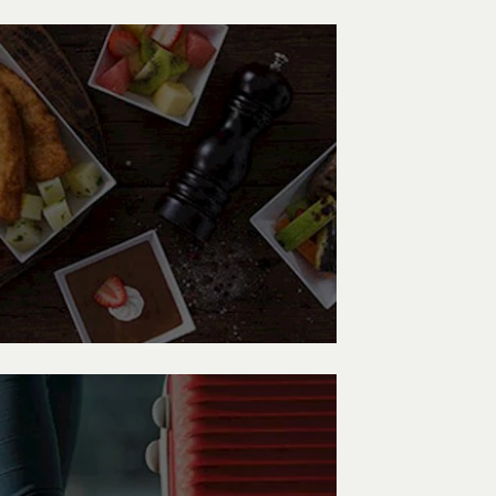
MISE À NIVEAU DU FORFAIT
iez de vos avantages en surclassant votre
forfait
DÉTAILS