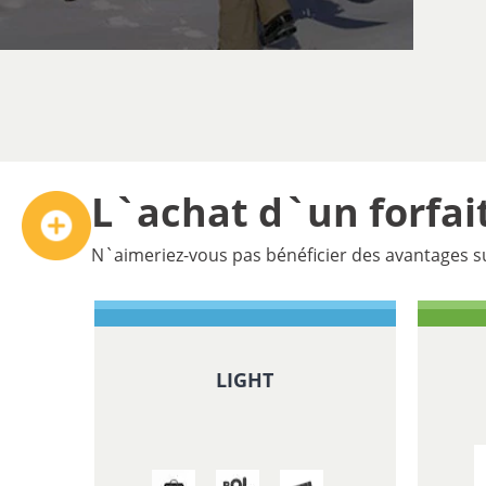
L`achat d`un forfait
ÉQUIPEMENTS SPORTIFS ET AUTRES
SPORTS ET À D'AUTRES ÉQUIPEMENTS
N`aimeriez-vous pas bénéficier des avantages su
DÉTAILS
LIGHT