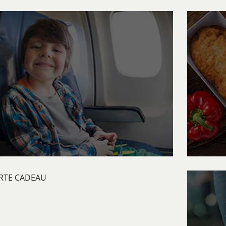
FLY&WATCH
Bénéfic
FLY&WATCH
DÉTAILS