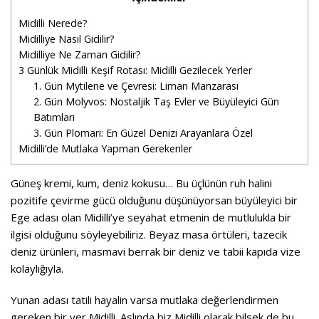
Midilli Nerede?
Midilliye Nasıl Gidilir?
Midilliye Ne Zaman Gidilir?
3 Günlük Midilli Keşif Rotası: Midilli Gezilecek Yerler
1. Gün Mytilene ve Çevresi: Liman Manzarası
2. Gün Molyvos: Nostaljik Taş Evler ve Büyüleyici Gün
Batımları
3. Gün Plomari: En Güzel Denizi Arayanlara Özel
Midilli’de Mutlaka Yapman Gerekenler
Güneş kremi, kum, deniz kokusu… Bu üçlünün ruh halini
pozitife çevirme gücü olduğunu düşünüyorsan büyüleyici bir
Ege adası olan Midilli’ye seyahat etmenin de mutlulukla bir
ilgisi olduğunu söyleyebiliriz. Beyaz masa örtüleri, tazecik
deniz ürünleri, masmavi berrak bir deniz ve tabii kapıda vize
kolaylığıyla.
Yunan adası tatili hayalin varsa mutlaka değerlendirmen
gereken bir yer Midilli. Aslında biz Midilli olarak bilsek de bu