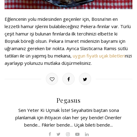
Eğlencenin yolu midesinden geçenler için, Bosna’nın en
lezzetli hamur işlerini bulabileceğiniz Pekera-fırınlar var. Türlü
çeşit hamur işi bulunan fırınlarda ilk tercihinizi elbette ki
Boşnak böreği olsun. Pekara Imaret midenizin bayramı için
uğramanız gereken bir nokta. Ayrıca Slasticarna Ramis sütlü
tatlıları ile ün yapmış bu mekana,
uygun fiyatlı uçak biletleri
nizi
ayarlayıp yolunuzu mutlaka düşürmelisiniz.
Pegasus
Sen Yeter Ki Uçmak İste! Seyahatini baştan sona
planlamak için ihtiyacın olan her şey bende! Öneriler
bende... Fikirler bende... Uçak bileti bende...