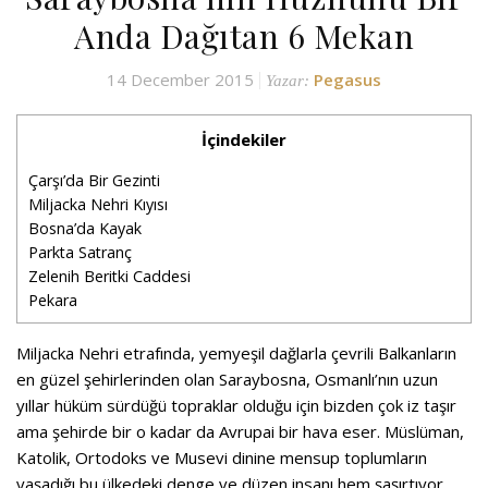
Anda Dağıtan 6 Mekan
14 December 2015
Pegasus
Yazar:
İçindekiler
Çarşı’da Bir Gezinti
Miljacka Nehri Kıyısı
Bosna’da Kayak
Parkta Satranç
Zelenih Beritki Caddesi
Pekara
Miljacka Nehri etrafında, yemyeşil dağlarla çevrili Balkanların
en güzel şehirlerinden olan Saraybosna, Osmanlı’nın uzun
yıllar hüküm sürdüğü topraklar olduğu için bizden çok iz taşır
ama şehirde bir o kadar da Avrupai bir hava eser. Müslüman,
Katolik, Ortodoks ve Musevi dinine mensup toplumların
yaşadığı bu ülkedeki denge ve düzen insanı hem şaşırtıyor