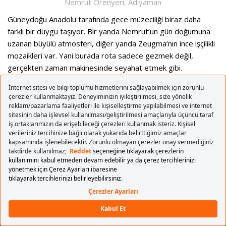
Nemrut Örenyeri, Adıyaman
Güneydoğu Anadolu tarafında gece müzeciliği biraz daha
farklı bir duygu taşıyor. Bir yanda Nemrut’un gün doğumuna
uzanan büyülü atmosferi, diğer yanda Zeugma’nın ince işçilikli
mozaikleri var. Yani burada rota sadece gezmek değil,
gerçekten zaman makinesinde seyahat etmek gibi.
Nemrut Örenyeri
Nemrut Örenyeri, listedeki diğer yerlerden biraz ayrılıyor.
Çünkü buradaki ziyaret deneyimi gece gezisinden ziyade
sabaha karşı başlayan bir gün doğumu rotası gibi düşünülmeli.
Kommagene Krallığı’ndan kalan dev heykeller, dağın
zirvesindeki tümülüs ve ilk ışıklarla değişen manzara;
Nemrut’u Türkiye’nin en özel deneyimlerinden biri yapıyor.
Erken kalkmayı göze alıyorsan burada karşılığını fazlasıyla
alırsın.