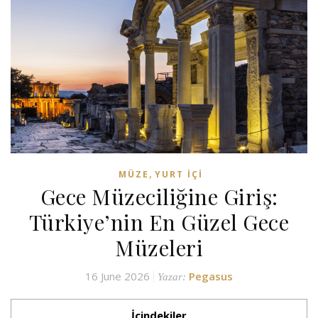
,
MÜZE
YURT İÇI
Gece Müzeciliğine Giriş:
Türkiye’nin En Güzel Gece
Müzeleri
16 June 2026
Pegasus
Yazar:
İçindekiler