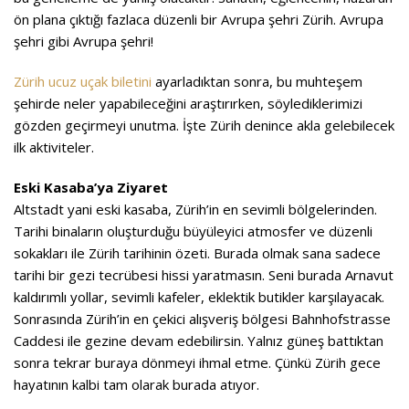
ön plana çıktığı fazlaca düzenli bir Avrupa şehri Zürih. Avrupa
şehri gibi Avrupa şehri!
Zürih ucuz uçak biletini
ayarladıktan sonra, bu muhteşem
şehirde neler yapabileceğini araştırırken, söylediklerimizi
gözden geçirmeyi unutma. İşte Zürih denince akla gelebilecek
ilk aktiviteler.
Eski Kasaba’ya Ziyaret
Altstadt yani eski kasaba, Zürih’in en sevimli bölgelerinden.
Tarihi binaların oluşturduğu büyüleyici atmosfer ve düzenli
sokakları ile Zürih tarihinin özeti. Burada olmak sana sadece
tarihi bir gezi tecrübesi hissi yaratmasın. Seni burada Arnavut
kaldırımlı yollar, sevimli kafeler, eklektik butikler karşılayacak.
Sonrasında Zürih’in en çekici alışveriş bölgesi Bahnhofstrasse
Caddesi ile gezine devam edebilirsin. Yalnız güneş battıktan
sonra tekrar buraya dönmeyi ihmal etme. Çünkü Zürih gece
hayatının kalbi tam olarak burada atıyor.