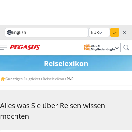
✕
English
EUR
BolBol
Mitglieder-Login
Reiselexikon
Günstiges Flugticket
Reiselexikon
PNR
Alles was Sie über Reisen wissen
möchten