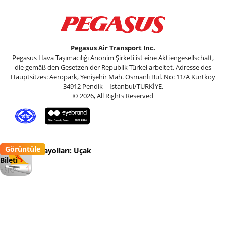
Pegasus Air Transport Inc.
Pegasus Hava Taşımacılığı Anonim Şirketi ist eine Aktiengesellschaft,
die gemäß den Gesetzen der Republik Türkei arbeitet. Adresse des
Hauptsitzes: Aeropark, Yenişehir Mah. Osmanlı Bul. No: 11/A Kurtköy
34912 Pendik – Istanbul/TURKİYE.
© 2026, All Rights Reserved
Görüntüle
Pegasus Havayolları: Uçak
Bileti
Flypgs